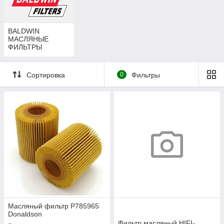
что ведет к увеличению расхода топлива.
Поломка двигателя:
В худшем случае,
использование некачественного фильтра может
BALDWIN
привести к серьезной поломке двигателя, требующей
МАСЛЯНЫЕ
ФИЛЬТРЫ
дорогостоящего ремонта.
Именно поэтому к выбору масляного фильтра нужно
подходить ответственно, отдавая предпочтение продукции
Сортировка
0
Фильтры
проверенных производителей.
Масляный фильтр P785965
Donaldson
Фильтр масляный HIFI-