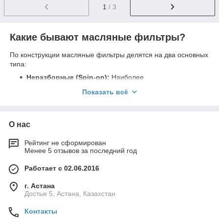
1
/ 3
Какие бывают масляные фильтры?
По конструкции масляные фильтры делятся на два основных
типа:
Неразборные (Spin-on):
Наиболее
распространенный тип. Представляют собой цельную
Показать всё
конструкцию в металлическом корпусе, внутри
которого находится фильтрующий элемент. Такой
фильтр полностью заменяется при каждой замене
масла. Преимущества: простота замены,
О нас
герметичность, надежность.
Рейтинг не сформирован
Разборные (картриджи/вставки):
В таких
Менее 5 отзывов за последний год
фильтрах меняется только фильтрующий элемент
(картридж), а корпус остается. Преимущества:
Работает с 02.06.2016
экологичность (меньше отходов), в некоторых случаях
экономия средств.
г. Астана
Достык 5, Астана, Казахстан
Ведущие бренды масляных фильтров -
кому доверить защиту двигателя?
Контакты