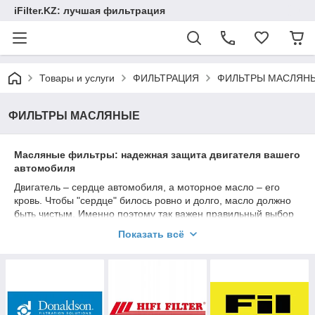
iFilter.KZ: лучшая фильтрация
Товары и услуги
ФИЛЬТРАЦИЯ
ФИЛЬТРЫ МАСЛЯН
ФИЛЬТРЫ МАСЛЯНЫЕ
Масляные фильтры: надежная защита двигателя вашего
автомобиля
Двигатель – сердце автомобиля, а моторное масло – его
кровь. Чтобы "сердце" билось ровно и долго, масло должно
быть чистым. Именно поэтому так важен правильный выбор
масляного фильтра. В этом разделе вы найдете широкий
Показать всё
ассортимент масляных фильтров от ведущих мировых
производителей для любых марок и моделей автомобилей.
Мы поможем вам разобраться в многообразии предложений
и сделать осознанный выбор, обеспечив надежную защиту
двигателя вашего авто.
Почему так важен качественный