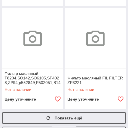
Фильтр масляный
T8204,SO142,SO6105,SP402
Фильтр масляный FIL FILTER
8,ZP94,p552849,P502051,B14
ZP3221
25,B161,
Нет в наличии
Нет в наличии
Цену уточняйте
Цену уточняйте
Показать ещё