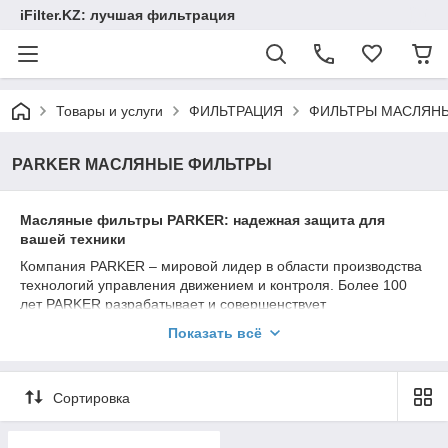
iFilter.KZ: лучшая фильтрация
Товары и услуги
ФИЛЬТРАЦИЯ
ФИЛЬТРЫ МАСЛЯН
PARKER МАСЛЯНЫЕ ФИЛЬТРЫ
Масляные фильтры PARKER: надежная защита для
вашей техники
Компания PARKER – мировой лидер в области производства
технологий управления движением и контроля. Более 100
лет PARKER разрабатывает и совершенствует
инновационные решения для различных отраслей
Показать всё
промышленности, включая автомобилестроение, авиацию,
машиностроение и многие другие. Одним из ключевых
направлений деятельности компании является производство
Сортировка
высококачественных фильтров, в том числе масляных,
которые обеспечивают надежную защиту и бесперебойную
работу двигателей и гидравлических систем.