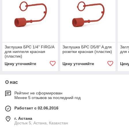
Заглушка БРС 1/4" FIRG/A
Заглушка БРС D5/8" A для
Загл
для ниппеля красная
розетки красная (пластик)
для 
(пластик)
Цену уточняйте
Цену уточняйте
Цен
О нас
Рейтинг не сформирован
Менее 5 отзывов за последний год
Работает с 02.06.2016
г. Астана
Достык 5, Астана, Казахстан