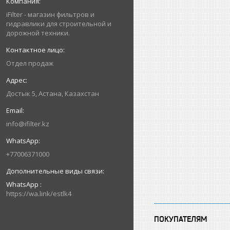
iFilter - магазин фильтров и
гидравлики для строительной и
дорожной техники.
Отдел продаж
Достык 5, Астана, Казахстан
info@ifilter.kz
+77006371000
WhatsApp
https://wa.link/estlk4
ПОКУПАТЕЛЯМ