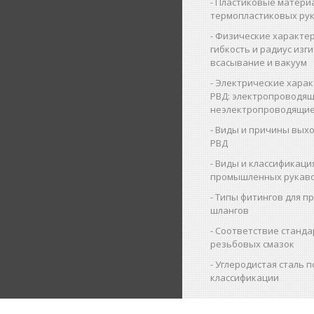
Пластиковые матери
термопластиковых ру
Физические характер
гибкость и радиус изги
всасывание и вакуум
Электрические харак
РВД: электропроводящ
неэлектропроводящие
Виды и причины выхо
РВД
Виды и классификаци
промышленных рукав
Типы фитингов для 
шлангов
Соответствие станда
резьбовых смазок
Углеродистая сталь п
классификации