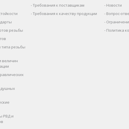
Требования к поставщикам
Новости
стойкости
Требования к качеству продукции
Вопрос-отв
ндарты
Ограничени
ртов резьбы
Политика к
гов
 типа резьбы
и величин
рации
дравлических
здушных
еские
ы РВД и
ов