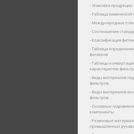
Упаковка продукции
Таблица химической 
Международные ста
Соотношение станда
Классификация фитин
Таблица определения
фитингов
Таблицы конвертаци
характеристик фильт
Виды материалов ги
фильтров
Виды материалов во
фильтров
Основные гидравлич
компоненты
Резиновые материал
промышленных рукав