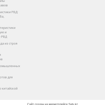
алы
кавов
истики РВД:
ба,
теристики
ие и
 РВД
да из строя
я
ов
промышленных
ртов для
о китайской
Сайт создан на маркетплейсе
Satu.kz