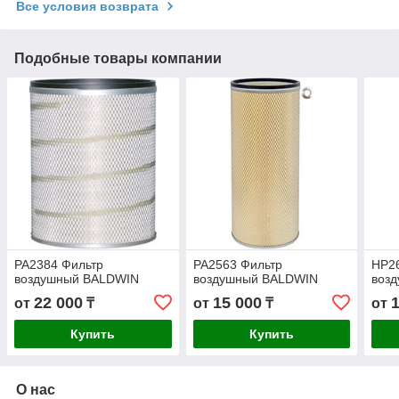
Все условия возврата
Подобные товары компании
PA2384 Фильтр
PA2563 Фильтр
HP2
воздушный BALDWIN
воздушный BALDWIN
возд
22 000
15 000
от
₸
от
₸
от
Купить
Купить
О нас