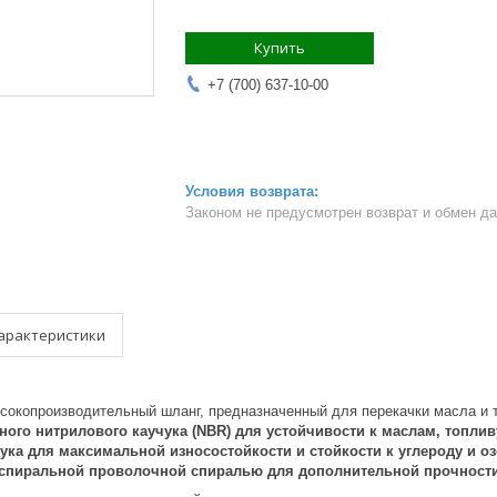
Купить
+7 (700) 637-10-00
Законом не предусмотрен возврат и обмен д
арактеристики
ысокопроизводительный шланг, предназначенный для перекачки масла и 
ного нитрилового каучука (NBR) для устойчивости к маслам, топли
ука для максимальной износостойкости и стойкости к углероду и оз
 спиральной проволочной спиралью для дополнительной прочности