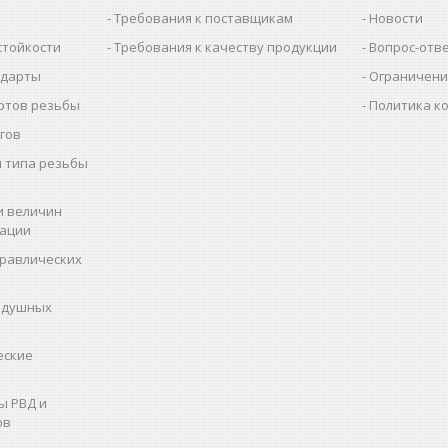
Требования к поставщикам
Новости
стойкости
Требования к качеству продукции
Вопрос-отв
ндарты
Ограничени
ртов резьбы
Политика к
гов
 типа резьбы
и величин
рации
дравлических
здушных
еские
ы РВД и
ов