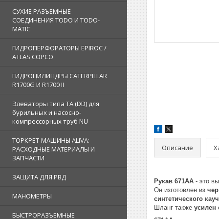
СУХИЕ РАЗЪЕМНЫЕ
СОЕДИНЕНИЯ TODO И TODO-
MATIC
ГИДРОПЕРФОРАТОРЫ EPIROC /
ATLAS COPCO
ГИДРОЦИЛИНДРЫ CATERPILLAR
R1700G И R1700 II
Элеваторы типа TA (DD) для
бурильных и насосно-
компрессорных труб NU
ТОРКРЕТ-МАШИНЫ ALIVA:
Описание
Х
РАСХОДНЫЕ МАТЕРИАЛЫ И
ЗАПЧАСТИ
ЗАЩИТА ДЛЯ РВД
Рукав 671AA
- это в
Он изготовлен из
чер
МАНОМЕТРЫ
синтетического кауч
Шланг также
усилен
БЫСТРОРАЗЪЕМНЫЕ