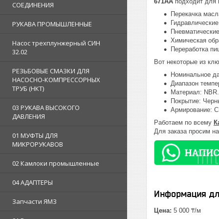
671AA
подходит для 
СОЕДИНЕНИЯ
Перекачка масл
Гидравлические
РУКАВА ПРОМЫШЛЕННЫЕ
Пневматические
Химическая обр
Насос трехплунжерный СИН
Переработка пи
32.02
Вот некоторые из кл
РЕЗЬБОВЫЕ СМАЗКИ ДЛЯ
Номинальное да
НАСОСНО-КОМПРЕССОРНЫХ
Диапазон темпер
ТРУБ (НКТ)
Материал: NBR.
Покрытие: Черн
03 РУКАВА ВЫСОКОГО
Армирование: С
ДАВЛЕНИЯ
Работаем по всему
К
Для заказа просим н
01 МУФТЫ ДЛЯ
МИКРОРУКАВОВ
02 Камлоки промышленные
04 АДАПТЕРЫ
Информация дл
Запчасти ЯМЗ
Цена:
5 000 ₸/м