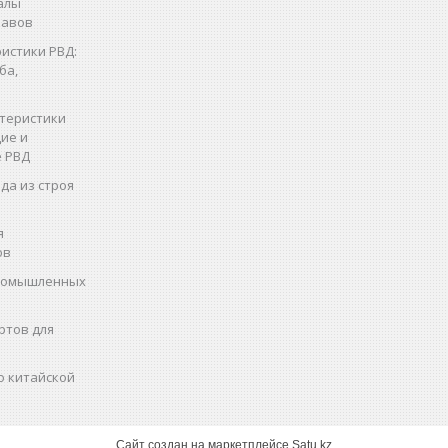
алы
кавов
истики РВД:
ба,
теристики
ие и
 РВД
да из строя
я
ов
промышленных
ртов для
о китайской
Сайт создан на маркетплейсе
Satu.kz