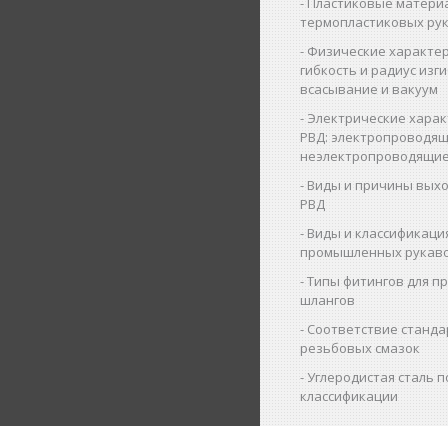
Пластиковые матери
термопластиковых ру
Физические характер
гибкость и радиус изги
всасывание и вакуум
Электрические харак
РВД: электропроводящ
неэлектропроводящие
Виды и причины выхо
РВД
Виды и классификаци
промышленных рукав
Типы фитингов для 
шлангов
Соответствие станда
резьбовых смазок
Углеродистая сталь п
классификации