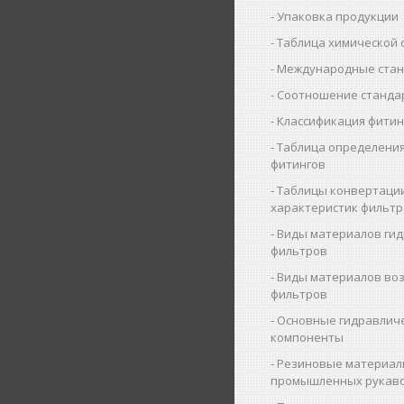
Упаковка продукции
Таблица химической 
Международные ста
Соотношение станда
Классификация фитин
Таблица определения
фитингов
Таблицы конвертаци
характеристик фильт
Виды материалов ги
фильтров
Виды материалов во
фильтров
Основные гидравлич
компоненты
Резиновые материал
промышленных рукав