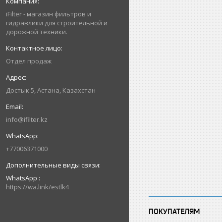
iFilter - магазин фильтров и
гидравлики для строительной и
дорожной техники.
Отдел продаж
Достык 5, Астана, Казахстан
info@ifilter.kz
+77006371000
WhatsApp
https://wa.link/estlk4
ПОКУПАТЕЛЯМ