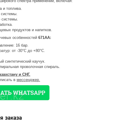
широкого спектра применений, включая:
а и топлива.
 системы.
 системы.
аботка.
щевых продуктов и напитков.
ючевых особенностей
671AA:
вление: 16 бар.
атур: от -30°C до +80°C.
ый синтетический каучук.
пиральная проволочная спираль.
азахстану и СНГ.
аписать в
мессенджер.
я заказа