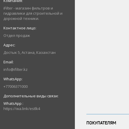
iFilter - магазин фильтров и
гидравлики для строительной и
дорожной техники.
Отдел продаж
Достык 5, Астана, Казахстан
info@ifilter.kz
+77006371000
WhatsApp
https://wa.link/estlk4
ПОКУПАТЕЛЯМ