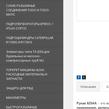
СУХИЕ РАЗЪЕМНЫЕ
СОЕДИНЕНИЯ TODO И TODO-
MATIC
ГИДРОПЕРФОРАТОРЫ EPIROC /
ATLAS COPCO
ГИДРОЦИЛИНДРЫ CATERPILLAR
R1700G И R1700 II
Элеваторы типа TA (DD) для
бурильных и насосно-
компрессорных труб NU
ТОРКРЕТ-МАШИНЫ ALIVA:
РАСХОДНЫЕ МАТЕРИАЛЫ И
ЗАПЧАСТИ
Описание
Х
ЗАЩИТА ДЛЯ РВД
МАНОМЕТРЫ
Рукав 8Z6AA
- это 
БЫСТРОРАЗЪЕМНЫЕ
применения, включа