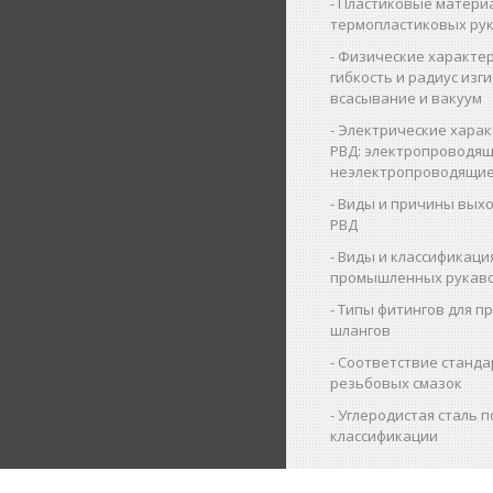
Пластиковые матери
термопластиковых ру
Физические характер
гибкость и радиус изги
всасывание и вакуум
Электрические харак
РВД: электропроводящ
неэлектропроводящие
Виды и причины выхо
РВД
Виды и классификаци
промышленных рукав
Типы фитингов для 
шлангов
Соответствие станда
резьбовых смазок
Углеродистая сталь п
классификации