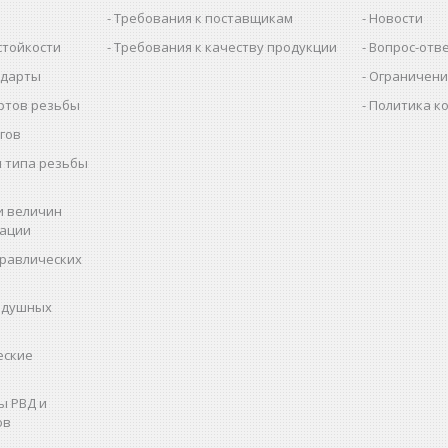
Требования к поставщикам
Новости
стойкости
Требования к качеству продукции
Вопрос-отв
ндарты
Ограничени
ртов резьбы
Политика к
гов
 типа резьбы
и величин
рации
дравлических
здушных
еские
ы РВД и
ов