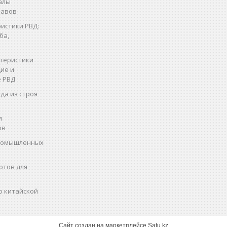
алы
кавов
истики РВД:
ба,
теристики
ие и
 РВД
да из строя
я
ов
промышленных
ртов для
о китайской
Сайт создан на маркетплейсе
Satu.kz