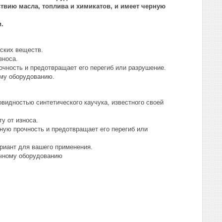
ствию масла, топлива и химикатов, и имеет черную
.
еских веществ.
зноса.
чность и предотвращает его перегиб или разрушение.
ому оборудованию.
овидностью синтетического каучука, известного своей
у от износа.
ную прочность и предотвращает его перегиб или
ариант для вашего применения.
ичному оборудованию