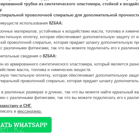
мированной трубки из синтетического эластомера, стойкой к воздей
у.
спиральной проволочной спиралью для дополнительной прочности
еимуществ использования
8Z6AA:
прочных материалов, устойчивых к воздействию масла, топлива и химич
екстильную оплетку, которая обеспечивает дополнительную защиту от и
ной проволочной спиралью, которая придает шлангу дополнительную про
 с различными фитингами, так что вы можете подключать его к различн
нительные сведения о
8Z6AA:
н из армированного синтетического эластомера, который является разн
действию масла, топлива и химических веществ.
рную текстильную оплетку, которая обеспечивает дополнительную защит
пиральной проволочной спиралью, которая придает шлангу дополнитель
 в различных размерах и длинах, так что вы можете найти идеальный в
пен с различными фитингами, так что вы можете подключать его к разл
азахстану и СНГ.
аписать в
мессенджер.