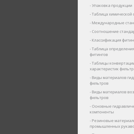
Упаковка продукции
Таблица химической 
Международные ста
Соотношение станда
Классификация фитин
Таблица определения
фитингов
Таблицы конвертаци
характеристик фильт
Виды материалов ги
фильтров
Виды материалов во
фильтров
Основные гидравлич
компоненты
Резиновые материал
промышленных рукав