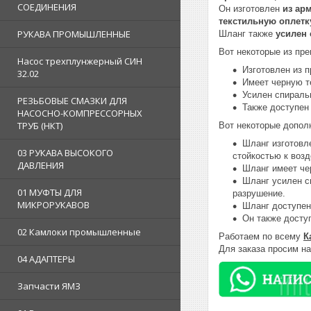
СОЕДИНЕНИЯ
Он изготовлен
из ар
текстильную оплетк
РУКАВА ПРОМЫШЛЕННЫЕ
Шланг также
усилен 
Вот некоторые из пр
Насос трехплунжерный СИН
Изготовлен из 
32.02
Имеет черную т
Усилен спираль
РЕЗЬБОВЫЕ СМАЗКИ ДЛЯ
Также доступен
НАСОСНО-КОМПРЕССОРНЫХ
ТРУБ (НКТ)
Вот некоторые допол
Шланг изготовле
03 РУКАВА ВЫСОКОГО
стойкостью к воз
ДАВЛЕНИЯ
Шланг имеет че
Шланг усилен с
01 МУФТЫ ДЛЯ
разрушение.
МИКРОРУКАВОВ
Шланг доступен
Он также досту
02 Камлоки промышленные
Работаем по всему
К
Для заказа просим н
04 АДАПТЕРЫ
Запчасти ЯМЗ