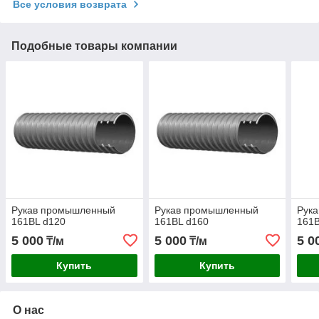
Все условия возврата
Подобные товары компании
Рукав промышленный
Рукав промышленный
Рук
161BL d120
161BL d160
161B
5 000
5 000
5 0
₸/м
₸/м
Купить
Купить
О нас