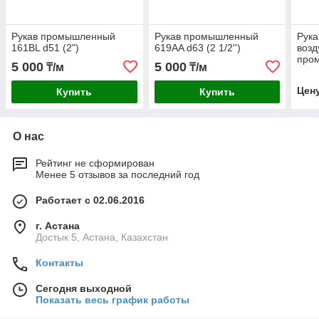
Рукав промышленный
Рукав промышленный
Рука
161BL d51 (2")
619AA d63 (2 1/2'')
возд
про
5 000
5 000
₸/м
₸/м
назн
Цен
Купить
Купить
О нас
Рейтинг не сформирован
Менее 5 отзывов за последний год
Работает с 02.06.2016
г. Астана
Достык 5, Астана, Казахстан
Контакты
Сегодня выходной
Показать весь график работы