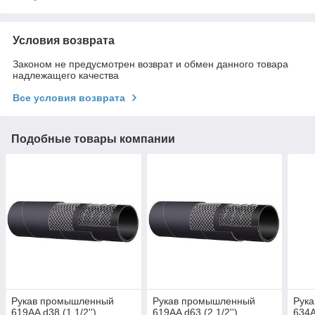
Условия возврата
Законом не предусмотрен возврат и обмен данного товара
надлежащего качества
Все условия возврата
Подобные товары компании
Рукав промышленный
Рукав промышленный
Рук
619AA d38 (1 1/2'')
619AA d63 (2 1/2'')
634A