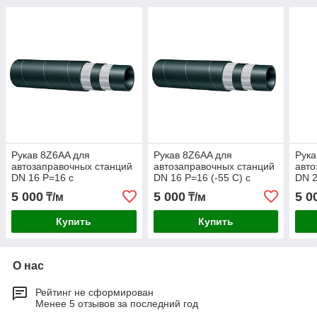
Рукав 8Z6AA для
Рукав 8Z6AA для
Рука
автозаправочных станций
автозаправочных станций
авто
DN 16 Р=16 с
DN 16 Р=16 (-55 С) с
DN 2
антистатическим
антистатичским
анти
5 000
5 000
5 0
₸/м
₸/м
внутренним слоем
внутренним слоем
внут
Купить
Купить
О нас
Рейтинг не сформирован
Менее 5 отзывов за последний год