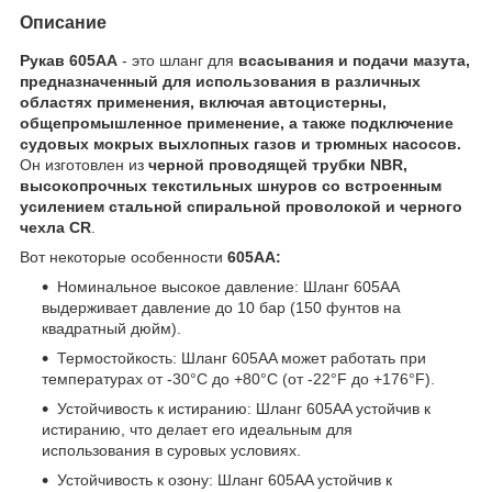
Описание
Рукав 605AA
- это шланг для
всасывания и подачи мазута,
предназначенный для использования в различных
областях применения, включая автоцистерны,
общепромышленное применение, а также подключение
судовых мокрых выхлопных газов и трюмных насосов.
Он изготовлен из
черной проводящей трубки NBR,
высокопрочных текстильных шнуров со встроенным
усилением стальной спиральной проволокой и черного
чехла CR
.
Вот некоторые особенности
605AA:
Номинальное высокое давление: Шланг 605AA
выдерживает давление до 10 бар (150 фунтов на
квадратный дюйм).
Термостойкость: Шланг 605AA может работать при
температурах от -30°C до +80°C (от -22°F до +176°F).
Устойчивость к истиранию: Шланг 605AA устойчив к
истиранию, что делает его идеальным для
использования в суровых условиях.
Устойчивость к озону: Шланг 605AA устойчив к