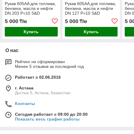
Рукав 605AA для топлива,
Рукав 605AA для топлива,
Рука
бензина, масла и нефти
бензина, масла и нефти
бенз
DN 203 P=10 S&D
DN 127 P=10 S&D
DN 
5 000
5 000
5 0
₸/м
₸/м
Купить
Купить
О нас
Рейтинг не сформирован
Менее 5 отзывов за последний год
Работает с 02.06.2016
г. Астана
Достык 5, Астана, Казахстан
Контакты
Сегодня работает с 09:00 до 20:00
Показать весь график работы