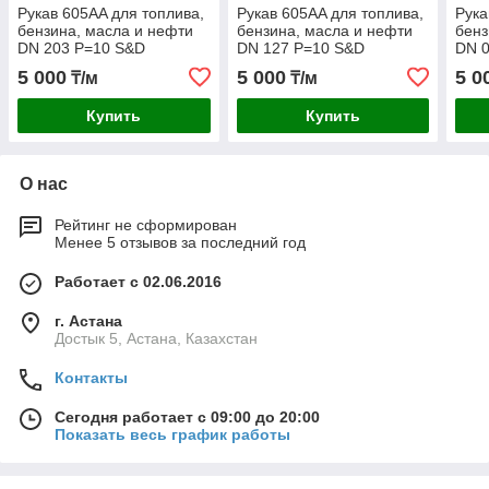
Рукав 605AA для топлива,
Рукав 605AA для топлива,
Рука
бензина, масла и нефти
бензина, масла и нефти
бенз
DN 203 P=10 S&D
DN 127 P=10 S&D
DN 
5 000
5 000
5 0
₸/м
₸/м
Купить
Купить
О нас
Рейтинг не сформирован
Менее 5 отзывов за последний год
Работает с 02.06.2016
г. Астана
Достык 5, Астана, Казахстан
Контакты
Сегодня работает с 09:00 до 20:00
Показать весь график работы