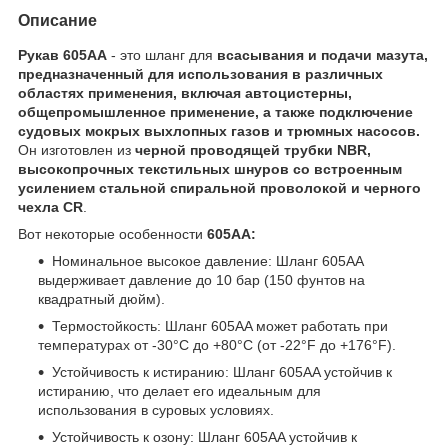
Описание
Рукав 605AA
- это шланг для
всасывания и подачи мазута,
предназначенный для использования в различных
областях применения, включая автоцистерны,
общепромышленное применение, а также подключение
судовых мокрых выхлопных газов и трюмных насосов.
Он изготовлен из
черной проводящей трубки NBR,
высокопрочных текстильных шнуров со встроенным
усилением стальной спиральной проволокой и черного
чехла CR
.
Вот некоторые особенности
605AA:
Номинальное высокое давление: Шланг 605AA
выдерживает давление до 10 бар (150 фунтов на
квадратный дюйм).
Термостойкость: Шланг 605AA может работать при
температурах от -30°C до +80°C (от -22°F до +176°F).
Устойчивость к истиранию: Шланг 605AA устойчив к
истиранию, что делает его идеальным для
использования в суровых условиях.
Устойчивость к озону: Шланг 605AA устойчив к