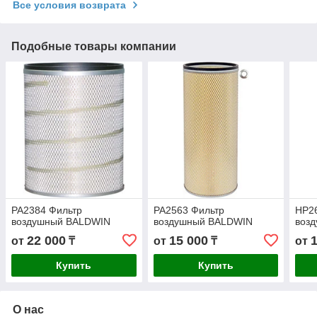
Все условия возврата
Подобные товары компании
PA2384 Фильтр
PA2563 Фильтр
HP2
воздушный BALDWIN
воздушный BALDWIN
возд
22 000
15 000
от
₸
от
₸
от
Купить
Купить
О нас