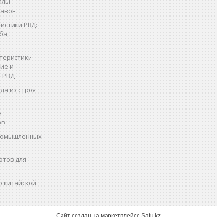
алы
кавов
истики РВД:
ба,
теристики
ие и
 РВД
да из строя
я
ов
промышленных
ртов для
о китайской
Сайт создан на маркетплейсе
Satu.kz