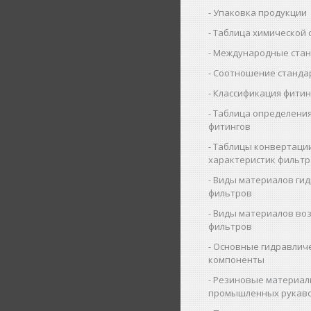
Упаковка продукции
Таблица химической 
Международные ста
Соотношение станда
Классификация фитин
Таблица определения
фитингов
Таблицы конвертаци
характеристик фильт
Виды материалов ги
фильтров
Виды материалов во
фильтров
Основные гидравлич
компоненты
Резиновые материал
промышленных рукав