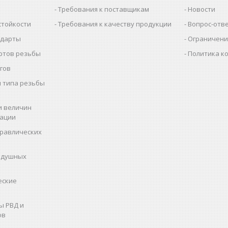
Требования к поставщикам
Новости
стойкости
Требования к качеству продукции
Вопрос-отв
ндарты
Ограничени
ртов резьбы
Политика к
гов
 типа резьбы
и величин
рации
дравлических
здушных
еские
ы РВД и
ов