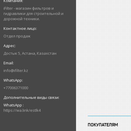
iFilter - магазин фильтров и
гидравлики для строительной и
дорожной техники.
Отдел продаж
Достык 5, Астана, Казахстан
info@ifilter.kz
+77006371000
WhatsApp
https://wa.link/estlk4
ПОКУПАТЕЛЯМ