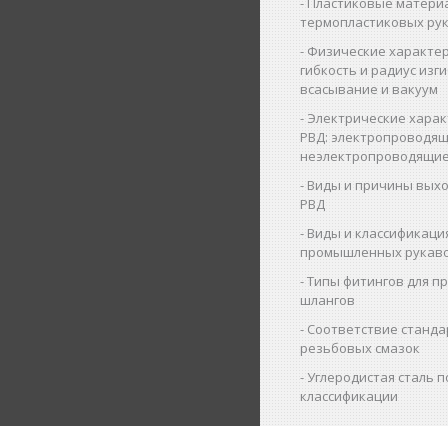
Пластиковые матери
термопластиковых ру
Физические характер
гибкость и радиус изги
всасывание и вакуум
Электрические харак
РВД: электропроводящ
неэлектропроводящие
Виды и причины выхо
РВД
Виды и классификаци
промышленных рукав
Типы фитингов для 
шлангов
Соответствие станда
резьбовых смазок
Углеродистая сталь п
классификации