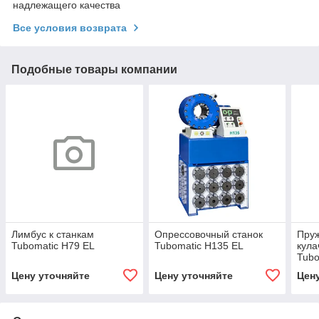
надлежащего качества
Все условия возврата
Подобные товары компании
Лимбус к станкам
Опрессовочный станок
Пруж
Tubomatic H79 EL
Tubomatic H135 EL
кула
Tubo
комп
Цену уточняйте
Цену уточняйте
Цен