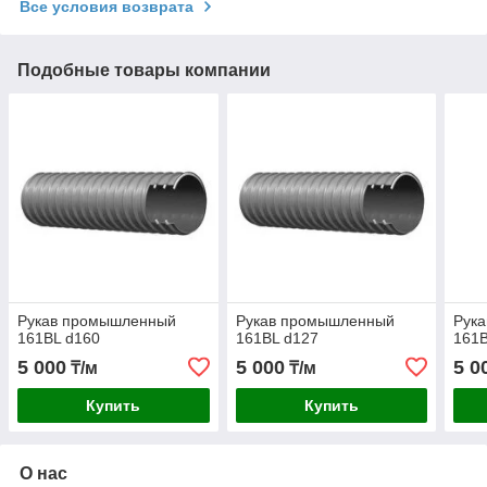
Все условия возврата
Подобные товары компании
Рукав промышленный
Рукав промышленный
Рук
161BL d160
161BL d127
161B
5 000
5 000
5 0
₸/м
₸/м
Купить
Купить
О нас