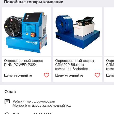
Подобные товары компании
Опрессовочный станок
Опрессовочный станок
Опре
FINN POWER P32X
CRM20P Bfluid от
CRM2
компании Barboflex
комп
Цену уточняйте
Цену уточняйте
Цен
О нас
Рейтинг не сформирован
Менее 5 отзывов за последний год