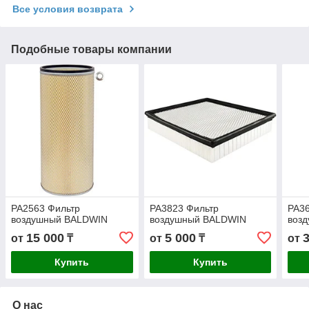
Все условия возврата
Подобные товары компании
PA2563 Фильтр
PA3823 Фильтр
PA3
воздушный BALDWIN
воздушный BALDWIN
воз
15 000
5 000
от
₸
от
₸
от
Купить
Купить
О нас