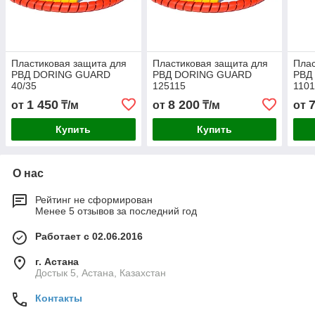
Пластиковая защита для
Пластиковая защита для
Плас
РВД DORING GUARD
РВД DORING GUARD
РВД
40/35
125115
110
1 450
8 200
от
₸/м
от
₸/м
от
Купить
Купить
О нас
Рейтинг не сформирован
Менее 5 отзывов за последний год
Работает с 02.06.2016
г. Астана
Достык 5, Астана, Казахстан
Контакты