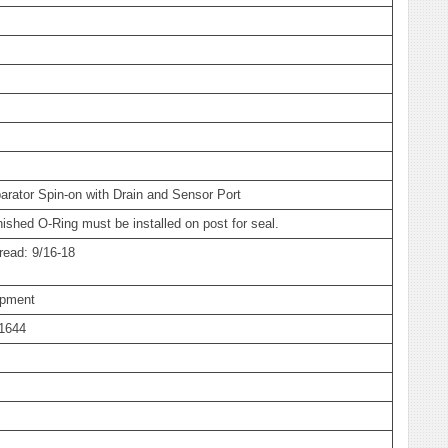
arator Spin-on with Drain and Sensor Port
shed O-Ring must be installed on post for seal.
read: 9/16-18
ipment
-1644