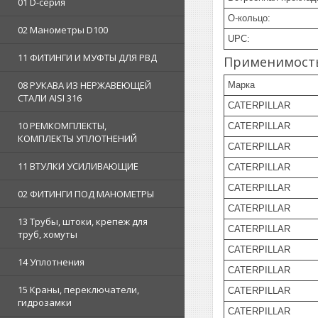
01 D-серия
О-кольцо:
02 Манометры D100
UPC:
11 ФИТИНГИ И МУФТЫ ДЛЯ РВД
Применимост
08 РУКАВА ИЗ НЕРЖАВЕЮЩЕЙ
Марка
СТАЛИ AISI 316
CATERPILLAR
10 РЕМКОМПЛЕКТЫ,
CATERPILLAR
КОМПЛЕКТЫ УПЛОТНЕНИЙ
CATERPILLAR
11 ВТУЛКИ УСИЛИВАЮЩИЕ
CATERPILLAR
CATERPILLAR
02 ФИТИНГИ ПОД МАНОМЕТРЫ
CATERPILLAR
13 Трубы, штоки, крепеж для
CATERPILLAR
труб, хомуты
CATERPILLAR
14 Уплотнения
CATERPILLAR
15 Краны, переключатели,
CATERPILLAR
гидрозамки
CATERPILLAR