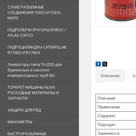
СУХИЕ РАЗЪЕМНЫЕ
СОЕДИНЕНИЯ TODO И TODO-
MATIC
ГИДРОПЕРФОРАТОРЫ EPIROC /
ATLAS COPCO
ГИДРОЦИЛИНДРЫ CATERPILLAR
R1700G И R1700 II
Элеваторы типа TA (DD) для
бурильных и насосно-
компрессорных труб NU
Описание
Х
ТОРКРЕТ-МАШИНЫ ALIVA:
РАСХОДНЫЕ МАТЕРИАЛЫ И
ЗАПЧАСТИ
Описание
Примечание:
ЗАЩИТА ДЛЯ РВД
Содержит
МАНОМЕТРЫ
Подходит:
БЫСТРОРАЗЪЕМНЫЕ
Заменяется: