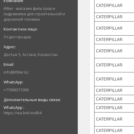
CATERPILLAR
iFilter - магазин фильтров и
гидравлики для строительной и
CATERPILLAR
дорожной техники.
CATERPILLAR
Отдел продаж
CATERPILLAR
CATERPILLAR
Достык 5, Астана, Казахстан
CATERPILLAR
info@ifilter.kz
CATERPILLAR
+77006371000
CATERPILLAR
CATERPILLAR
WhatsApp
CATERPILLAR
https://wa.link/estlk4
CATERPILLAR
CATERPILLAR