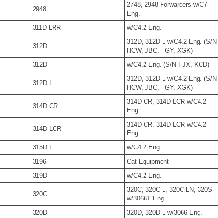
2748, 2948 Forwarders w/C7
2948
Eng.
311D LRR
w/C4.2 Eng.
312D, 312D L w/C4.2 Eng. (S/N
312D
HCW, JBC, TGY, XGK)
312D
w/C4.2 Eng. (S/N HJX, KCD)
312D, 312D L w/C4.2 Eng. (S/N
312D L
HCW, JBC, TGY, XGK)
314D CR, 314D LCR w/C4.2
314D CR
Eng.
314D CR, 314D LCR w/C4.2
314D LCR
Eng.
315D L
w/C4.2 Eng.
3196
Cat Equipment
319D
w/C4.2 Eng.
320C, 320C L, 320C LN, 320S
320C
w/3066T Eng.
320D
320D, 320D L w/3066 Eng.