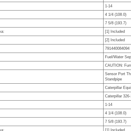
1-14
4 1/4 (108.0)
7 5/8 (193.7)
ка:
[1] Included
[2] Included
791440084094
Fuel/Water Sep
CAUTION: Furni
Sensor Port Th
Standpipe
Caterpillar Equ
Caterpillar 326
1-14
4 1/4 (108.0)
7 5/8 (193.7)
ка:
[1] Included