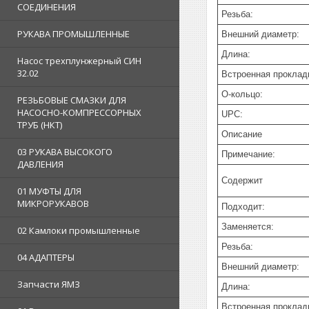
СОЕДИНЕНИЯ
Резьба:
РУКАВА ПРОМЫШЛЕННЫЕ
Внешний диаметр:
Длина:
Насос трехплунжерный СИН
32.02
Встроенная проклад
О-кольцо:
РЕЗЬБОВЫЕ СМАЗКИ ДЛЯ
НАСОСНО-КОМПРЕССОРНЫХ
UPC:
ТРУБ (НКТ)
Описание
03 РУКАВА ВЫСОКОГО
Примечание:
ДАВЛЕНИЯ
Содержит
01 МУФТЫ ДЛЯ
МИКРОРУКАВОВ
Подходит:
Заменяется:
02 Камлоки промышленные
Резьба:
04 АДАПТЕРЫ
Внешний диаметр:
Запчасти ЯМЗ
Длина:
Встроенная проклад