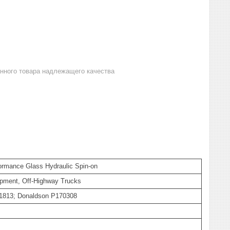
анного товара надлежащего качества
rmance Glass Hydraulic Spin-on
uipment, Off-Highway Trucks
6-1813; Donaldson P170308