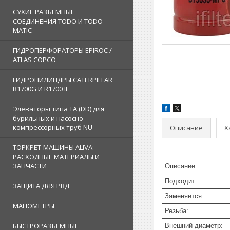
СУХИЕ РАЗЪЕМНЫЕ
СОЕДИНЕНИЯ TODO И TODO-
MATIC
ГИДРОПЕРФОРАТОРЫ EPIROC /
ATLAS COPCO
ГИДРОЦИЛИНДРЫ CATERPILLAR
R1700G И R1700 II
Элеваторы типа TA (DD) для
бурильных и насосно-
компрессорных труб NU
Описание
Х
ТОРКРЕТ-МАШИНЫ ALIVA:
РАСХОДНЫЕ МАТЕРИАЛЫ И
ЗАПЧАСТИ
Описание
Подходит:
ЗАЩИТА ДЛЯ РВД
Заменяется:
МАНОМЕТРЫ
Резьба:
БЫСТРОРАЗЪЕМНЫЕ
Внешний диаметр: