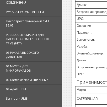
СОЕДИНЕНИЯ
Длина:
РУКАВА ПРОМЫШЛЕННЫЕ
Встроенная проклад
UPC:
Насос трехплунжерный СИН
32.02
Описание
Подходит:
РЕЗЬБОВЫЕ СМАЗКИ ДЛЯ
НАСОСНО-КОМПРЕССОРНЫХ
Заменяется:
ТРУБ (НКТ)
Резьба:
03 РУКАВА ВЫСОКОГО
Внешний диаметр:
ДАВЛЕНИЯ
Длина:
01 МУФТЫ ДЛЯ
Встроенная проклад
МИКРОРУКАВОВ
UPC:
02 Камлоки промышленные
Применимост
04 АДАПТЕРЫ
Марка
Запчасти ЯМЗ
CATERPILLAR