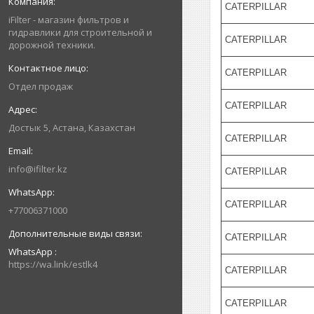
CATERPILLAR
iFilter - магазин фильтров и
гидравлики для строительной и
CATERPILLAR
дорожной техники.
CATERPILLAR
Отдел продаж
CATERPILLAR
Достык 5, Астана, Казахстан
CATERPILLAR
info@ifilter.kz
CATERPILLAR
CATERPILLAR
+77006371000
CATERPILLAR
WhatsApp
https://wa.link/estlk4
CATERPILLAR
CATERPILLAR