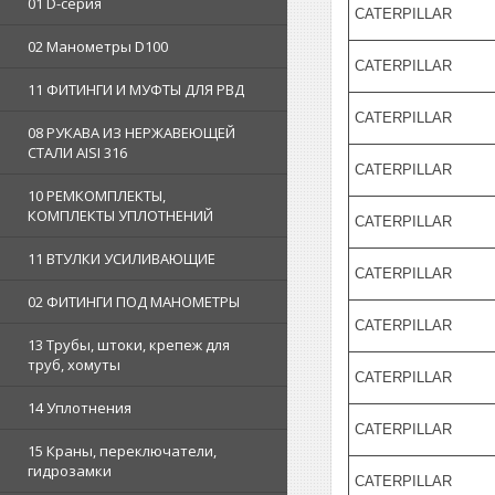
01 D-серия
CATERPILLAR
02 Манометры D100
CATERPILLAR
11 ФИТИНГИ И МУФТЫ ДЛЯ РВД
CATERPILLAR
08 РУКАВА ИЗ НЕРЖАВЕЮЩЕЙ
СТАЛИ AISI 316
CATERPILLAR
10 РЕМКОМПЛЕКТЫ,
КОМПЛЕКТЫ УПЛОТНЕНИЙ
CATERPILLAR
11 ВТУЛКИ УСИЛИВАЮЩИЕ
CATERPILLAR
02 ФИТИНГИ ПОД МАНОМЕТРЫ
CATERPILLAR
13 Трубы, штоки, крепеж для
труб, хомуты
CATERPILLAR
14 Уплотнения
CATERPILLAR
15 Краны, переключатели,
гидрозамки
CATERPILLAR