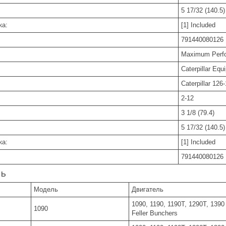
5 17/32 (140.5)
ка:
[1] Included
791440080126
Maximum Perfo
Caterpillar Eq
Caterpillar 12
2-12
3 1/8 (79.4)
5 17/32 (140.5)
ка:
[1] Included
791440080126
ь
Модель
Двигатель
1090, 1190, 1190T, 1290T, 1390
1090
Feller Bunchers