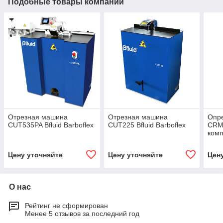
Подобные товары компании
Отрезная машина
Отрезная машина
Опре
CUT535PA Bfluid Barboflex
CUT225 Bfluid Barboflex
CRM2
комп
Цену уточняйте
Цену уточняйте
Цен
О нас
Рейтинг не сформирован
Менее 5 отзывов за последний год