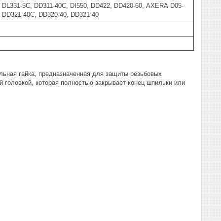
 DL331-5C, DD311-40C, DI550, DD422, DD420-60, АХЕRА D05-
, DD321-40С, DD320-40, DD321-40
иальная гайка, предназначенная для защиты резьбовых
й головкой, которая полностью закрывает конец шпильки или