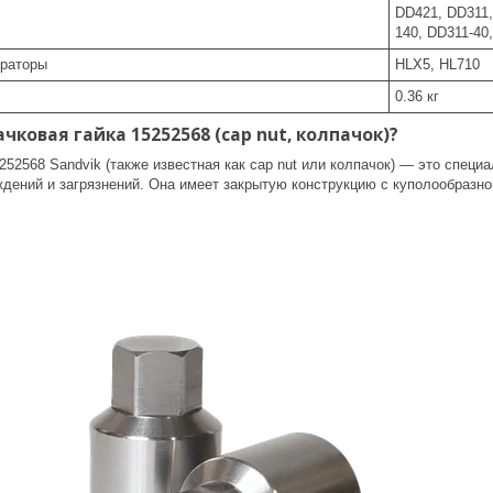
DD421, DD311,
140, DD311-40
раторы
HLX5, HL710
0.36 кг
чковая гайка 15252568 (cap nut, колпачок)?
252568 Sandvik (также известная как cap nut или колпачок) — это спец
дений и загрязнений. Она имеет закрытую конструкцию с куполообразно