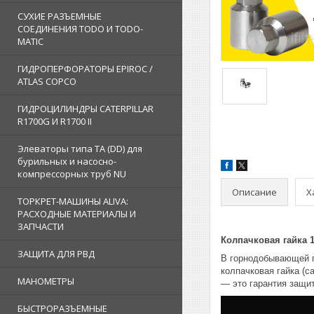
СУХИЕ РАЗЪЕМНЫЕ
СОЕДИНЕНИЯ TODO И TODO-
MATIC
ГИДРОПЕРФОРАТОРЫ EPIROC /
ATLAS COPCO
ГИДРОЦИЛИНДРЫ CATERPILLAR
R1700G И R1700 II
Элеваторы типа TA (DD) для
бурильных и насосно-
компрессорных труб NU
Описание
Х
ТОРКРЕТ-МАШИНЫ ALIVA:
РАСХОДНЫЕ МАТЕРИАЛЫ И
ЗАПЧАСТИ
Колпачковая гайка 1
ЗАЩИТА ДЛЯ РВД
В горнодобывающей п
колпачковая гайка (c
МАНОМЕТРЫ
— это гарантия защи
БЫСТРОРАЗЪЕМНЫЕ