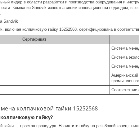
льный лидер в области разработки и производства оборудования и инст
ости. Компания Sandvik известна своим инновационным подходом, выс
.
а Sandvik
ik, включая колпачковую гайку 15252568, сертифицирована в соответст
Сертификат
Система мене
Система экол
Система менед
Американский 
промышленнос
Соответствие 
амена колпачковой гайки 15252568
 колпачковую гайку?
й гайки — простая процедура. Навинтите гайку на резьбовой конец шпил