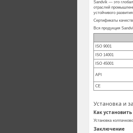
Sandvik — это глоба
отраслей промышленн
устойчивого развития
Сертификаты качеств
Вся продукция Sandv
ISO 9001
ISO 14001
ISO 45001
API
CE
Установка и з
Как установить
Установка колпачково
Заключение