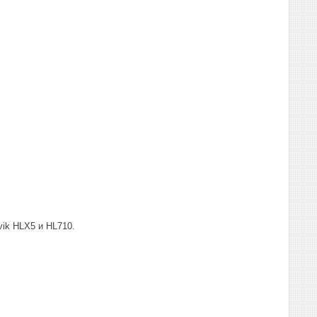
ik HLX5 и HL710.