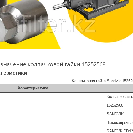
значение колпачковой гайки 15252568
ктеристики
Колпачковая гайка Sandvik 15252
Характеристика
Колпачковая га
15252568
SANDVIK
Высокопрочна
SАNDVК DD422I