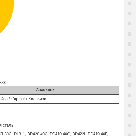
568
Значение
йка / Cap nut / Колпачок
я сталь
-60C, DL311, DD420-40C, DD410-40C, DD422I, DD410-40F,