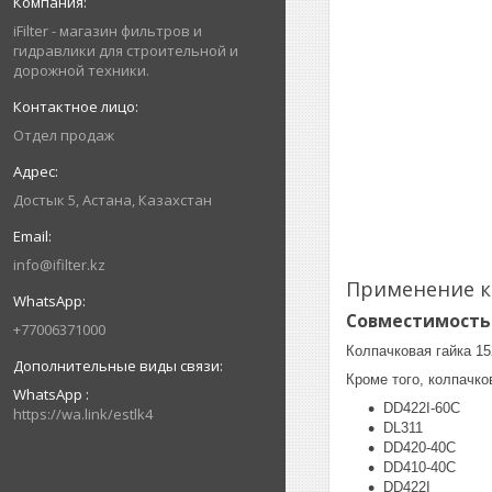
iFilter - магазин фильтров и
гидравлики для строительной и
дорожной техники.
Отдел продаж
Достык 5, Астана, Казахстан
info@ifilter.kz
Применение к
Совместимость
+77006371000
Колпачковая гайка 1
Кроме того, колпачко
WhatsApp
DD422I-60C
https://wa.link/estlk4
DL311
DD420-40C
DD410-40C
DD422I