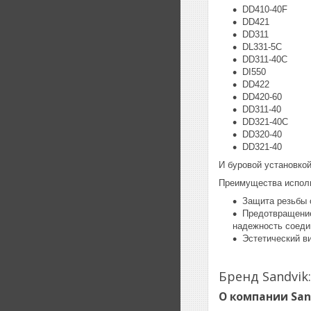
DD410-40F
DD421
DD311
DL331-5C
DD311-40C
DI550
DD422
DD420-60
DD311-40
DD321-40С
DD320-40
DD321-40
И буровой установко
Преимущества исполь
Защита резьбы 
Предотвращение 
надежность соеди
Эстетический в
Бренд Sandvik
О компании San