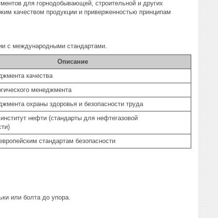
рументов для горнодобывающей, строительной и других
оким качеством продукции и приверженностью принципам
вии с международными стандартами.
Описание
джмента качества
огического менеджмента
жмента охраны здоровья и безопасности труда
институт нефти (стандарты для нефтегазовой
ти)
европейским стандартам безопасности
ьки или болта до упора.