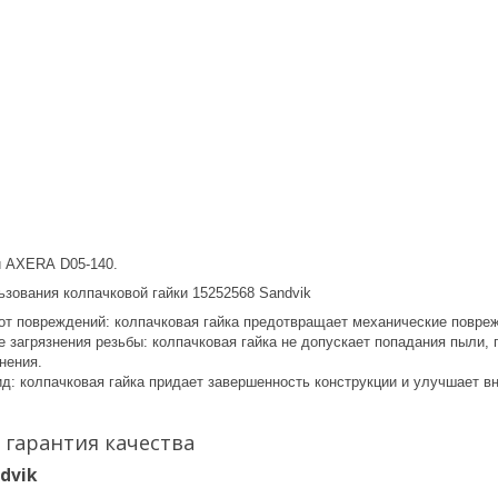
й АХЕRА D05-140.
зования колпачковой гайки 15252568 Sandvik
от повреждений: колпачковая гайка предотвращает механические повреж
загрязнения резьбы: колпачковая гайка не допускает попадания пыли, г
нения.
ид: колпачковая гайка придает завершенность конструкции и улучшает в
: гарантия качества
dvik