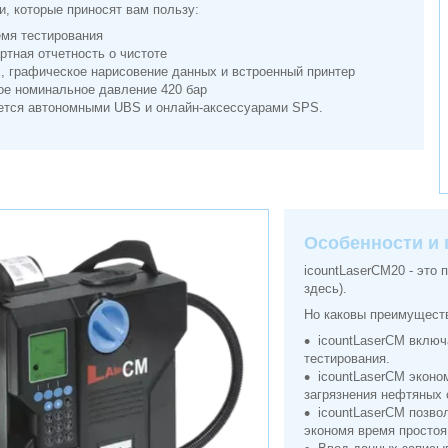
, которые приносят вам пользу:
емя тестирования
ртная отчетность о чистоте
, графическое нарисовение данных и встроенный принтер
е номинальное давление 420 бар
тся автономными UBS и онлайн-аксессуарами SPS.
Особенности и
icountLaserCM20 - это
здесь).
Но каковы преимущест
icountLaserCM включ
тестирования.
icountLaserCM эконо
загрязнения нефтяных 
icountLaserCM позво
экономя время простоя