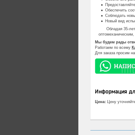
Предоставляйте
Обеспечить соо
Соблюдать новы
Новый вид испы
Обладая 35-лет
оптомеханическим,
Мы будем рады отве
Работаем по всему
К
Для заказа просим н
Информация дл
Цена:
Цену уточняйт