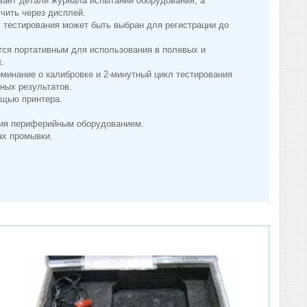
ает детали журнала испытаний оборудования, а
чить через дисплей.
 тестирования может быть выбран для регистрации до
тся портативным для использования в полевых и
х.
минание о калибровке и 2-минутный цикл тестирования
ных результатов.
ощью принтера.
ния периферийным оборудованием.
ах промывки.