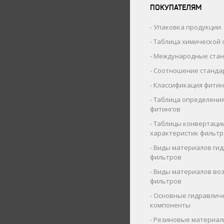
ПОКУПАТЕЛЯМ
Упаковка продукции
Таблица химической 
Международные ста
Соотношение станда
Классификация фитин
Таблица определения
фитингов
Таблицы конвертаци
характеристик фильт
Виды материалов ги
фильтров
Виды материалов во
фильтров
Основные гидравлич
компоненты
Резиновые материал