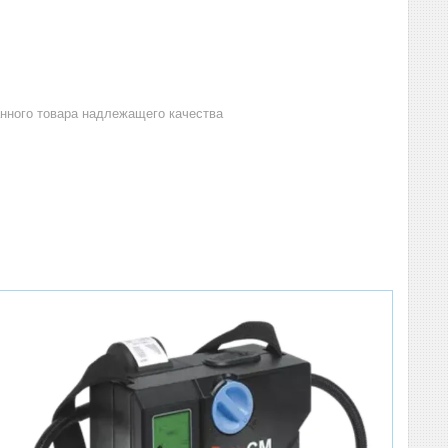
анного товара надлежащего качества