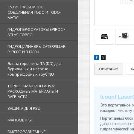
СУХИЕ РАЗЪЕМНЫЕ
СОЕДИНЕНИЯ TODO И TODO-
MATIC
ГИДРОПЕРФОРАТОРЫ EPIROC /
ATLAS COPCO
ГИДРОЦИЛИНДРЫ CATERPILLAR
R1700G И R1700 II
Элеваторы типа TA (DD) для
Описание
Х
бурильных и насосно-
компрессорных труб NU
ТОРКРЕТ-МАШИНЫ ALIVA:
РАСХОДНЫЕ МАТЕРИАЛЫ И
ЗАПЧАСТИ
Icount Lase
Это портативное р
ЗАЩИТА ДЛЯ РВД
измеряет чистоту 
Портативный блок
МАНОМЕТРЫ
диагностического 
гидравлической ж
БЫСТРОРАЗЪЕМНЫЕ