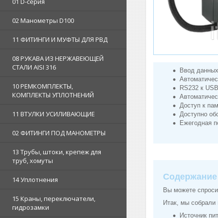
01 D-серия
02 Манометры D100
11 ФИТИНГИ И МУФТЫ ДЛЯ РВД
08 РУКАВА ИЗ НЕРЖАВЕЮЩЕЙ
СТАЛИ AISI 316
Ввод данных
Автоматичес
10 РЕМКОМПЛЕКТЫ,
RS232 к USB
КОМПЛЕКТЫ УПЛОТНЕНИЙ
Автоматичес
Доступ к пам
11 ВТУЛКИ УСИЛИВАЮЩИЕ
Доступно об
Ежегодная п
02 ФИТИНГИ ПОД МАНОМЕТРЫ
13 Трубы, штоки, крепеж для
труб, хомуты
Содержание
14 Уплотнения
Вы можете спросит
15 Краны, переключатели,
Итак, мы собрали 
гидрозамки
Источник пи