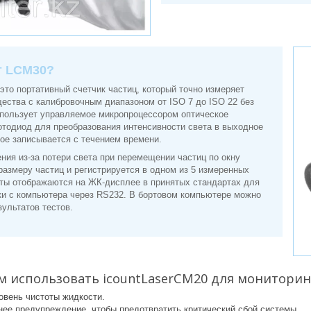
т LCM30?
 это портативный счетчик частиц, который точно измеряет
ества с калибровочным диапазоном от ISO 7 до ISO 22 без
пользует управляемое микропроцессором оптическое
отодиод для преобразования интенсивности света в выходное
рое записывается с течением времени.
ния из-за потери света при перемещении частиц по окну
размеру частиц и регистрируется в одном из 5 измеренных
аты отображаются на ЖК-дисплее в принятых стандартах для
зки с компьютера через RS232. В бортовом компьютере можно
зультатов тестов.
м использовать icountLaserCM20 для мониторин
овень чистоты жидкости.
нее предупреждение, чтобы предотвратить критический сбой системы.