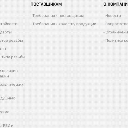
ПОСТАВЩИКАМ
О КОМПАНИ
Требования к поставщикам
Новости
стойкости
Требования к качеству продукции
Вопрос-отв
ндарты
Ограничени
ртов резьбы
Политика к
гов
 типа резьбы
и величин
рации
дравлических
здушных
еские
ы РВД и