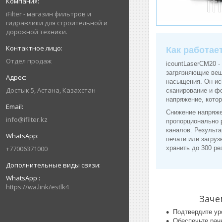
iFilter - магазин фильтров и
гидравлики для строительной и
дорожной техники.
Как работае
Отдел продаж
icountLaserCM20 -
загрязняющие вещ
насыщения. Он ис
Достык 5, Астана, Казахстан
сканирование и ф
напряжение, кото
Снижение напряже
info@ifilter.kz
пропорционально 
каналов. Результ
печати или загру
+77006371000
хранить до 300 ре
WhatsApp
https://wa.link/estlk4
Заче
Подтвердите ур
Обеспечьте ран