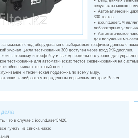
Ввод данных записыв
результаты можно полу
Автоматический цикл
300 тестов.
icountLaserCM являе
лабораторных условия
Автоматическое напо
для получения мгновен
 записывает след оборудования с выбираемым графиком данных с пом
кий журнал цикла тестирования 300 доступен через вход ЖК-дисплея.
-компьютерному интерфейсу и выход предельного уровня для управле
кое тестирование для автоматических тестов секвенирования на систем
яти обеспечивает тестовый поиск.
служивание и техническая поддержка по всему миру.
овторная калибровка утвержденным сервисным центром Parker.
 дела
ь, что в случае с icountLaserCM20.
все пункты из списка ниже:
тания