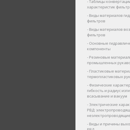
Таблицы конвертаци
характеристик фильт
Виды материалов ги
фильтров
Виды материалов во
фильтров
Основные гидравлич
компоненты
Резиновые материал
промышленных рукав
Пластиковые матери
термопластиковых ру
Физические характер
гибкость и радиус изги
всасывание и вакуум
Электрические харак
РВД: электропроводящ
неэлектропроводящие
Виды и причины выхо
РВД