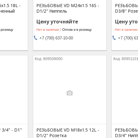
1.5 18L -
РЕЗЬБОВЫЕ VD M24x1.5 16S -
РЕЗЬБОВЫЕ
иненный
D1/2" Ниппель
D3/8" Роз
Цену уточняйте
Цену ут
 розницу
Нет в наличии
Оптом и в розницу
Нет в наличии
+7 (700) 637-10-00
+7 (700) 6
809508000
8095110
3/4" - D1"
РЕЗЬБОВЫЕ VD M18x1.5 12L -
РЕЗЬБОВЫЕ
D1/2" Розетка
D3/4" Нип