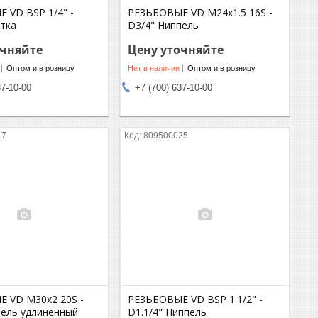
 VD BSP 1/4" -
РЕЗЬБОВЫЕ VD M24x1.5 16S -
етка
D3/4" Ниппель
очняйте
Цену уточняйте
Оптом и в розницу
Нет в наличии
Оптом и в розницу
37-10-00
+7 (700) 637-10-00
17
809500025
 VD M30x2 20S -
РЕЗЬБОВЫЕ VD BSP 1.1/2" -
пель удлиненный
D1.1/4" Ниппель