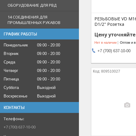
ОБОРУДОВАНИЕ ДЛЯ РВД
14 СОЕДИНЕНИЯ ДЛЯ
РЕЗЬБОВЫЕ VD M16x
ПРОМЫШЛЕННЫХ РУКАВОВ
D1/2" Розетка
Цену уточняйте
ГРАФИК РАБОТЫ
Нет в наличии
Оптом и в
Понедельник
09:00
20:00
+7 (700) 637-10-00
Вторник
09:00
20:00
Среда
09:00
20:00
Четверг
09:00
20:00
809510027
Пятница
09:00
20:00
Суббота
Выходной
Воскресенье
Выходной
КОНТАКТЫ
+7 (700) 637-10-00