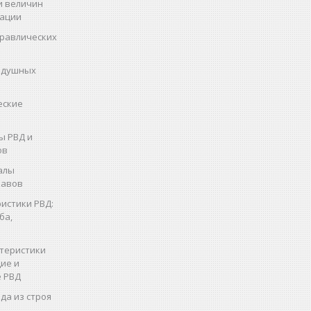
и величин
рации
дравлических
здушных
еские
ы РВД и
ов
алы
кавов
истики РВД:
ба,
теристики
ие и
 РВД
да из строя