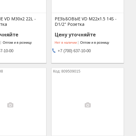
 VD M30x2 22L -
РЕЗЬБОВЫЕ VD M22x1.5 14S -
етка
D1/2" Розетка
очняйте
Цену уточняйте
Оптом и в розницу
Нет в наличии
Оптом и в розницу
37-10-00
+7 (700) 637-10-00
08
809509015