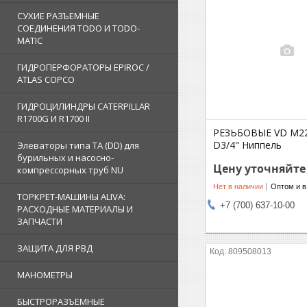
СУХИЕ РАЗЪЕМНЫЕ
СОЕДИНЕНИЯ TODO И TODO-
MATIC
ГИДРОПЕРФОРАТОРЫ EPIROC /
ATLAS COPCO
ГИДРОЦИЛИНДРЫ CATERPILLAR
R1700G И R1700 II
РЕЗЬБОВЫЕ VD M22x
D3/4" Ниппель
Элеваторы типа TA (DD) для
бурильных и насосно-
Цену уточняйте
компрессорных труб NU
Нет в наличии
Оптом и в
ТОРКРЕТ-МАШИНЫ ALIVA:
+7 (700) 637-10-00
РАСХОДНЫЕ МАТЕРИАЛЫ И
ЗАПЧАСТИ
ЗАЩИТА ДЛЯ РВД
809508013
МАНОМЕТРЫ
БЫСТРОРАЗЪЕМНЫЕ