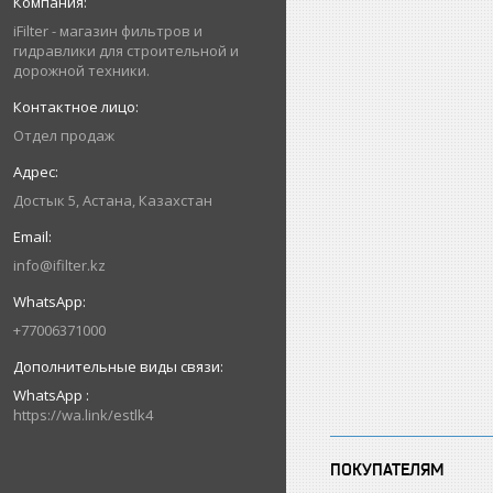
iFilter - магазин фильтров и
гидравлики для строительной и
дорожной техники.
Отдел продаж
Достык 5, Астана, Казахстан
info@ifilter.kz
+77006371000
WhatsApp
https://wa.link/estlk4
ПОКУПАТЕЛЯМ