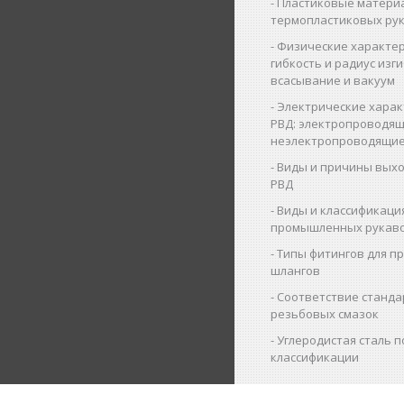
Пластиковые матери
термопластиковых ру
Физические характер
гибкость и радиус изги
всасывание и вакуум
Электрические харак
РВД: электропроводящ
неэлектропроводящие
Виды и причины выхо
РВД
Виды и классификаци
промышленных рукав
Типы фитингов для 
шлангов
Соответствие станда
резьбовых смазок
Углеродистая сталь п
классификации