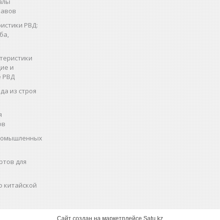
алы
кавов
истики РВД:
ба,
теристики
ие и
 РВД
да из строя
я
ов
промышленных
ртов для
о китайской
Сайт создан на маркетплейсе
Satu.kz