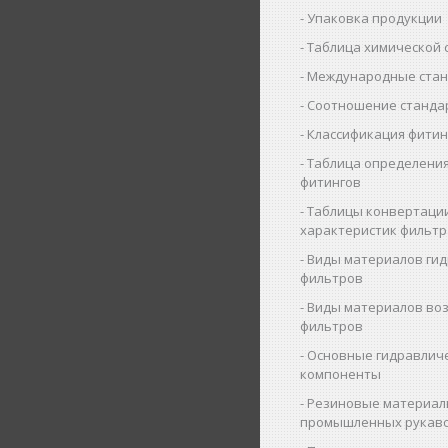
Упаковка продукции
Таблица химической 
Международные ста
Соотношение станда
Классификация фитин
Таблица определения
фитингов
Таблицы конвертаци
характеристик фильт
Виды материалов ги
фильтров
Виды материалов во
фильтров
Основные гидравлич
компоненты
Резиновые материал
промышленных рукав