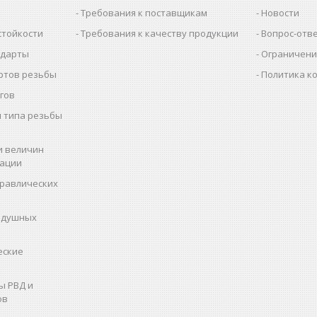
Требования к поставщикам
Новости
стойкости
Требования к качеству продукции
Вопрос-отв
ндарты
Ограничени
ртов резьбы
Политика к
гов
 типа резьбы
и величин
рации
дравлических
здушных
еские
ы РВД и
ов