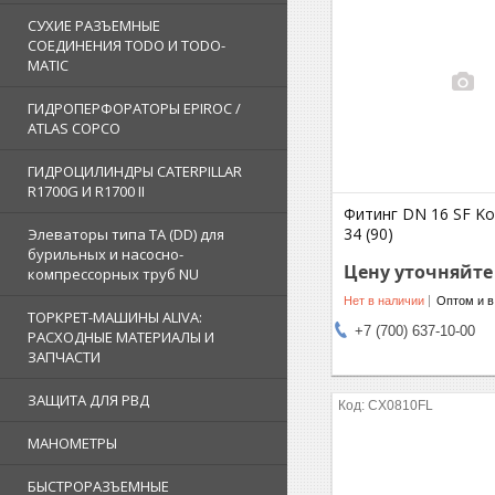
СУХИЕ РАЗЪЕМНЫЕ
СОЕДИНЕНИЯ TODO И TODO-
MATIC
ГИДРОПЕРФОРАТОРЫ EPIROC /
ATLAS COPCO
ГИДРОЦИЛИНДРЫ CATERPILLAR
R1700G И R1700 II
Фитинг DN 16 SF K
34 (90)
Элеваторы типа TA (DD) для
бурильных и насосно-
Цену уточняйте
компрессорных труб NU
Нет в наличии
Оптом и в
ТОРКРЕТ-МАШИНЫ ALIVA:
+7 (700) 637-10-00
РАСХОДНЫЕ МАТЕРИАЛЫ И
ЗАПЧАСТИ
ЗАЩИТА ДЛЯ РВД
CX0810FL
МАНОМЕТРЫ
БЫСТРОРАЗЪЕМНЫЕ