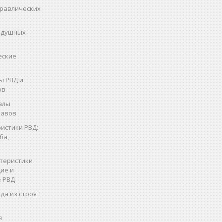
дравлических
здушных
еские
ы РВД и
ов
алы
кавов
истики РВД:
ба,
теристики
ие и
 РВД
да из строя
я