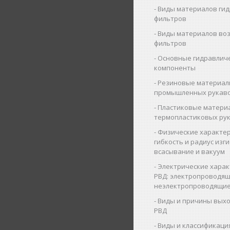
Виды материалов ги
фильтров
Виды материалов во
фильтров
Основные гидравлич
компоненты
Резиновые материал
промышленных рукав
Пластиковые матери
термопластиковых ру
Физические характер
гибкость и радиус изги
всасывание и вакуум
Электрические харак
РВД: электропроводящ
неэлектропроводящие
Виды и причины выхо
РВД
Виды и классификаци