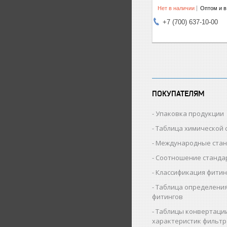
Нет в наличии
Оптом и в
+7 (700) 637-10-00
ПОКУПАТЕЛЯМ
Упаковка продукции
Таблица химической 
Международные ста
Соотношение станда
Классификация фитин
Таблица определения
фитингов
Таблицы конвертаци
характеристик фильт