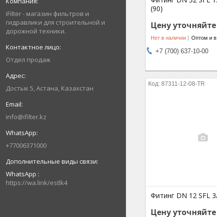
(90)
iFilter - магазин фильтров и
гидравлики для строительной и
Цену уточняйте
дорожной техники.
Нет в наличии
Оптом и в
+7 (700) 637-10-00
Отдел продаж
87311-12-08-TR
Достык 5, Астана, Казахстан
info@ifilter.kz
+77006371000
WhatsApp
https://wa.link/estlk4
Фитинг DN 12 SFL 3/
Цену уточняйте