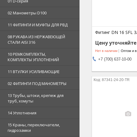
01 D-серия
02 Манометры D100
11 ФИТИНГИ И МУФТЫ ДЛЯ РВД
Фитинг DN 16 SFL 3/
08 РУКАВА ИЗ НЕРЖАВЕЮЩЕЙ
СТАЛИ AISI 316
Цену уточняйте
Нет в наличии
Оптом и в
10 РЕМКОМПЛЕКТЫ,
КОМПЛЕКТЫ УПЛОТНЕНИЙ
+7 (700) 637-10-00
11 ВТУЛКИ УСИЛИВАЮЩИЕ
87341-24-20-TR
02 ФИТИНГИ ПОД МАНОМЕТРЫ
13 Трубы, штоки, крепеж для
труб, хомуты
14 Уплотнения
15 Краны, переключатели,
гидрозамки