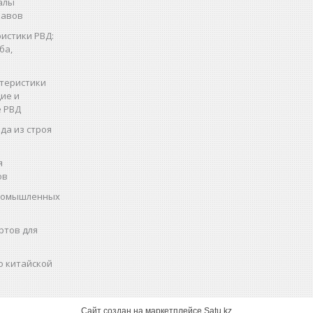
алы
кавов
истики РВД:
ба,
теристики
ие и
 РВД
да из строя
я
ов
промышленных
ртов для
о китайской
Сайт создан на маркетплейсе
Satu.kz