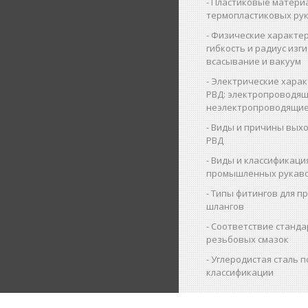
Пластиковые матери
термопластиковых ру
Физические характер
гибкость и радиус изги
всасывание и вакуум
Электрические харак
РВД: электропроводящ
неэлектропроводящие
Виды и причины выхо
РВД
Виды и классификаци
промышленных рукав
Типы фитингов для 
шлангов
Соответствие станда
резьбовых смазок
Углеродистая сталь п
классификации