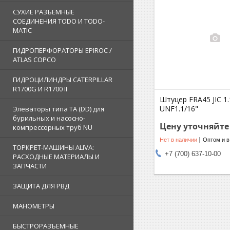
СУХИЕ РАЗЪЕМНЫЕ
СОЕДИНЕНИЯ TODO И TODO-
MATIC
ГИДРОПЕРФОРАТОРЫ EPIROC /
ATLAS COPCO
ГИДРОЦИЛИНДРЫ CATERPILLAR
R1700G И R1700 II
Штуцер FRA45 JIC 1.
UNF1.1/16"
Элеваторы типа TA (DD) для
бурильных и насосно-
Цену уточняйте
компрессорных труб NU
Нет в наличии
Оптом и в
ТОРКРЕТ-МАШИНЫ ALIVA:
+7 (700) 637-10-00
РАСХОДНЫЕ МАТЕРИАЛЫ И
ЗАПЧАСТИ
ЗАЩИТА ДЛЯ РВД
МАНОМЕТРЫ
БЫСТРОРАЗЪЕМНЫЕ