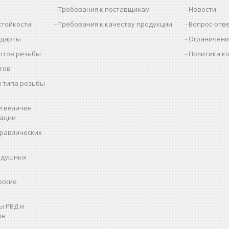
Требования к поставщикам
Новости
стойкости
Требования к качеству продукции
Вопрос-отв
ндарты
Ограничени
ртов резьбы
Политика к
гов
 типа резьбы
и величин
рации
дравлических
здушных
еские
ы РВД и
ов