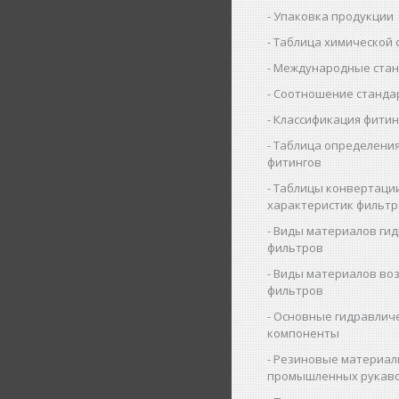
Упаковка продукции
Таблица химической 
Международные ста
Соотношение станда
Классификация фитин
Таблица определения
фитингов
Таблицы конвертаци
характеристик фильт
Виды материалов ги
фильтров
Виды материалов во
фильтров
Основные гидравлич
компоненты
Резиновые материал
промышленных рукав