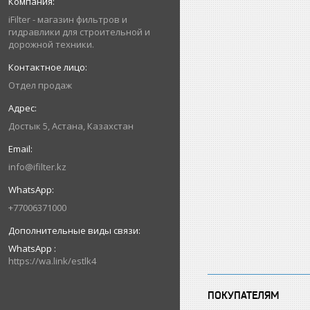
iFilter - магазин фильтров и
гидравлики для строительной и
дорожной техники.
Отдел продаж
Достык 5, Астана, Казахстан
info@ifilter.kz
+77006371000
WhatsApp
https://wa.link/estlk4
ПОКУПАТЕЛЯМ