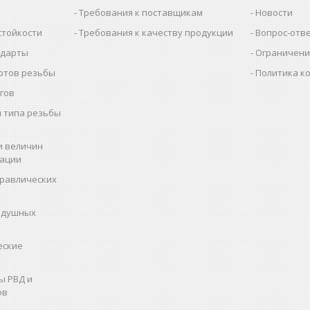
Требования к поставщикам
Новости
стойкости
Требования к качеству продукции
Вопрос-отв
ндарты
Ограничени
ртов резьбы
Политика к
гов
 типа резьбы
и величин
рации
дравлических
здушных
еские
ы РВД и
ов