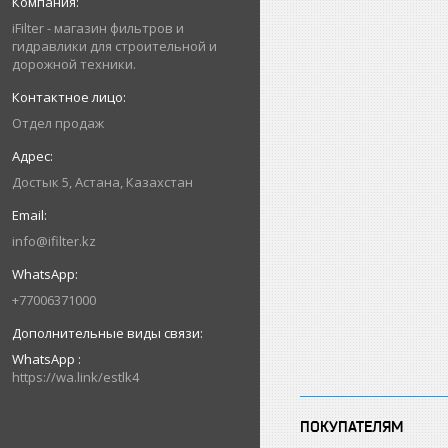
iFilter - магазин фильтров и
гидравлики для строительной и
дорожной техники.
Отдел продаж
Достык 5, Астана, Казахстан
info@ifilter.kz
+77006371000
WhatsApp
https://wa.link/estlk4
ПОКУПАТЕЛЯМ