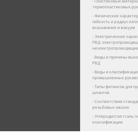
Пластиковые матери
термопластиковых ру
Физические характер
гибкость и радиус изги
всасывание и вакуум
Электрические харак
РВД: электропроводящ
неэлектропроводящие
Виды и причины выхо
РВД
Виды и классификаци
промышленных рукав
Типы фитингов для 
шлангов
Соответствие станда
резьбовых смазок
Углеродистая сталь п
классификации