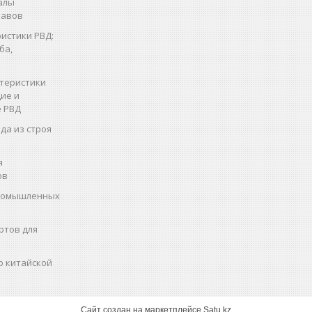
алы
кавов
истики РВД:
ба,
теристики
ие и
 РВД
да из строя
я
ов
промышленных
ртов для
о китайской
Сайт создан на маркетплейсе
Satu.kz