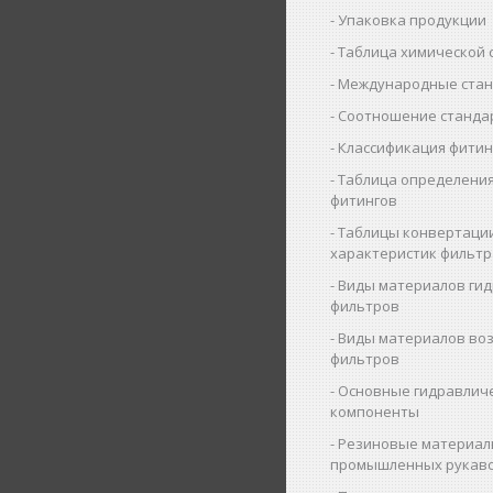
Упаковка продукции
Таблица химической 
Международные ста
Соотношение станда
Классификация фитин
Таблица определения
фитингов
Таблицы конвертаци
характеристик фильт
Виды материалов ги
фильтров
Виды материалов во
фильтров
Основные гидравлич
компоненты
Резиновые материал
промышленных рукав