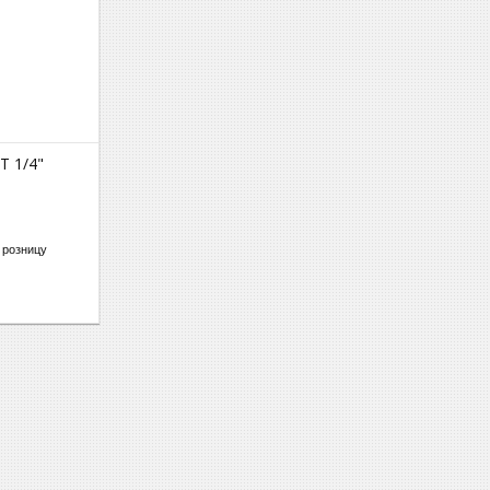
T 1/4"
 розницу