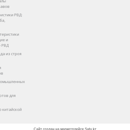
алы
кавов
истики РВД:
ба,
теристики
ие и
 РВД
да из строя
я
ов
промышленных
ртов для
о китайской
Сайт создан на маркетплейсе
Satu.kz