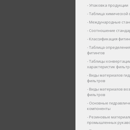
Упаковка продукции
Таблица химической 
Международные ста
Соотношение станда
Классификация фитин
Таблица определения
фитингов
Таблицы конвертаци
характеристик фильт
Виды материалов ги
фильтров
Виды материалов во
фильтров
Основные гидравлич
компоненты
Резиновые материал
промышленных рукав