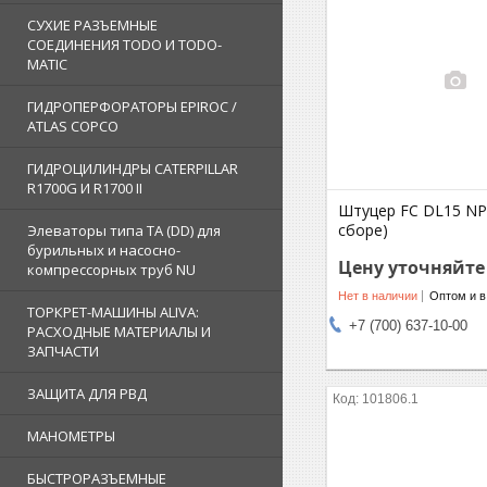
СУХИЕ РАЗЪЕМНЫЕ
СОЕДИНЕНИЯ TODO И TODO-
MATIC
ГИДРОПЕРФОРАТОРЫ EPIROC /
ATLAS COPCO
ГИДРОЦИЛИНДРЫ CATERPILLAR
R1700G И R1700 II
Штуцер FC DL15 NPT
сборе)
Элеваторы типа TA (DD) для
бурильных и насосно-
Цену уточняйте
компрессорных труб NU
Нет в наличии
Оптом и в
ТОРКРЕТ-МАШИНЫ ALIVA:
+7 (700) 637-10-00
РАСХОДНЫЕ МАТЕРИАЛЫ И
ЗАПЧАСТИ
ЗАЩИТА ДЛЯ РВД
101806.1
МАНОМЕТРЫ
БЫСТРОРАЗЪЕМНЫЕ