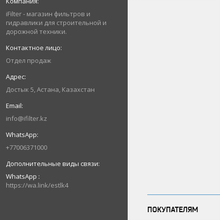
iFilter - магазин фильтров и
гидравлики для строительной и
дорожной техники.
Отдел продаж
Достык 5, Астана, Казахстан
info@ifilter.kz
+77006371000
WhatsApp
https://wa.link/estlk4
ПОКУПАТЕЛЯМ