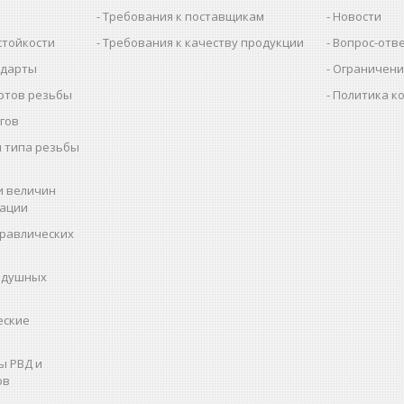
Требования к поставщикам
Новости
стойкости
Требования к качеству продукции
Вопрос-отв
ндарты
Ограничени
ртов резьбы
Политика к
гов
 типа резьбы
и величин
рации
дравлических
здушных
еские
ы РВД и
ов