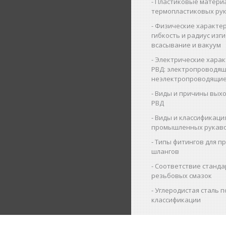
Пластиковые матери
термопластиковых ру
Физические характер
гибкость и радиус изги
всасывание и вакуум
Электрические харак
РВД: электропроводящ
неэлектропроводящие
Виды и причины выхо
РВД
Виды и классификаци
промышленных рукав
Типы фитингов для 
шлангов
Соответствие станда
резьбовых смазок
Углеродистая сталь п
классификации