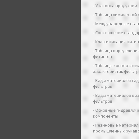
Упаковка продукции
Таблица химической 
Международные ста
Соотношение станда
Классификация фитин
Таблица определения
фитингов
Таблицы конвертаци
характеристик фильт
Виды материалов ги
фильтров
Виды материалов во
фильтров
Основные гидравлич
компоненты
Резиновые материал
промышленных рукав