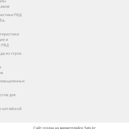
алы
кавов
истики РВД:
ба,
теристики
ие и
 РВД
да из строя
я
ов
промышленных
ртов для
о китайской
Сайт создан на маркетплейсе
Satu.kz