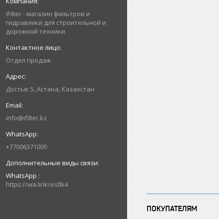
iFilter - магазин фильтров и
гидравлики для строительной и
дорожной техники.
Отдел продаж
Достык 5, Астана, Казахстан
info@ifilter.kz
+77006371000
WhatsApp
https://wa.link/estlk4
ПОКУПАТЕЛЯМ