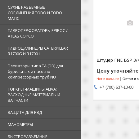
СУХИЕ РАЗЪЕМНЫЕ
СОЕДИНЕНИЯ TODO И TODO-
MATIC
ГИДРОПЕРФОРАТОРЫ EPIROC /
ATLAS COPCO
ГИДРОЦИЛИНДРЫ CATERPILLAR
R1700G И R1700 II
Штуцер FNE BSP 3/4
Элеваторы типа TA (DD) для
Цену уточняйте
бурильных и насосно-
компрессорных труб NU
Нет в наличии
Оптом и в
+7 (700) 637-10-00
ТОРКРЕТ-МАШИНЫ ALIVA:
РАСХОДНЫЕ МАТЕРИАЛЫ И
ЗАПЧАСТИ
ЗАЩИТА ДЛЯ РВД
МАНОМЕТРЫ
БЫСТРОРАЗЪЕМНЫЕ