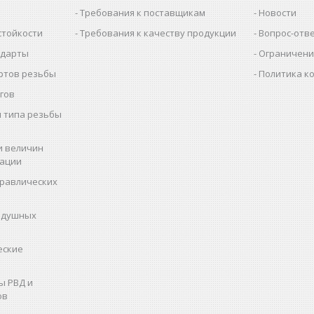
Требования к поставщикам
Новости
стойкости
Требования к качеству продукции
Вопрос-отв
ндарты
Ограничени
ртов резьбы
Политика к
гов
 типа резьбы
и величин
рации
дравлических
здушных
еские
ы РВД и
ов