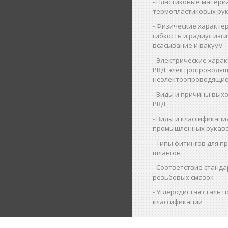
Пластиковые матери
термопластиковых ру
Физические характер
гибкость и радиус изги
всасывание и вакуум
Электрические харак
РВД: электропроводящ
неэлектропроводящие
Виды и причины выхо
РВД
Виды и классификаци
промышленных рукав
Типы фитингов для 
шлангов
Соответствие станда
резьбовых смазок
Углеродистая сталь п
классификации