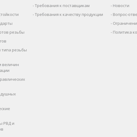
Требования к поставщикам
Новости
стойкости
Требования к качеству продукции
Вопрос-отв
ндарты
Ограничени
ртов резьбы
Политика к
гов
 типа резьбы
и величин
рации
дравлических
здушных
еские
ы РВД и
ов