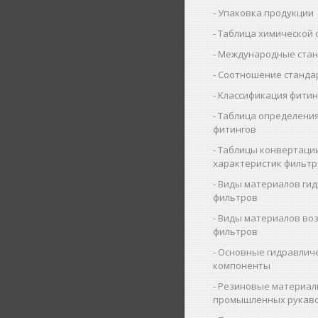
Упаковка продукции
Таблица химической 
Международные ста
Соотношение станда
Классификация фитин
Таблица определения
фитингов
Таблицы конвертаци
характеристик фильт
Виды материалов ги
фильтров
Виды материалов во
фильтров
Основные гидравлич
компоненты
Резиновые материал
промышленных рукав