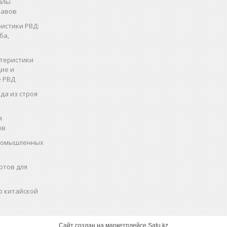
алы
кавов
истики РВД:
ба,
теристики
ие и
 РВД
да из строя
я
ов
промышленных
ртов для
о китайской
Сайт создан на маркетплейсе
Satu.kz