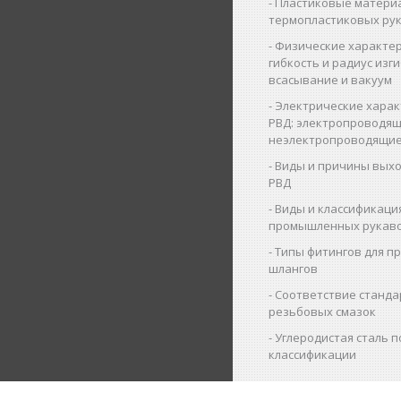
Пластиковые матери
термопластиковых ру
Физические характер
гибкость и радиус изги
всасывание и вакуум
Электрические харак
РВД: электропроводящ
неэлектропроводящие
Виды и причины выхо
РВД
Виды и классификаци
промышленных рукав
Типы фитингов для 
шлангов
Соответствие станда
резьбовых смазок
Углеродистая сталь п
классификации