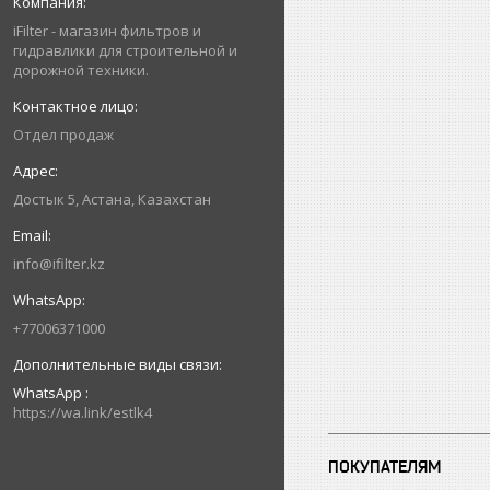
iFilter - магазин фильтров и
гидравлики для строительной и
дорожной техники.
Отдел продаж
Достык 5, Астана, Казахстан
info@ifilter.kz
+77006371000
WhatsApp
https://wa.link/estlk4
ПОКУПАТЕЛЯМ