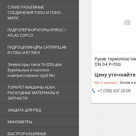
СУХИЕ РАЗЪЕМНЫЕ
СОЕДИНЕНИЯ TODO И TODO-
MATIC
ГИДРОПЕРФОРАТОРЫ EPIROC /
ATLAS COPCO
ГИДРОЦИЛИНДРЫ CATERPILLAR
R1700G И R1700 II
Рукав термопласти
DN 04 P=550
Элеваторы типа TA (DD) для
бурильных и насосно-
Цену уточняйте
компрессорных труб NU
Нет в наличии
Оптом и в
ТОРКРЕТ-МАШИНЫ ALIVA:
+7 (700) 637-10-00
РАСХОДНЫЕ МАТЕРИАЛЫ И
ЗАПЧАСТИ
ЗАЩИТА ДЛЯ РВД
МАНОМЕТРЫ
БЫСТРОРАЗЪЕМНЫЕ