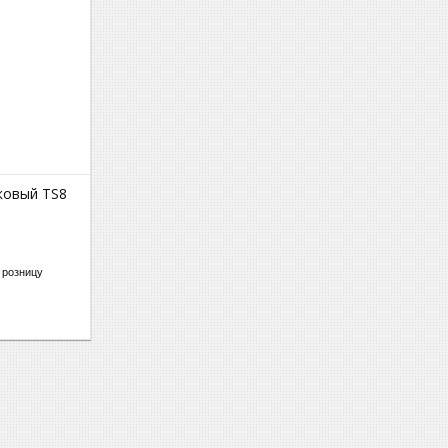
ковый TS8
 розницу