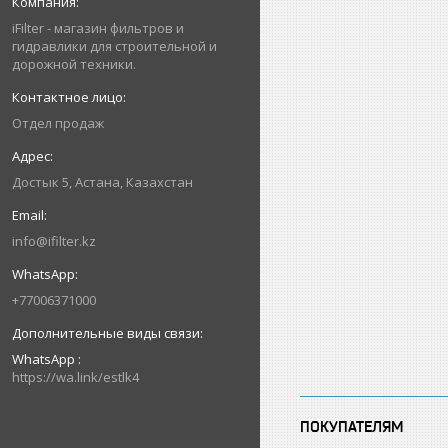
iFilter - магазин фильтров и
гидравлики для строительной и
дорожной техники.
Отдел продаж
Достык 5, Астана, Казахстан
info@ifilter.kz
+77006371000
WhatsApp
https://wa.link/estlk4
ПОКУПАТЕЛЯМ