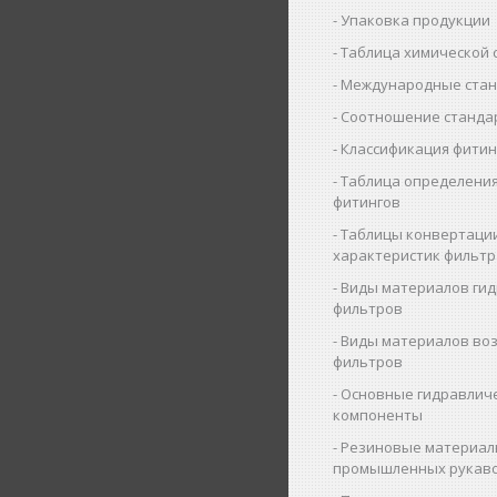
Упаковка продукции
Таблица химической 
Международные ста
Соотношение станда
Классификация фитин
Таблица определения
фитингов
Таблицы конвертаци
характеристик фильт
Виды материалов ги
фильтров
Виды материалов во
фильтров
Основные гидравлич
компоненты
Резиновые материал
промышленных рукав