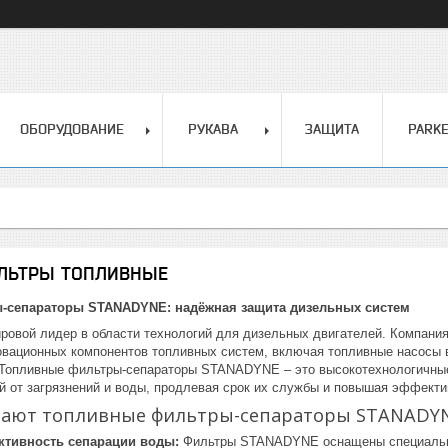
ОБОРУДОВАНИЕ
РУКАВА
ЗАЩИТА
PARK
ИЛЬТРЫ ТОПЛИВНЫЕ
-сепараторы STANADYNE: надёжная защита дизельных систем
овой лидер в области технологий для дизельных двигателей. Компания б
овационных компонентов топливных систем, включая топливные насосы в
Топливные фильтры-сепараторы STANADYNE – это высокотехнологичные
й от загрязнений и воды, продлевая срок их службы и повышая эффекти
ают топливные фильтры-сепараторы STANADY
тивность сепарации воды:
Фильтры STANADYNE оснащены специально