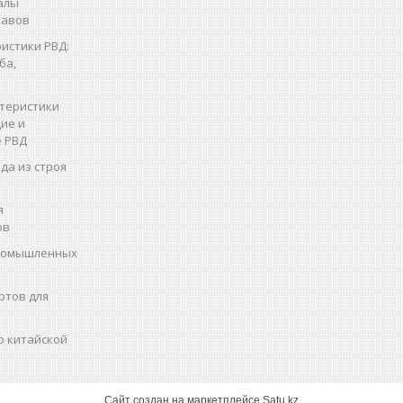
алы
кавов
истики РВД:
ба,
теристики
ие и
 РВД
да из строя
я
ов
промышленных
ртов для
о китайской
Сайт создан на маркетплейсе
Satu.kz