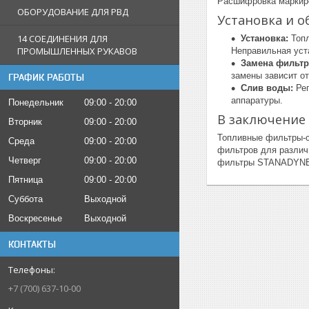
Расшифровка маркиро
ОБОРУДОВАНИЕ ДЛЯ РВД
Установка и 
14 СОЕДИНЕНИЯ ДЛЯ
Установка:
Топл
ПРОМЫШЛЕННЫХ РУКАВОВ
Неправильная уст
Замена фильтр
замены зависит от
ГРАФИК РАБОТЫ
Слив воды:
Рег
аппаратуры.
Понедельник
09:00
20:00
В заключение
Вторник
09:00
20:00
Топливные фильтры-с
Среда
09:00
20:00
фильтров для различ
Четверг
09:00
20:00
фильтры STANADYNE и
Пятница
09:00
20:00
Суббота
Выходной
Воскресенье
Выходной
КОНТАКТЫ
+7 (700) 637-10-00