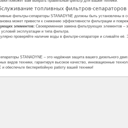
вки поможет вам выбрать правильный фильтр для вашей техники.
обслуживание топливных фильтров-сепараторо
ивные фильтры-сепараторы STANADYNE должны быть установлены в соо
ановка может привести к снижению эффективности фильтрации и повре
ующих элементов:
Своевременная замена фильтрующих элементов – эт
 условий эксплуатации и типа фильтра.
улярно проверяйте наличие воды в фильтре-сепараторе и сливайте её. 
епараторы STANADYNE – это надёжная защита вашего дизельного двиг
ных видов техники, гарантируя высокое качество, инновационные техно
 обеспечьте бесперебойную работу вашей техники!