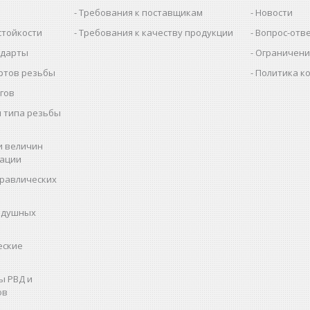
Требования к поставщикам
Новости
стойкости
Требования к качеству продукции
Вопрос-отв
ндарты
Ограничени
ртов резьбы
Политика к
гов
 типа резьбы
и величин
рации
дравлических
здушных
еские
ы РВД и
ов