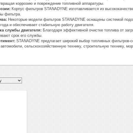
отвращая коррозию и повреждение топливной аппаратуры.
озии:
Корпус фильтров STANADYNE изготавливается из высококачествен
бы фильтра.
ива:
Некоторые модели фильтров STANADYNE оснащены системой подогр
года и обеспечивает стабильную работу двигателя.
ка службы двигателя:
Благодаря эффективной очистке топлива от за
евают срок его службы.
тимент:
STANADYNE предлагает широкий выбор топливных фильтров-сеп
автомобили, сельскохозяйственную технику, строительную технику, мор