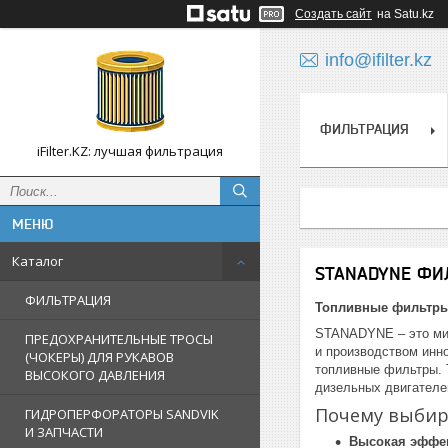
Создать сайт
на Satu.kz
info@ifilter.kz
ФИЛЬТРАЦИЯ
iFilter.KZ: лучшая фильтрация
Каталог
STANADYNE Ф
ФИЛЬТРАЦИЯ
Топливные фильтры
STANADYNE – это мир
ПРЕДОХРАНИТЕЛЬНЫЕ ТРОСЫ
и производством инн
(ЧОКЕРЫ) ДЛЯ РУКАВОВ
топливные фильтры. 
ВЫСОКОГО ДАВЛЕНИЯ
дизельных двигателе
Почему выбир
ГИДРОПЕРФОРАТОРЫ SANDVIK
И ЗАПЧАСТИ
Высокая эффек