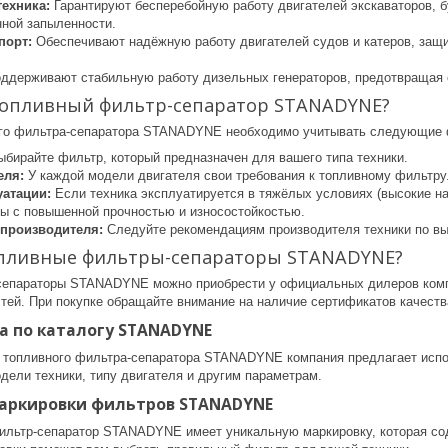
техника:
Гарантируют бесперебойную работу двигателей экскаваторов, бу
ной запыленности.
порт:
Обеспечивают надёжную работу двигателей судов и катеров, защи
ддерживают стабильную работу дизельных генераторов, предотвращая 
топливный фильтр-сепаратор STANADYNE?
ого фильтра-сепаратора STANADYNE необходимо учитывать следующие 
бирайте фильтр, который предназначен для вашего типа техники.
еля:
У каждой модели двигателя свои требования к топливному фильтру
уатации:
Если техника эксплуатируется в тяжёлых условиях (высокие на
ы с повышенной прочностью и износостойкостью.
производителя:
Следуйте рекомендациям производителя техники по вы
опливные фильтры-сепараторы STANADYNE?
епараторы STANADYNE можно приобрести у официальных дилеров компан
тей. При покупке обращайте внимание на наличие сертификатов качеств
а по каталогу STANADYNE
 топливного фильтра-сепаратора STANADYNE компания предлагает испол
дели техники, типу двигателя и другим параметрам.
аркировки фильтров STANADYNE
льтр-сепаратор STANADYNE имеет уникальную маркировку, которая сод