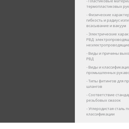
Пластиковые матери
термопластиковых ру
Физические характер
гибкость и радиус изги
всасывание и вакуум
Электрические харак
РВД: электропроводящ
неэлектропроводящие
Виды и причины выхо
РВД
Виды и классификаци
промышленных рукав
Типы фитингов для 
шлангов
Соответствие станда
резьбовых смазок
Углеродистая сталь п
классификации