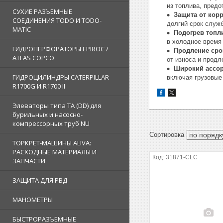
из топлива, пред
СУХИЕ РАЗЪЕМНЫЕ
Защита от корр
СОЕДИНЕНИЯ TODO И TODO-
долгий срок служ
MATIC
Подогрев топл
в холодное время 
ГИДРОПЕРФОРАТОРЫ EPIROC /
Продление сро
ATLAS COPCO
от износа и продл
Широкий ассор
ГИДРОЦИЛИНДРЫ CATERPILLAR
включая грузовые 
R1700G И R1700 II
Элеваторы типа TA (DD) для
бурильных и насосно-
компрессорных труб NU
ТОРКРЕТ-МАШИНЫ ALIVA:
РАСХОДНЫЕ МАТЕРИАЛЫ И
31871-CLC
ЗАПЧАСТИ
ЗАЩИТА ДЛЯ РВД
МАНОМЕТРЫ
БЫСТРОРАЗЪЕМНЫЕ