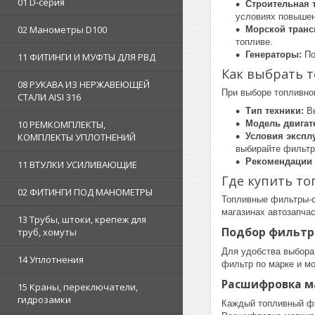
01 D-серия
Строительная 
условиях повышен
02 Манометры D100
Морской транс
топливе.
Генераторы:
По
11 ФИТИНГИ И МУФТЫ ДЛЯ РВД
Как выбрать 
08 РУКАВА ИЗ НЕРЖАВЕЮЩЕЙ
При выборе топливн
СТАЛИ AISI 316
Тип техники:
Вы
10 РЕМКОМПЛЕКТЫ,
Модель двигат
КОМПЛЕКТЫ УПЛОТНЕНИЙ
Условия экспл
выбирайте фильтр
Рекомендации 
11 ВТУЛКИ УСИЛИВАЮЩИЕ
Где купить т
02 ФИТИНГИ ПОД МАНОМЕТРЫ
Топливные фильтры-с
магазинах автозапчас
13 Трубы, штоки, крепеж для
Подбор фильтр
труб, хомуты
Для удобства выбора
14 Уплотнения
фильтр по марке и мо
Расшифровка м
15 Краны, переключатели,
гидрозамки
Каждый топливный фи