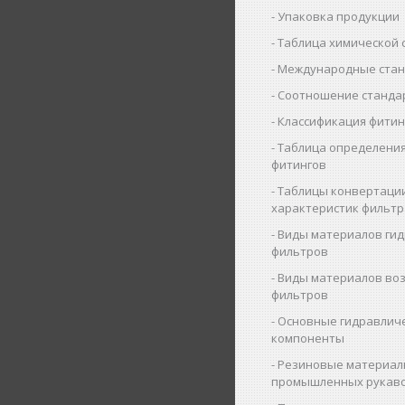
Упаковка продукции
Таблица химической 
Международные ста
Соотношение станда
Классификация фитин
Таблица определения
фитингов
Таблицы конвертаци
характеристик фильт
Виды материалов ги
фильтров
Виды материалов во
фильтров
Основные гидравлич
компоненты
Резиновые материал
промышленных рукав