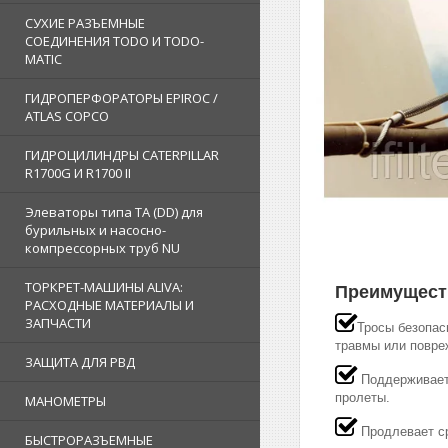
СУХИЕ РАЗЪЕМНЫЕ
СОЕДИНЕНИЯ TODO И TODO-
MATIC
ГИДРОПЕРФОРАТОРЫ EPIROC /
ATLAS COPCO
ГИДРОЦИЛИНДРЫ CATERPILLAR
R1700G И R1700 II
Элеваторы типа TA (DD) для
бурильных и насосно-
компрессорных труб NU
ТОРКРЕТ-МАШИНЫ ALIVA:
Преимущест
РАСХОДНЫЕ МАТЕРИАЛЫ И
ЗАПЧАСТИ
Тросы безопас
травмы или повре
ЗАЩИТА ДЛЯ РВД
Поддерживает 
пролеты.
МАНОМЕТРЫ
Продлевает ср
БЫСТРОРАЗЪЕМНЫЕ