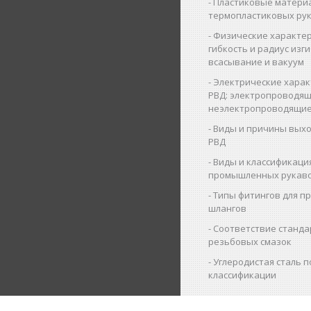
Пластиковые матери
термопластиковых ру
Физические характер
гибкость и радиус изги
всасывание и вакуум
Электрические харак
РВД: электропроводящ
неэлектропроводящие
Виды и причины выхо
РВД
Виды и классификаци
промышленных рукав
Типы фитингов для 
шлангов
Соответствие станда
резьбовых смазок
Углеродистая сталь п
классификации