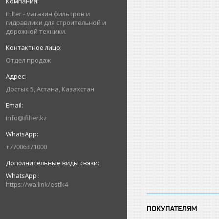
iFilter - магазин фильтров и
гидравлики для строительной и
дорожной техники.
Отдел продаж
Достык 5, Астана, Казахстан
info@ifilter.kz
+77006371000
WhatsApp
https://wa.link/estlk4
ПОКУПАТЕЛЯМ