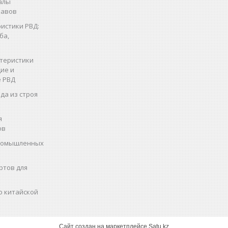
алы
кавов
истики РВД:
ба,
теристики
ие и
 РВД
да из строя
я
ов
промышленных
ртов для
о китайской
Сайт создан на маркетплейсе
Satu.kz