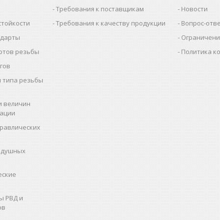
Требования к поставщикам
Новости
стойкости
Требования к качеству продукции
Вопрос-отв
ндарты
Ограничени
ртов резьбы
Политика к
гов
 типа резьбы
и величин
рации
дравлических
здушных
еские
ы РВД и
ов