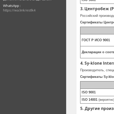
WhatsApp
3. Центробеж (Р
https://wa.link/estlk4
Российский производ
Сертификаты Центро
ГОСТ Р ИСО 9001
Декларации о соот
4. Sy-klone Inte
Производитель, спец
Сертификаты Sy-klo
ISO 9001
ISO 14001
(вероятно
5. Другие прои