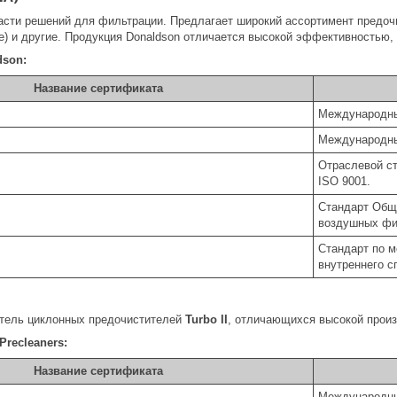
асти решений для фильтрации. Предлагает широкий ассортимент предо
) и другие. Продукция Donaldson отличается высокой эффективностью,
dson:
Название сертификата
Международны
Международны
Отраслевой с
ISO 9001.
Стандарт Общ
воздушных фи
Стандарт по м
внутреннего с
тель циклонных предочистителей
Turbo II
, отличающихся высокой произ
recleaners:
Название сертификата
Международны