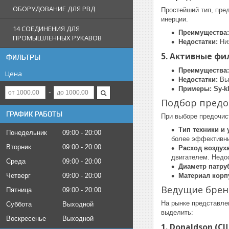
ОБОРУДОВАНИЕ ДЛЯ РВД
Простейший тип, пре
инерции.
14 СОЕДИНЕНИЯ ДЛЯ
Преимущества:
ПРОМЫШЛЕННЫХ РУКАВОВ
Недостатки:
Низ
5. Активные фи
ФИЛЬТРЫ
Преимущества:
Цена
Недостатки:
Выс
Примеры:
Sy-k
Подбор предо
ГРАФИК РАБОТЫ
При выборе предочис
Тип техники и 
Понедельник
09:00
20:00
более эффективны
Вторник
09:00
20:00
Расход воздуха
двигателем. Недо
Среда
09:00
20:00
Диаметр патру
Четверг
09:00
20:00
Материал корп
Ведущие брен
Пятница
09:00
20:00
На рынке представле
Суббота
Выходной
выделить:
Воскресенье
Выходной
1. Donaldson (С