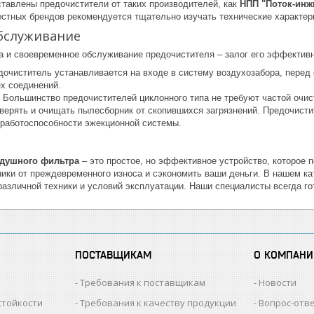
ставлены предочистители от таких производителей, как
НПП "Поток-инжи
естных брендов рекомендуется тщательно изучать технические характер
обслуживание
а и своевременное обслуживание предочистителя – залог его эффективн
очиститель устанавливается на входе в систему воздухозабора, пере
ех соединений.
Большинство предочистителей циклонного типа не требуют частой очис
оверять и очищать пылесборник от скопившихся загрязнений. Предочист
 работоспособности эжекционной системы.
здушного фильтра
– это простое, но эффективное устройство, которое 
ники от преждевременного износа и сэкономить ваши деньги. В нашем к
различной техники и условий эксплуатации. Наши специалисты всегда г
ПОСТАВЩИКАМ
О КОМПАНИ
Требования к поставщикам
Новости
стойкости
Требования к качеству продукции
Вопрос-отв