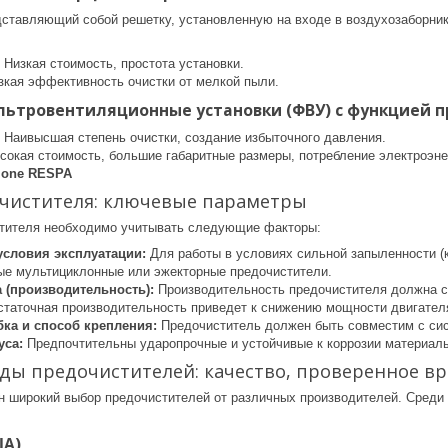
дставляющий собой решетку, установленную на входе в воздухозаборник.
Низкая стоимость, простота установки.
кая эффективность очистки от мелкой пыли.
льтровентиляционные установки (ФВУ) с функцией 
Наивысшая степень очистки, создание избыточного давления.
окая стоимость, большие габаритные размеры, потребление электроэне
lone RESPA
чистителя: ключевые параметры
тителя необходимо учитывать следующие факторы:
условия эксплуатации:
Для работы в условиях сильной запыленности 
е мультициклонные или эжекторные предочистители.
 (производительность):
Производительность предочистителя должна с
статочная производительность приведет к снижению мощности двигателя
бка и способ крепления:
Предочиститель должен быть совместим с сис
уса:
Предпочтительны ударопрочные и устойчивые к коррозии материалы,
ды предочистителей: качество, проверенное в
н широкий выбор предочистителей от различных производителей. Среди
ША)