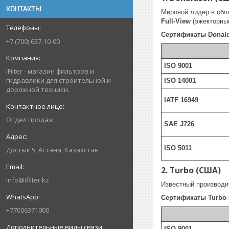
КОНТАКТЫ
Мировой лидер в обл
Full-View
(эжекторные
Сертификаты Donal
+7 (700) 637-10-00
ISO 9001
iFilter - магазин фильтров и
гидравлики для строительной и
ISO 14001
дорожной техники.
IATF 16949
Отдел продаж
SAE J726
ISO 5011
Достык 5, Астана, Казахстан
2. Turbo (США)
info@ifilter.kz
Известный производи
Сертификаты Turbo P
+77006371000
ISO 9001