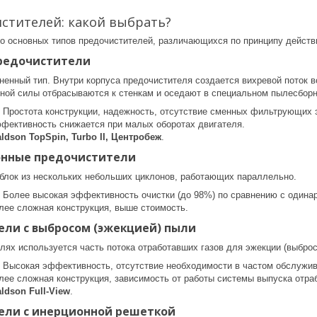
стителей: какой выбрать?
о основных типов предочистителей, различающихся по принципу действ
предочистители
енный тип. Внутри корпуса предочистителя создается вихревой поток в
ной силы отбрасываются к стенкам и оседают в специальном пылесборн
Простота конструкции, надежность, отсутствие сменных фильтрующих 
ективность снижается при малых оборотах двигателя.
ldson TopSpin, Turbo II, Центробеж
.
онные предочистители
блок из нескольких небольших циклонов, работающих параллельно.
Более высокая эффективность очистки (до 98%) по сравнению с одина
ее сложная конструкция, выше стоимость.
ели с выбросом (эжекцией) пыли
лях используется часть потока отработавших газов для эжекции (выбро
Высокая эффективность, отсутствие необходимости в частом обслужив
ее сложная конструкция, зависимость от работы системы выпуска отраб
ldson Full-View
.
тели с инерционной решеткой