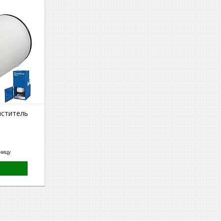
иститель
ницу