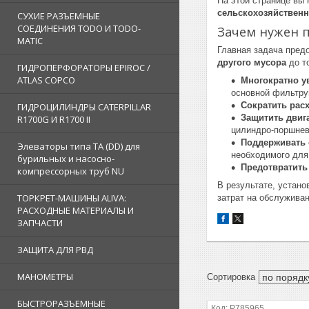
На этой странице вы
сельскохозяйственн
СУХИЕ РАЗЪЕМНЫЕ
СОЕДИНЕНИЯ TODO И TODO-
Зачем нужен 
MATIC
Главная задача пред
другого мусора
до то
ГИДРОПЕРФОРАТОРЫ EPIROC /
ATLAS COPCO
Многократно у
основной фильтр
Сократить рас
ГИДРОЦИЛИНДРЫ CATERPILLAR
Защитить двига
R1700G И R1700 II
цилиндро-поршнев
Поддерживать 
Элеваторы типа TA (DD) для
необходимого для
бурильных и насосно-
Предотвратить
компрессорных труб NU
В результате, устано
ТОРКРЕТ-МАШИНЫ ALIVA:
затрат на обслуживан
РАСХОДНЫЕ МАТЕРИАЛЫ И
ЗАПЧАСТИ
ЗАЩИТА ДЛЯ РВД
МАНОМЕТРЫ
БЫСТРОРАЗЪЕМНЫЕ
P785965