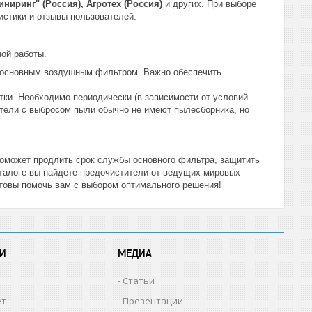
ниринг" (Россия), Агротех (Россия)
и других. При выборе
истики и отзывы пользователей.
ой работы.
д основным воздушным фильтром. Важно обеспечить
тки. Необходимо периодически (в зависимости от условий
ители с выбросом пыли обычно не имеют пылесборника, но
поможет продлить срок службы основного фильтра, защитить
аталоге вы найдете предочистители от ведущих мировых
отовы помочь вам с выбором оптимального решения!
И
МЕДИА
Статьи
ет
Презентации