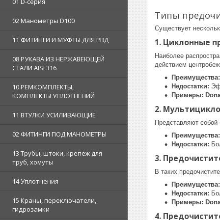
01 D-серия
Типы предочи
02 Манометры D100
Существует нескольк
11 ФИТИНГИ И МУФТЫ ДЛЯ РВД
1. Циклонные 
Наиболее распростран
08 РУКАВА ИЗ НЕРЖАВЕЮЩЕЙ
действием центробеж
СТАЛИ AISI 316
Преимущества:
10 РЕМКОМПЛЕКТЫ,
Недостатки:
Эфф
КОМПЛЕКТЫ УПЛОТНЕНИЙ
Примеры:
Dona
2. Мультицикл
11 ВТУЛКИ УСИЛИВАЮЩИЕ
Представляют собой 
02 ФИТИНГИ ПОД МАНОМЕТРЫ
Преимущества:
Недостатки:
Бол
13 Трубы, штоки, крепеж для
3. Предочистит
труб, хомуты
В таких предочистите
14 Уплотнения
Преимущества:
Недостатки:
Бол
15 Краны, переключатели,
Примеры:
Dona
гидрозамки
4. Предочисти