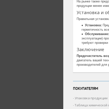
На рынке также пред
продукции менее изв
Установка и 
Правильная установк
Установка:
Пред
герметичность вс
Обслуживание:
эксплуатации) пр
требуют проверки
Заключение
Предочиститель во
двигатель вашей тех
производителей для 
ПОКУПАТЕЛЯМ
Упаковка продукции
Таблица химической 