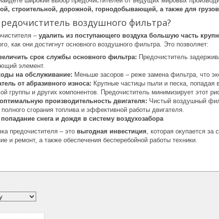
 найдете широкий выбор предочистителей от ведущих мировых производ
ой, строительной, дорожной, горнодобывающей, а также для груз
предочиститель воздушного фильтра?
очистителя –
удалить из поступающего воздуха большую часть крупны
го, как они достигнут основного воздушного фильтра. Это позволяет:
величить срок службы основного фильтра:
Предочиститель задерживае
ующий элемент.
ходы на обслуживание:
Меньше засоров – реже замена фильтра, что эк
тель от абразивного износа:
Крупные частицы пыли и песка, попадая в
ой группы и других компонентов. Предочиститель минимизирует этот рис
оптимальную производительность двигателя:
Чистый воздушный филь
 полного сгорания топлива и эффективной работы двигателя.
 попадание снега и дождя в систему воздухозабора
вка предочистителя – это
выгодная инвестиция
, которая окупается за
ие и ремонт, а также обеспечения бесперебойной работы техники.