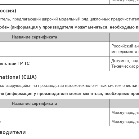
оссия)
итель, предлагающий широкий модельный ряд циклонных предочистител
беж (информация у производителя может меняться, необходимо п
Название сертификата
Российский ан
менеджмента к
Документ, по
ветствии ТР ТС
Технических р
rnational (США)
иализирующийся на производстве высокотехнологичных систем очистки 
ne (информация у производителя может меняться, необходимо пров
Название сертификата
Международны
)
Международны
зводители