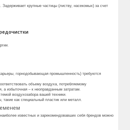
 Задерживает крупные частицы (листву, насекомых) за счет
предочистки
ргии.
(карьеры, горнодобывающая промышленность) требуются
оответствовать объему воздуха, потребляемому
, а избыточная – к неоправданным затратам.
темой воздухозабора вашей техники.
 такие как специальный пластик или металл.
ременем
 наиболее известных и зарекомендовавших себя брендов можно