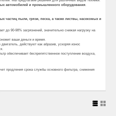
ителей. Мы предлагаем решения для различных видов техники:
овых автомобилей и промышленного оборудования
.
х частиц пыли, грязи, песка, а также листвы, насекомых и
т до 90-98% загрязнений, значительно снижая нагрузку на
ономит ваши деньги и время.
 двигатель, действуют как абразив, ускоряя износ
к.
тр обеспечивает беспрепятственное поступление воздуха,
 счет продления срока службы основного фильтра, снижения