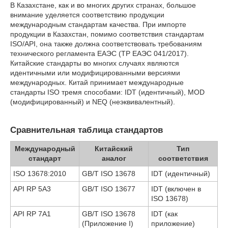
В Казахстане, как и во многих других странах, большое
внимание уделяется соответствию продукции
международным стандартам качества. При импорте
продукции в Казахстан, помимо соответствия стандартам
ISO/API, она также должна соответствовать требованиям
технического регламента ЕАЭС (ТР ЕАЭС 041/2017).
Китайские стандарты во многих случаях являются
идентичными или модифицированными версиями
международных. Китай принимает международные
стандарты ISO тремя способами: IDT (идентичный), MOD
(модифицированный) и NEQ (неэквивалентный).
Сравнительная таблица стандартов
Международный
Китайский
Тип
стандарт
аналог
соответствия
ISO 13678:2010
GB/T ISO 13678
IDT (идентичный)
API RP 5A3
GB/T ISO 13677
IDT (включен в
ISO 13678)
API RP 7A1
GB/T ISO 13678
IDT (как
(Приложение I)
приложение)