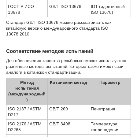
ГОСТ Р ИСО
GB/T ISO 13678
IDT (идентичный
13678
ISO 13678)
Стандарт GB/T ISO 13678 можно рассматривать как
китайскую версию международного стандарта ISO
13678:2010.
Соответствие методов испытаний
Для обеспечения качества резьбовых смазок используются
различные методы испытаний, которые также имеют свои
аналоги в китайской стандартизации.
Метод
Китайский метод
Параметр
испытания
(международный
)
ISO 2137 / ASTM
GB/T 269
Пенетрация
D217
ISO 2176 / ASTM
GB/T 3498
Температура
D2265
каплепадения