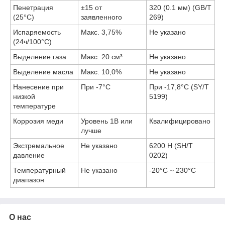
Пенетрация
±15 от
320 (0.1 мм) (GB/T
(25°C)
заявленного
269)
Испаряемость
Макс. 3,75%
Не указано
(24ч/100°C)
Выделение газа
Макс. 20 см³
Не указано
Выделение масла
Макс. 10,0%
Не указано
Нанесение при
При -7°C
При -17,8°C (SY/T
низкой
5199)
температуре
Коррозия меди
Уровень 1B или
Квалифицировано
лучше
Экстремальное
Не указано
6200 Н (SH/T
давление
0202)
Температурный
Не указано
-20°C ~ 230°C
диапазон
О нас