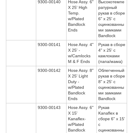
9300-00140
Hose Assy. 6"
Высокотемпе
X 25' High
ратурный
Temp.
рукав в сборе
w/Plated
6" x 25' с
Bandlock
оцинкованны
Ends
ми замками
Bandlock
9300-00141
Hose Assy. 4"
Рукав в сборе
X 25' -
4" x 25' с
w/Camlocks
камлоками
M & F Ends
(папа/мама)
9300-00142
Hose Assy. 8"
Облегченный
X 25' Light
рукав в сборе
Duty -
8" x 25' с
w/Plated
оцинкованны
Bandlock
ми замками
Ends
Bandlock
9300-00143
Hose Assy. 6"
Рукав
X 15'
Kanaflex в
Kanaflex-
сборе 6" x 15'
w/Plated
с
Bandlock
оцинкованны