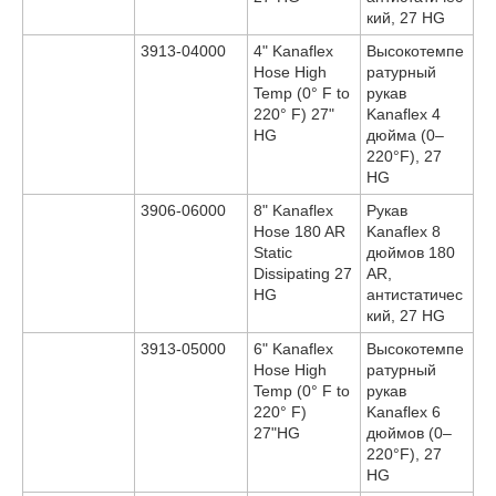
кий, 27 HG
3913-04000
4" Kanaflex
Высокотемпе
Hose High
ратурный
Temp (0° F to
рукав
220° F) 27"
Kanaflex 4
HG
дюйма (0–
220°F), 27
HG
3906-06000
8" Kanaflex
Рукав
Hose 180 AR
Kanaflex 8
Static
дюймов 180
Dissipating 27
AR,
HG
антистатичес
кий, 27 HG
3913-05000
6" Kanaflex
Высокотемпе
Hose High
ратурный
Temp (0° F to
рукав
220° F)
Kanaflex 6
27"HG
дюймов (0–
220°F), 27
HG