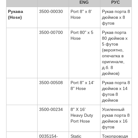
ENG
РУС
Рукава
3500-00030
Port 8" x 8'
Рукав порта 8
(Hose)
Hose
дюймов x 8
футов
3500-00700
Port 80" x 5
Рукав порта
Hose
80 дюймов x
5 футов
(вероятно,
опечатка в
оригинале,
д.б. 8
дюймов)
3500-00508
Port 8" x 14'
Рукав порта 8
8" Hose
дюймов x 14
футов 8
дюймов
3500-00234
8" X 16'
Усиленный
Heavy Duty
рукав порта 8
Port Hose
дюймов x 16
футов
0035154-
Static
Токопроводя