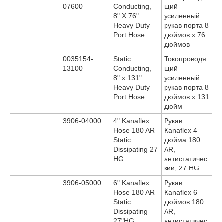
07600
Conducting,
щий
8" X 76"
усиленный
Heavy Duty
рукав порта 8
Port Hose
дюймов x 76
дюймов
0035154-
Static
Токопроводя
13100
Conducting,
щий
8" x 131"
усиленный
Heavy Duty
рукав порта 8
Port Hose
дюймов x 131
дюйм
3906-04000
4" Kanaflex
Рукав
Hose 180 AR
Kanaflex 4
Static
дюйма 180
Dissipating 27
AR,
HG
антистатичес
кий, 27 HG
3906-05000
6" Kanaflex
Рукав
Hose 180 AR
Kanaflex 6
Static
дюймов 180
Dissipating
AR,
27"HG
антистатичес