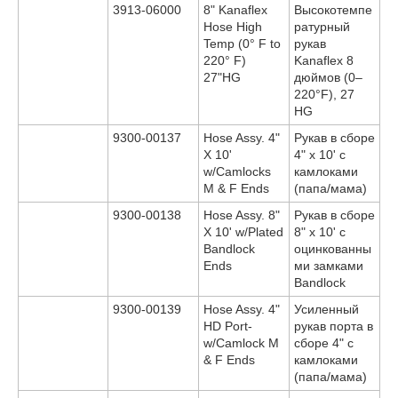
3913-06000
8" Kanaflex
Высокотемпе
Hose High
ратурный
Temp (0° F to
рукав
220° F)
Kanaflex 8
27"HG
дюймов (0–
220°F), 27
HG
9300-00137
Hose Assy. 4"
Рукав в сборе
X 10'
4" x 10' с
w/Camlocks
камлоками
M & F Ends
(папа/мама)
9300-00138
Hose Assy. 8"
Рукав в сборе
X 10' w/Plated
8" x 10' с
Bandlock
оцинкованны
Ends
ми замками
Bandlock
9300-00139
Hose Assy. 4"
Усиленный
HD Port-
рукав порта в
w/Camlock M
сборе 4" с
& F Ends
камлоками
(папа/мама)