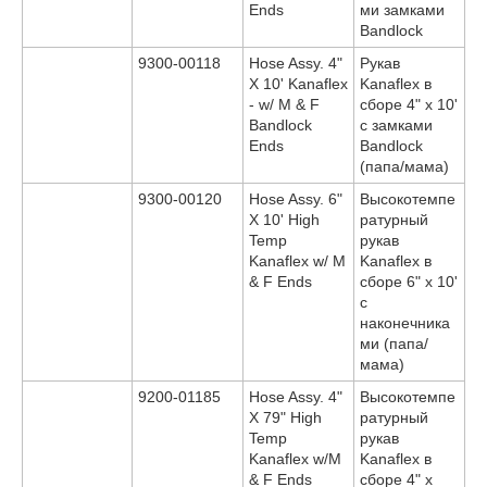
Ends
ми замками
Bandlock
9300-00118
Hose Assy. 4"
Рукав
X 10' Kanaflex
Kanaflex в
- w/ M & F
сборе 4" x 10'
Bandlock
с замками
Ends
Bandlock
(папа/мама)
9300-00120
Hose Assy. 6"
Высокотемпе
X 10' High
ратурный
Temp
рукав
Kanaflex w/ M
Kanaflex в
& F Ends
сборе 6" x 10'
с
наконечника
ми (папа/
мама)
9200-01185
Hose Assy. 4"
Высокотемпе
X 79" High
ратурный
Temp
рукав
Kanaflex w/M
Kanaflex в
& F Ends
сборе 4" x