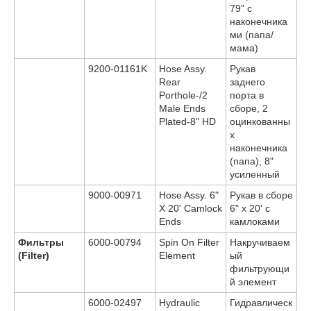
79" с
наконечника
ми (папа/
мама)
9200-01161K
Hose Assy.
Рукав
Rear
заднего
Porthole-/2
порта в
Male Ends
сборе, 2
Plated-8" HD
оцинкованны
х
наконечника
(папа), 8"
усиленный
9000-00971
Hose Assy. 6"
Рукав в сборе
X 20' Camlock
6" x 20' с
Ends
камлоками
Фильтры
6000-00794
Spin On Filter
Накручиваем
(Filter)
Element
ый
фильтрующи
й элемент
6000-02497
Hydraulic
Гидравлическ