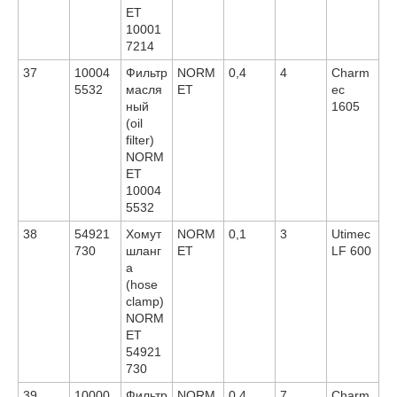
ET
10001
7214
37
10004
Фильтр
NORM
0,4
4
Charm
5532
масля
ET
ec
ный
1605
(oil
filter)
NORM
ET
10004
5532
38
54921
Хомут
NORM
0,1
3
Utimec
730
шланг
ET
LF 600
а
(hose
clamp)
NORM
ET
54921
730
39
10000
Фильтр
NORM
0,4
7
Charm