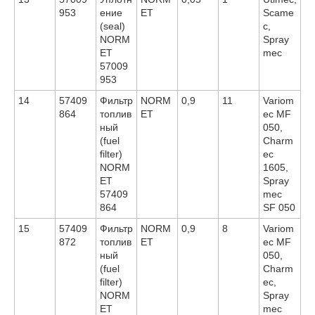
953
ение
ET
Scame
(seal)
c,
NORM
Spray
ET
mec
57009
953
14
57409
Фильтр
NORM
0,9
11
Variom
864
топлив
ET
ec MF
ный
050,
(fuel
Charm
filter)
ec
NORM
1605,
ET
Spray
57409
mec
864
SF 050
15
57409
Фильтр
NORM
0,9
8
Variom
872
топлив
ET
ec MF
ный
050,
(fuel
Charm
filter)
ec,
NORM
Spray
ET
mec