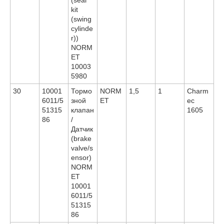
kit
(swing
cylinde
r))
NORM
ET
10003
5980
30
10001
Тормо
NORM
1,5
1
Charm
6011/5
зной
ET
ec
51315
клапан
1605
86
/
Датчик
(brake
valve/s
ensor)
NORM
ET
10001
6011/5
51315
86