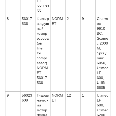
ET
551189
55
8
56017
Фильтр
NORM
2
9
Charm
536
воздуш
ET
ec
ный
9910
компр
BC,
ессора
Scame
(air
c 2000
filter
M,
for
Spray
compr
mec
essor)
6050,
NORM
Utimec
ET
LF
56017
600,
536
Utilift
6605
9
56023
Гидрав
NORM
12
1
Utimec
609
лическ
ET
LF
ий
600,
мотор
Utimec
(hydra
6200