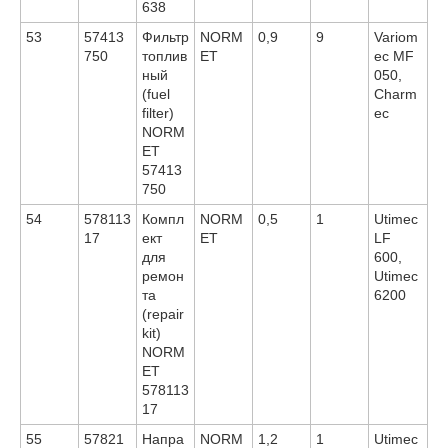
638
53
57413
Фильтр
NORM
0,9
9
Variom
750
топлив
ET
ec MF
ный
050,
(fuel
Charm
filter)
ec
NORM
ET
57413
750
54
578113
Компл
NORM
0,5
1
Utimec
17
ект
ET
LF
для
600,
ремон
Utimec
та
6200
(repair
kit)
NORM
ET
578113
17
55
57821
Напра
NORM
1,2
1
Utimec