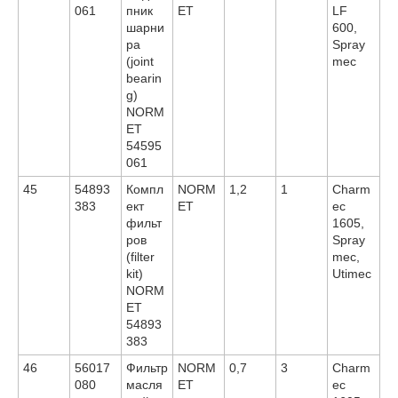
061
пник
ET
LF
шарни
600,
ра
Spray
(joint
mec
bearin
g)
NORM
ET
54595
061
45
54893
Компл
NORM
1,2
1
Charm
383
ект
ET
ec
фильт
1605,
ров
Spray
(filter
mec,
kit)
Utimec
NORM
ET
54893
383
46
56017
Фильтр
NORM
0,7
3
Charm
080
масля
ET
ec