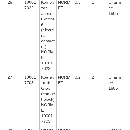
26
10001
Контак
NORM
0,3
1
Charm
7322
тор
ET
ec
электр
1605
ически
й
(electri
cal
contact
or)
NORM
ET
10001
7322
27
10001
Контак
NORM
0,2
2
Charm
7703
тный
ET
ec
блок
1605
(contac
t block)
NORM
ET
10001
7703
28
10001
Предо
NORM
1,2
1
Scame