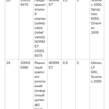
9375
хранит
ET
c 2000,
ельны
Spray
й
mec
клапан
6050,
(safety
Charm
valve
ec
(relief
1605
valve))
NORM
ET
10001
9375
29
10003
Ремон
NORM
0,8
2
Utimec
5980
тный
ET
LF
компл
600,
ект
Scame
уплотн
c 2000
ений
(повор
отный
цилин
др)
(seal