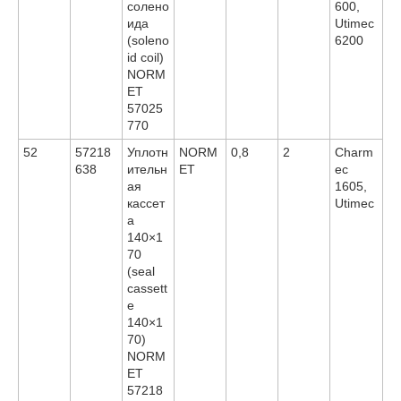
солено
600,
ида
Utimec
(soleno
6200
id coil)
NORM
ET
57025
770
52
57218
Уплотн
NORM
0,8
2
Charm
638
ительн
ET
ec
ая
1605,
кассет
Utimec
а
140×1
70
(seal
cassett
e
140×1
70)
NORM
ET
57218