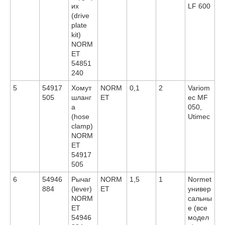
их
LF 600
(drive
plate
kit)
NORM
ET
54851
240
5
54917
Хомут
NORM
0,1
2
Variom
505
шланг
ET
ec MF
а
050,
(hose
Utimec
clamp)
NORM
ET
54917
505
6
54946
Рычаг
NORM
1,5
1
Normet
884
(lever)
ET
универ
NORM
сальны
ET
е (все
54946
модел