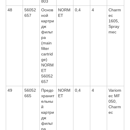
803
48
56052
Основ
NORM
0,4
4
Charm
657
ной
ET
ec
картри
1605,
дж
Spray
фильт
mec
ра
(main
filter
cartrid
ge)
NORM
ET
56052
657
49
56052
Предо
NORM
0,4
4
Variom
665
хранит
ET
ec MF
ельны
050,
й
Charm
картри
ec
дж
фильт
ра