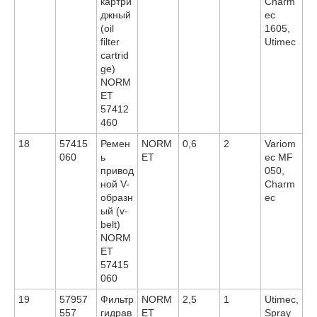
картри
Charm
джный
ec
(oil
1605,
filter
Utimec
cartrid
ge)
NORM
ET
57412
460
18
57415
Ремен
NORM
0,6
2
Variom
060
ь
ET
ec MF
привод
050,
ной V-
Charm
образн
ec
ый (v-
belt)
NORM
ET
57415
060
19
57957
Фильтр
NORM
2,5
1
Utimec,
557
гидрав
ET
Spray