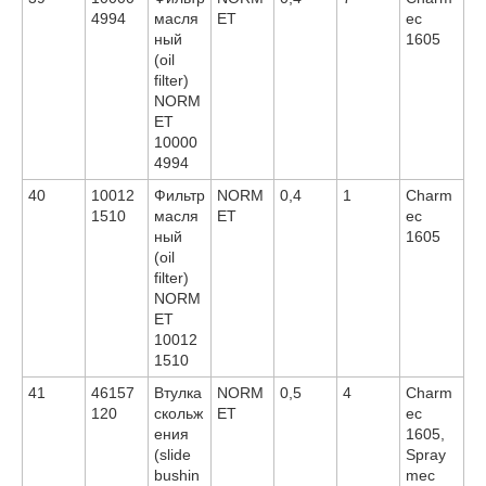
4994
масля
ET
ec
ный
1605
(oil
filter)
NORM
ET
10000
4994
40
10012
Фильтр
NORM
0,4
1
Charm
1510
масля
ET
ec
ный
1605
(oil
filter)
NORM
ET
10012
1510
41
46157
Втулка
NORM
0,5
4
Charm
120
скольж
ET
ec
ения
1605,
(slide
Spray
bushin
mec