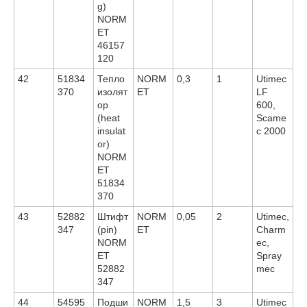
g)
NORM
ET
46157
120
42
51834
Тепло
NORM
0,3
1
Utimec
370
изолят
ET
LF
ор
600,
(heat
Scame
insulat
c 2000
or)
NORM
ET
51834
370
43
52882
Штифт
NORM
0,05
2
Utimec,
347
(pin)
ET
Charm
NORM
ec,
ET
Spray
52882
mec
347
44
54595
Подши
NORM
1,5
3
Utimec