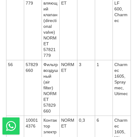
779
вляющ
ET
LF
ий
600,
клапан
Charm
(directi
ec
onal
valve)
NORM
ET
57821
779
56
57829
Фильтр
NORM
3
1
Charm
660
воздуш
ET
ec
ный
1605,
(air
Spray
filter)
mec,
NORM
Utimec
ET
57829
660
57
10001
Контак
NORM
0,3
6
Charm
4376
тор
ET
ec
электр
1605,