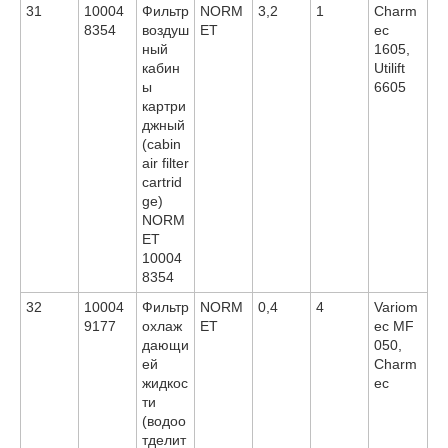
31
10004
Фильтр
NORM
3,2
1
Charm
8354
воздуш
ET
ec
ный
1605,
кабин
Utilift
ы
6605
картри
джный
(cabin
air filter
cartrid
ge)
NORM
ET
10004
8354
32
10004
Фильтр
NORM
0,4
4
Variom
9177
охлаж
ET
ec MF
дающи
050,
ей
Charm
жидкос
ec
ти
(водоо
тделит