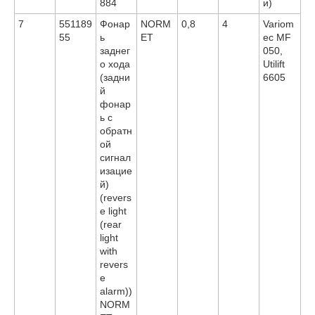
884
и)
7
551189
Фонар
NORM
0,8
4
Variom
55
ь
ET
ec MF
заднег
050,
о хода
Utilift
(задни
6605
й
фонар
ь с
обратн
ой
сигнал
изацие
й)
(revers
e light
(rear
light
with
revers
e
alarm))
NORM