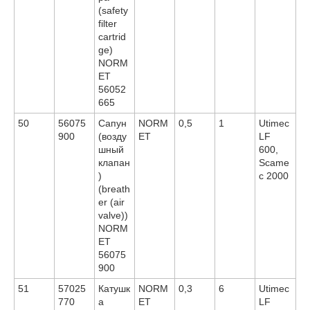
(safety
filter
cartrid
ge)
NORM
ET
56052
665
50
56075
Сапун
NORM
0,5
1
Utimec
900
(возду
ET
LF
шный
600,
клапан
Scame
)
c 2000
(breath
er (air
valve))
NORM
ET
56075
900
51
57025
Катушк
NORM
0,3
6
Utimec
770
а
ET
LF