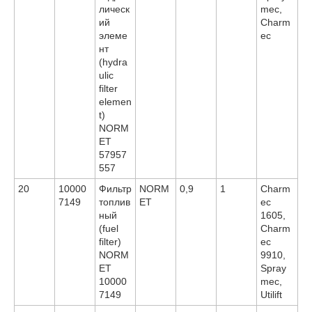
лическ
mec,
ий
Charm
элеме
ec
нт
(hydra
ulic
filter
elemen
t)
NORM
ET
57957
557
20
10000
Фильтр
NORM
0,9
1
Charm
7149
топлив
ET
ec
ный
1605,
(fuel
Charm
filter)
ec
NORM
9910,
ET
Spray
10000
mec,
7149
Utilift