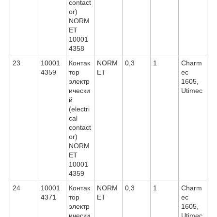
contact
or)
NORM
ET
10001
4358
23
10001
Контак
NORM
0,3
1
Charm
4359
тор
ET
ec
электр
1605,
ически
Utimec
й
(electri
cal
contact
or)
NORM
ET
10001
4359
24
10001
Контак
NORM
0,3
1
Charm
4371
тор
ET
ec
электр
1605,
ически
Utimec