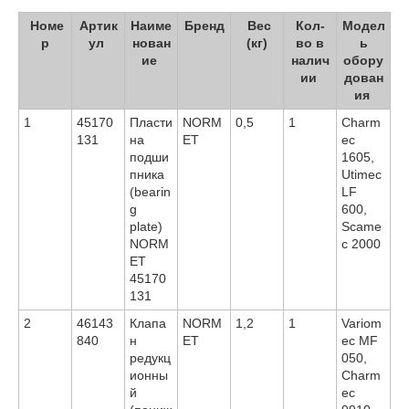
Номе
Артик
Наиме
Бренд
Вес
Кол-
Модел
р
ул
нован
(кг)
во в
ь
ие
налич
обору
ии
дован
ия
1
45170
Пласти
NORM
0,5
1
Charm
131
на
ET
ec
подши
1605,
пника
Utimec
(bearin
LF
g
600,
plate)
Scame
NORM
c 2000
ET
45170
131
2
46143
Клапа
NORM
1,2
1
Variom
840
н
ET
ec MF
редукц
050,
ионны
Charm
й
ec