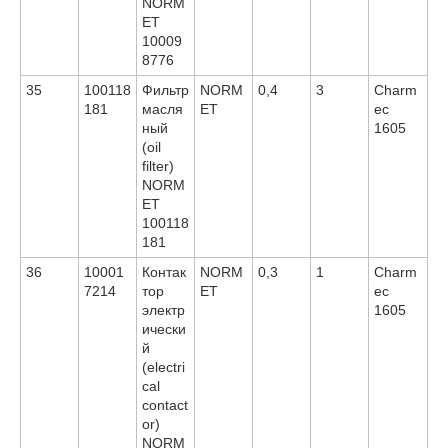
NORM
ET
10009
8776
35
100118
Фильтр
NORM
0,4
3
Charm
181
масля
ET
ec
ный
1605
(oil
filter)
NORM
ET
100118
181
36
10001
Контак
NORM
0,3
1
Charm
7214
тор
ET
ec
электр
1605
ически
й
(electri
cal
contact
or)
NORM