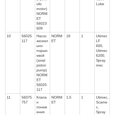
ulic
Lube
motor)
NORM
ET
56023
609
10
56025
Насос
NORM
18
1
Utimec
117
аксиал
ET
LF
ьно-
600,
поршн
Utimec
евой
6200,
(axial
Spray
piston
mec
pump)
NORM
ET
56025
117
11
56075
Клапа
NORM
1,5
1
Utimec,
757
н
ET
Scame
пониж
c,
ения
Spray