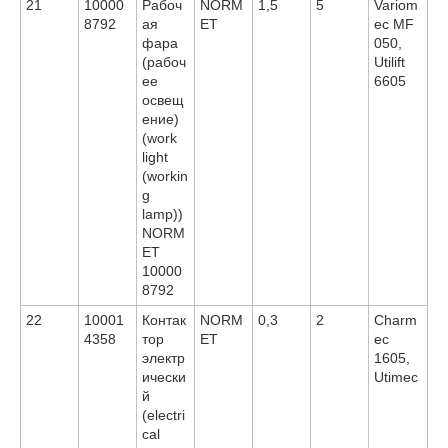
21
10000
Рабоч
NORM
1,5
5
Variom
8792
ая
ET
ec MF
фара
050,
(рабоч
Utilift
ее
6605
освещ
ение)
(work
light
(workin
g
lamp))
NORM
ET
10000
8792
22
10001
Контак
NORM
0,3
2
Charm
4358
тор
ET
ec
электр
1605,
ически
Utimec
й
(electri
cal