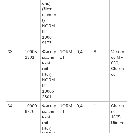
ель)
(filter
elemen
t)
NORM
ET
10004
9177
33
10005
Фильтр
NORM
0,4
8
Variom
2301
масля
ET
ec MF
ный
050,
(oil
Charm
filter)
ec
NORM
ET
10005
2301
34
10009
Фильтр
NORM
0,4
1
Charm
8776
масля
ET
ec
ный
1605,
(oil
Utimec
filter)