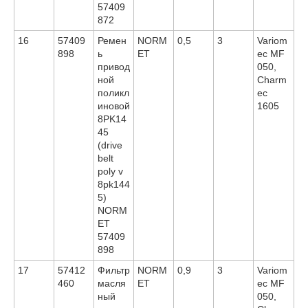
57409
872
16
57409
Ремен
NORM
0,5
3
Variom
898
ь
ET
ec MF
привод
050,
ной
Charm
поликл
ec
иновой
1605
8PK14
45
(drive
belt
poly v
8pk144
5)
NORM
ET
57409
898
17
57412
Фильтр
NORM
0,9
3
Variom
460
масля
ET
ec MF
ный
050,