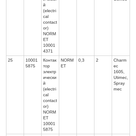
й
(electri
cal
contact
or)
NORM
ET
10001
4371
25
10001
Контак
NORM
0,3
2
Charm
5875
тор
ET
ec
электр
1605,
ически
Utimec,
й
Spray
(electri
mec
cal
contact
or)
NORM
ET
10001
5875