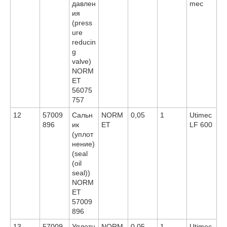
давлен
mec
ия
(press
ure
reducin
g
valve)
NORM
ET
56075
757
12
57009
Сальн
NORM
0,05
1
Utimec
896
ик
ET
LF 600
(уплот
нение)
(seal
(oil
seal))
NORM
ET
57009
896
13
57009
Уплотн
NORM
0,05
1
Utimec,