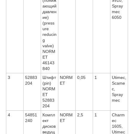
(пониж
9910,
ающий
Spray
давлен
mec
ие)
6050
(press
ure
reducin
g
valve)
NORM
ET
46143
840
3
52883
Штифт
NORM
0,05
1
Utimec,
204
(pin)
ET
Scame
NORM
c,
ET
Spray
52883
mec
204
4
54851
Компл
NORM
2,5
1
Charm
240
ект
ET
ec
дисков
1605,
ведущ
Utimec