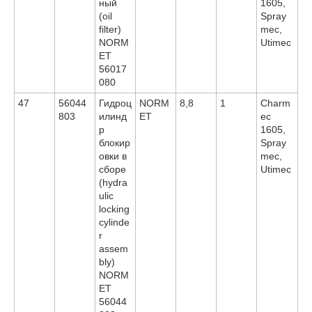
ный
1605,
(oil
Spray
filter)
mec,
NORM
Utimec
ET
56017
080
47
56044
Гидроц
NORM
8,8
1
Charm
803
илинд
ET
ec
р
1605,
блокир
Spray
овки в
mec,
сборе
Utimec
(hydra
ulic
locking
cylinde
r
assem
bly)
NORM
ET
56044