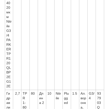
40
20
мк
м
Nitr
ile
G3
/4
PA
RK
ER
TP
R1
20
QL
BP
2E
G1
2E
Ги
2,7
TP
80
Дл
10
Nitr
Plu
1.5
Ал.
G3/
93
др
R
ин
ile
gg
вор
4
79
ав
1-
а 2
ed
онк
03
ли
80
а,
Q