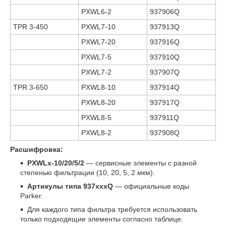
PXWL6-2
937906Q
TPR 3-450
PXWL7-10
937913Q
PXWL7-20
937916Q
PXWL7-5
937910Q
PXWL7-2
937907Q
TPR 3-650
PXWL8-10
937914Q
PXWL8-20
937917Q
PXWL8-5
937911Q
PXWL8-2
937908Q
Расшифровка:
PXWLx-10/20/5/2
— сервисные элементы с разной
степенью фильтрации (10, 20, 5, 2 мкм).
Артикулы типа 937xxxQ
— официальные коды
Parker.
Для каждого типа фильтра требуется использовать
только подходящие элементы согласно таблице.