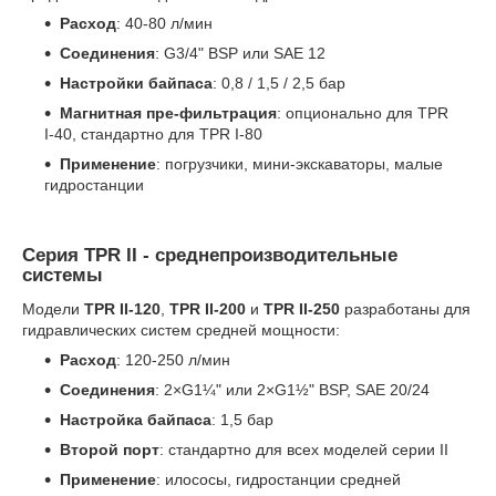
Расход
: 40-80 л/мин
Соединения
: G3/4" BSP или SAE 12
Настройки байпаса
: 0,8 / 1,5 / 2,5 бар
Магнитная пре-фильтрация
: опционально для TPR
I-40, стандартно для TPR I-80
Применение
: погрузчики, мини-экскаваторы, малые
гидростанции
Серия TPR II - среднепроизводительные
системы
Модели
TPR II-120
,
TPR II-200
и
TPR II-250
разработаны для
гидравлических систем средней мощности:
Расход
: 120-250 л/мин
Соединения
: 2×G1¼" или 2×G1½" BSP, SAE 20/24
Настройка байпаса
: 1,5 бар
Второй порт
: стандартно для всех моделей серии II
Применение
: илососы, гидростанции средней