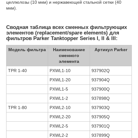
целлюлозы (10 мкм) и нержавеющей стальной сетки (40
мкм).
Сводная таблица всех сменных фильтрующих
элементов (replacement/spare elements) для
фильтров Parker Tanktopper Series I, II & III:
Модель фильтра
Наименование
Артикул Parker
сменного
элемента
TPR 1-40
PXWL1-10
937902Q
PXWL1-20
937904Q
PXWL1-5
937900Q
PXWL1-2
937898Q
TPR 1-80
PXWL2-10
937903Q
PXWL2-20
937905Q
PXWL2-5
937901Q
PXWL2-2
937899Q