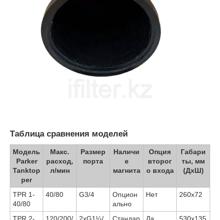
Таблица сравнения моделей
Модель
Макс.
Размер
Наличи
Опция
Габари
Parker
расход,
порта
е
второг
ты, мм
Tanktop
л/мин
магнита
о входа
(ДхШ)
per
TPR 1-
40/80
G3/4
Опцион
Нет
260х72
40/80
ально
TPR 2-
120/200/
2xG1¼/
Стандар
Да
530х135