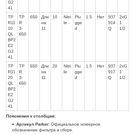
G2
41
TP
TP
650
Дли
10
Nitri
Plu
1.5
Нет
937
2xG
R11
R
на
le
gge
914
1
10
3-
11
d
Q
1/2
QL
650
BP2
E2
G2
41
TP
TP
650
Дли
20
Nitri
Plu
1.5
Нет
937
2xG
R11
R
на
le
gge
917
1
20
3-
11
d
Q
1/2
QL
650
BP2
E2
G2
41
Пояснения к столбцам:
Артикул Parker:
Официальное номерное
обозначение фильтра в сборе.