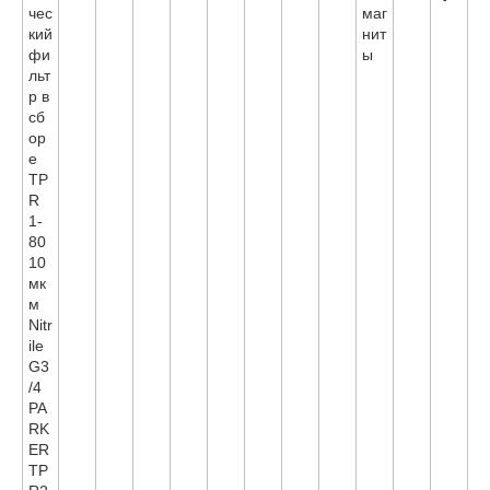
чес
маг
кий
нит
фи
ы
льт
р в
сб
ор
е
TP
R
1-
80
10
мк
м
Nitr
ile
G3
/4
PA
RK
ER
TP