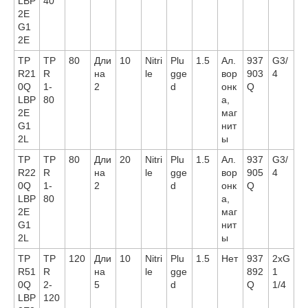
LBP
40
2E
G1
2E
TP
TP
80
Дли
10
Nitri
Plu
1.5
Ал.
937
G3/
R21
R
на
le
gge
вор
903
4
0Q
1-
2
d
онк
Q
LBP
80
а,
2E
маг
G1
нит
2L
ы
TP
TP
80
Дли
20
Nitri
Plu
1.5
Ал.
937
G3/
R22
R
на
le
gge
вор
905
4
0Q
1-
2
d
онк
Q
LBP
80
а,
2E
маг
G1
нит
2L
ы
TP
TP
120
Дли
10
Nitri
Plu
1.5
Нет
937
2xG
R51
R
на
le
gge
892
1
0Q
2-
5
d
Q
1/4
LBP
120