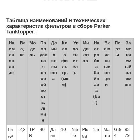
Таблица наименований и технических
характеристик фильтров в сборе Parker
Tanktopper:
На
Ве
Мо
Пр
Дл
Кл
Уп
Ин
На
Вк
По
За
им
с,
де
оп
ин
ас
ло
ди
ст
лю
рт
ме
ен
кг
ль
уск
а
с
тн
кат
ро
че
ы
ня
ов
на
эл
фи
ит
ор
йк
нн
ем
ан
я
ем
ль
ел
а
ые
ый
ие
сп
ент
тр.
ь
ба
оп
эл
ос
а
(мк
йп
ци
ем
об
м)
ас
и
ент
но
а
ст
(ba
ь,
r)
л/
ми
н
Ги
2,2
TP
40
Дл
10
Nitr
Plu
1.5
Ма
G3/
93
др
R
ин
ile
gg
гни
4
79