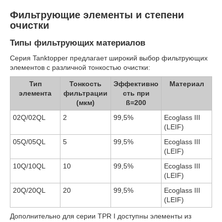
Фильтрующие элементы и степени
очистки
Типы фильтрующих материалов
Серия Tanktopper предлагает широкий выбор фильтрующих
элементов с различной тонкостью очистки:
Тип
Тонкость
Эффективно
Материал
элемента
фильтрации
сть при
(мкм)
ß=200
02Q/02QL
2
99,5%
Ecoglass III
(LEIF)
05Q/05QL
5
99,5%
Ecoglass III
(LEIF)
10Q/10QL
10
99,5%
Ecoglass III
(LEIF)
20Q/20QL
20
99,5%
Ecoglass III
(LEIF)
Дополнительно для серии TPR I доступны элементы из