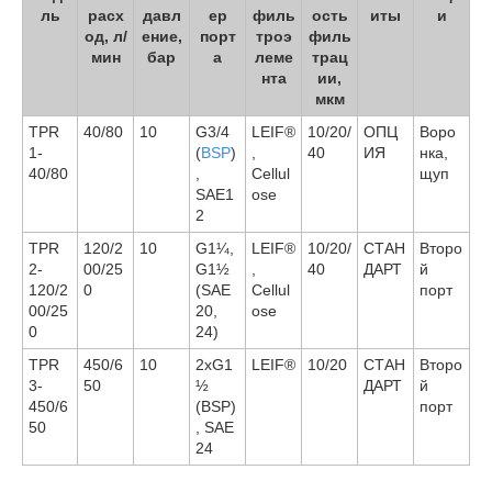
ль
расх
давл
ер
филь
ость
иты
и
од, л/
ение,
порт
троэ
филь
мин
бар
а
леме
трац
нта
ии,
мкм
TPR
40/80
10
G3/4
LEIF®
10/20/
ОПЦ
Воро
1-
(
BSP
)
,
40
ИЯ
нка,
40/80
,
Cellul
щуп
SAE1
ose
2
TPR
120/2
10
G1¼,
LEIF®
10/20/
СТАН
Второ
2-
00/25
G1½
,
40
ДАРТ
й
120/2
0
(SAE
Cellul
порт
00/25
20,
ose
0
24)
TPR
450/6
10
2xG1
LEIF®
10/20
СТАН
Второ
3-
50
½
ДАРТ
й
450/6
(BSP)
порт
50
, SAE
24