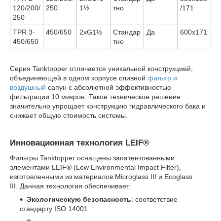
120/200/
250
1½
тно
/171
250
TPR 3-
450/650
2xG1½
Стандар
Да
600х171
450/650
тно
Серия Tanktopper отличается уникальной конструкцией,
объединяющей в одном корпусе сливной
фильтр и
воздушный
сапун с абсолютной эффективностью
фильтрации 10 микрон. Такое техническое решение
значительно упрощает конструкцию гидравлического бака и
снижает общую стоимость системы.
Инновационная технология LEIF®
Фильтры Tanktopper оснащены запатентованными
элементами LEIF® (Low Environmental Impact Filter),
изготовленными из материалов Microglass III и Ecoglass
III. Данная технология обеспечивает:
Экологическую безопасность
: соответствие
стандарту ISO 14001