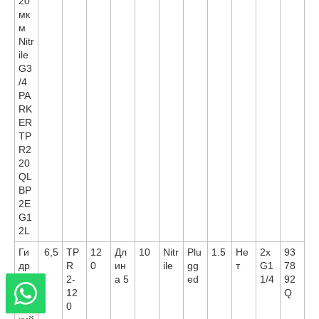
20
мк
м
Nitr
ile
G3
/4
PA
RK
ER
TP
R2
20
QL
BP
2E
G1
2L
Ги
6,5
TP
12
Дл
10
Nitr
Plu
1.5
Не
2x
93
др
R
0
ин
ile
gg
т
G1
78
ав
2-
а 5
ed
1/4
92
ли
12
Q
чес
0