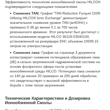
Эффективность технологии ионообменной смолы HILCO®
подтверждается следующими показателями:
Снижение TAN:
График "TAN Reduction Fyrquel 220N
Utilizing HILCO® Ionic Exchange" демонстрирует
значительное снижение уровня TAN (мгКОН/г) с
примерно 0.38 до менее 0.1 за 700 часов
резонансного времени. Этот результат был достигнут с
использованием модели HILCO 36118-53040100,
установленной на резервуаре EHC объемом 10599.15
литров на электростанции.
Снижение лака:
График на странице 3 документа
иллюстрирует снижение потенциала образования лака
(dE) в сильно загрязненной гидравлической системе на
основе фосфатного эфира после установки
ионообменной среды HILCO. Потенциал лака снизился
со 140 до менее 20 примерно за 200 дней обработки,
что свидетельствует о высокой эффективности в
борьбе с этим типом загрязнения.
Технические Характеристики и Дозировка
Ионообменной Смолы