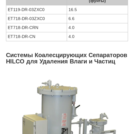
(фунты)
ET119-DR-03ZXC0
16.5
ET718-DR-03ZXC0
6.6
ET718-DR-CRN
4.0
ET718-DR-CN
4.0
Системы Коалесцирующих Сепараторов
HILCO для Удаления Влаги и Частиц