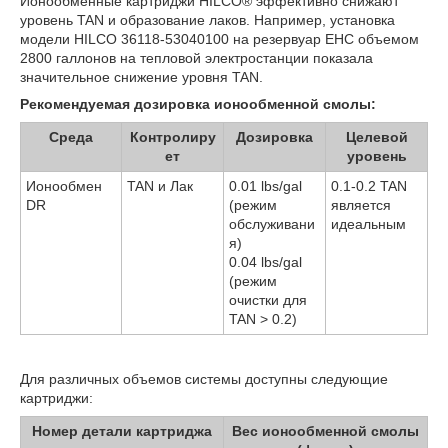
Ионообменные картриджи HILCO® эффективно снижают
уровень TAN и образование лаков. Например, установка
модели HILCO 36118-53040100 на резервуар EHC объемом
2800 галлонов на тепловой электростанции показала
значительное снижение уровня TAN.
Рекомендуемая дозировка ионообменной смолы:
Среда
Контролиру
Дозировка
Целевой
ет
уровень
Ионообмен
TAN и Лак
0.01 lbs/gal
0.1-0.2 TAN
DR
(режим
является
обслуживани
идеальным
я)
0.04 lbs/gal
(режим
очистки для
TAN > 0.2)
Для различных объемов системы доступны следующие
картриджи:
Номер детали картриджа
Вес ионообменной смолы