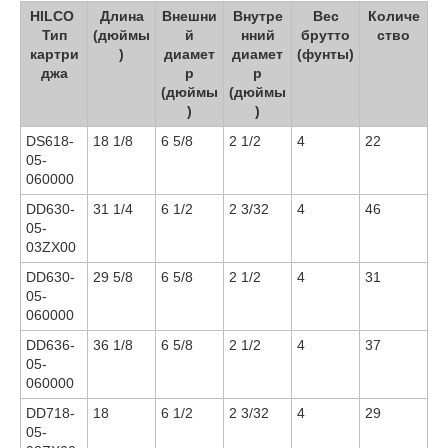
HILCO
Длина
Внешни
Внутре
Вес
Количе
Тип
(дюймы
й
нний
брутто
ство
картри
)
диамет
диамет
(фунты)
джа
р
р
(дюймы
(дюймы
)
)
DS618-
18 1/8
6 5/8
2 1/2
4
22
05-
060000
DD630-
31 1/4
6 1/2
2 3/32
4
46
05-
03ZX00
DD630-
29 5/8
6 5/8
2 1/2
4
31
05-
060000
DD636-
36 1/8
6 5/8
2 1/2
4
37
05-
060000
DD718-
18
6 1/2
2 3/32
4
29
05-