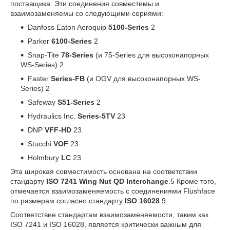
поставщика. Эти соединения совместимы и
взаимозаменяемы со следующими сериями:
Danfoss Eaton Aeroquip
5100-Series
2
Parker
6100-Series
2
Snap-Tite
78-Series
(и 75-Series для высоконапорных
WS-Series)
2
Faster
Series-FB
(и OGV для высоконапорных WS-
Series)
2
Safeway
S51-Series
2
Hydraulics Inc.
Series-5TV
23
DNP
VFF-HD
23
Stucchi
VOF
23
Holmbury
LC
23
Эта широкая совместимость основана на соответствии
стандарту
ISO 7241 Wing Nut QD Interchange
.
5
Кроме того,
отмечается взаимозаменяемость с соединениями Flushface
по размерам согласно стандарту
ISO 16028
.
9
Соответствие стандартам взаимозаменяемости, таким как
ISO 7241 и ISO 16028, является критически важным для