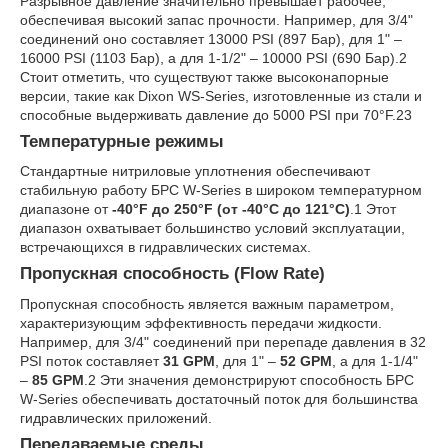
Разрывное давление значительно превышает рабочее,
обеспечивая высокий запас прочности. Например, для 3/4"
соединений оно составляет 13000 PSI (897 Бар), для 1" –
16000 PSI (1103 Бар), а для 1-1/2" – 10000 PSI (690 Бар).
2
Стоит отметить, что существуют также высоконапорные
версии, такие как Dixon WS-Series, изготовленные из стали и
способные выдерживать давление до 5000 PSI при 70°F.
23
Температурные режимы
Стандартные нитриловые уплотнения обеспечивают
стабильную работу БРС W-Series в широком температурном
диапазоне от
-40°F до 250°F (от -40°C до 121°C)
.
1
Этот
диапазон охватывает большинство условий эксплуатации,
встречающихся в гидравлических системах.
Пропускная способность (Flow Rate)
Пропускная способность является важным параметром,
характеризующим эффективность передачи жидкости.
Например, для 3/4" соединений при перепаде давления в 32
PSI поток составляет
31 GPM
, для 1" –
52 GPM
, а для 1-1/4"
–
85 GPM
.
2
Эти значения демонстрируют способность БРС
W-Series обеспечивать достаточный поток для большинства
гидравлических приложений.
Передаваемые среды