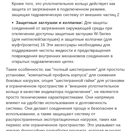
Кроме того, это уплотнительное кольцо действует как
защита от загрязнения в подключенном режиме,
защищая гидравлическую систему от внешних частиц.
2
Защитные заглушки и колпачки:
Для защиты
соединений от загрязнения окружающей среды при
отключении доступны защитные заглушки W-Series
(для ниппелей/заглушек) и защитные колпачки (для
муфт/розеток).
16
Эти аксессуары необходимы для
поддержания чистоты жидкости и предотвращения
повреждения внутренних механизмов соединения в
открытых гидравлических цепях.
Такие особенности, как "полный шестигранник" для простоты
установки, "компактный профиль корпуса" для снижения
боковых нагрузок, опция "шестигранной гайки" для установки
в ограниченном пространстве и "внешнее уплотнительное
кольцо в качестве индикатора подключения", не являются
просто техническими характеристиками. Они напрямую
влияют на удобство использования и долговечность
системы. Они делают соединения проще и безопаснее в
использовании, а также защищают систему от
распространенных эксплуатационных нагрузок, таких как
перекос или ограниченное пространство. Это указывает на
зрелую философию разработки продукта, которая выходит