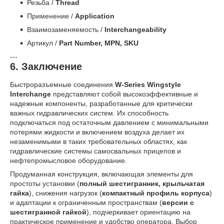
Резьба /
Thread
Применение /
Application
Взаимозаменяемость /
Interchangeability
Артикул /
Part Number, MPN, SKU
---
6. Заключение
Быстроразъемные соединения
W-Series Wingstyle
Interchange
представляют собой высокоэффективные и
надежные компоненты, разработанные для критически
важных гидравлических систем. Их способность
подключаться под остаточным давлением с минимальными
потерями жидкости и включением воздуха делает их
незаменимыми в таких требовательных областях, как
гидравлические системы самосвальных прицепов и
нефтепромысловое оборудование.
Продуманная конструкция, включающая элементы для
простоты установки (
полный шестигранник, крыльчатая
гайка
), снижения нагрузок (
компактный профиль корпуса
)
и адаптации к ограниченным пространствам (
версии с
шестигранной гайкой
), подчеркивает ориентацию на
практическое применение и удобство оператора. Выбор