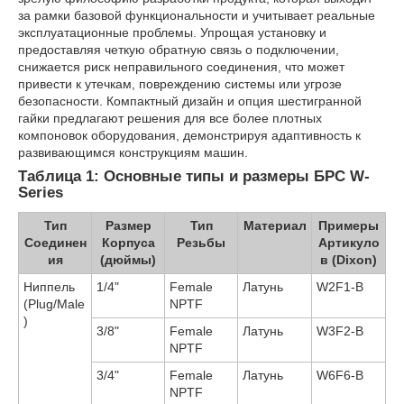
за рамки базовой функциональности и учитывает реальные
эксплуатационные проблемы. Упрощая установку и
предоставляя четкую обратную связь о подключении,
снижается риск неправильного соединения, что может
привести к утечкам, повреждению системы или угрозе
безопасности. Компактный дизайн и опция шестигранной
гайки предлагают решения для все более плотных
компоновок оборудования, демонстрируя адаптивность к
развивающимся конструкциям машин.
Таблица 1: Основные типы и размеры БРС W-
Series
Тип
Размер
Тип
Материал
Примеры
Соединен
Корпуса
Резьбы
Артикуло
ия
(дюймы)
в (Dixon)
Ниппель
1/4"
Female
Латунь
W2F1-B
(Plug/Male
NPTF
)
3/8"
Female
Латунь
W3F2-B
NPTF
3/4"
Female
Латунь
W6F6-B
NPTF