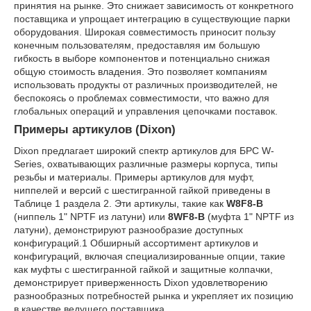
принятия на рынке. Это снижает зависимость от конкретного
поставщика и упрощает интеграцию в существующие парки
оборудования. Широкая совместимость приносит пользу
конечным пользователям, предоставляя им большую
гибкость в выборе компонентов и потенциально снижая
общую стоимость владения. Это позволяет компаниям
использовать продукты от различных производителей, не
беспокоясь о проблемах совместимости, что важно для
глобальных операций и управления цепочками поставок.
Примеры артикулов (Dixon)
Dixon предлагает широкий спектр артикулов для БРС W-
Series, охватывающих различные размеры корпуса, типы
резьбы и материалы. Примеры артикулов для муфт,
ниппелей и версий с шестигранной гайкой приведены в
Таблице 1 раздела 2. Эти артикулы, такие как
W8F8-B
(ниппель 1" NPTF из латуни) или
8WF8-B
(муфта 1" NPTF из
латуни), демонстрируют разнообразие доступных
конфигураций.
1
Обширный ассортимент артикулов и
конфигураций, включая специализированные опции, такие
как муфты с шестигранной гайкой и защитные колпачки,
демонстрирует приверженность Dixon удовлетворению
разнообразных потребностей рынка и укрепляет их позицию
в качестве ведущего поставщика.