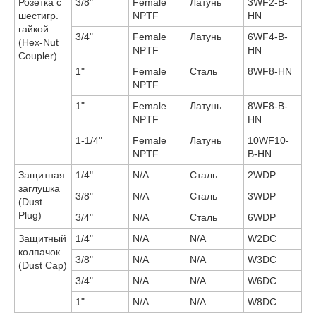
Розетка с
3/8"
Female
Латунь
3WF2-B-
шестигр.
NPTF
HN
гайкой
3/4"
Female
Латунь
6WF4-B-
(Hex-Nut
NPTF
HN
Coupler)
1"
Female
Сталь
8WF8-HN
NPTF
1"
Female
Латунь
8WF8-B-
NPTF
HN
1-1/4"
Female
Латунь
10WF10-
NPTF
B-HN
Защитная
1/4"
N/A
Сталь
2WDP
заглушка
3/8"
N/A
Сталь
3WDP
(Dust
Plug)
3/4"
N/A
Сталь
6WDP
Защитный
1/4"
N/A
N/A
W2DC
колпачок
3/8"
N/A
N/A
W3DC
(Dust Cap)
3/4"
N/A
N/A
W6DC
1"
N/A
N/A
W8DC