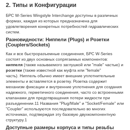
2. Типы и Конфигурации
БРС W-Series Wingstyle Interchange доступны в различных
формах, каждая из которых предназначена для
удовлетворения конкретных потребностей гидравлических
систем.
Разновидности: Ниппели (Plugs) и Розетки
(Couplers/Sockets)
Как и все быстроразъемные соединения, БРС W-Series
состоят из двух основных сопрягаемых компонентов:
ниппеля
(также называемого заглушкой или "male" частью) и
розетки
(также известной как муфта или "female"
часть). Ниппель обычно имеет внешние уплотнительные
элементы и вставляется в розетку. Розетка содержит
механизм фиксации и внутренние уплотнения для создания
надежного, герметичного соединения, часто со встроенными
клапанами для предотвращения потери жидкости при
разъединении.
11
Названия "Plug/Male" и "Socket/Female" или
"Coupler" используются последовательно во многих
источниках, подтверждая эту базовую двухкомпонентную
структуру.
1
Доступные размеры корпуса и типы резьбы