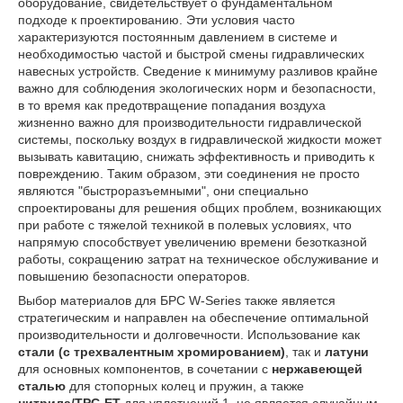
оборудование, свидетельствует о фундаментальном
подходе к проектированию. Эти условия часто
характеризуются постоянным давлением в системе и
необходимостью частой и быстрой смены гидравлических
навесных устройств. Сведение к минимуму разливов крайне
важно для соблюдения экологических норм и безопасности,
в то время как предотвращение попадания воздуха
жизненно важно для производительности гидравлической
системы, поскольку воздух в гидравлической жидкости может
вызывать кавитацию, снижать эффективность и приводить к
повреждению. Таким образом, эти соединения не просто
являются "быстроразъемными", они специально
спроектированы для решения общих проблем, возникающих
при работе с тяжелой техникой в полевых условиях, что
напрямую способствует увеличению времени безотказной
работы, сокращению затрат на техническое обслуживание и
повышению безопасности операторов.
Выбор материалов для БРС W-Series также является
стратегическим и направлен на обеспечение оптимальной
производительности и долговечности. Использование как
стали (с трехвалентным хромированием)
, так и
латуни
для основных компонентов, в сочетании с
нержавеющей
сталью
для стопорных колец и пружин, а также