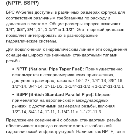
(NPTF, BSPP)
БРС W-Series доступны в различных размерах корпуса для
соответствия различным требованиям по расходу и
давлению в системе. Общие размеры корпуса включают:
1/4", 3/8", 3/4", 1", 1-1/4" и 1-1/2"
. Этот широкий диапазон
позволяет интегрировать их в разнообразные
гидравлические системы.
Для подключения к гидравлическим линиям эти соединения
оснащены широко признанными стандартными типами
резьбы:
NPTF (National Pipe Taper Fuel):
Преимущественно
используется в североамериканских приложениях,
доступен в размерах, таких как 1/8"-27, 1/4"-18, 3/8"-18,
1/2"-14, 3/4"-14, 1"-11-1/2, 1-1/4"-11-1/2 и 1-1/2"-11-1/2.
1
BSPP (British Standard Parallel Pipe):
Широко
применяется на европейских и международных
рынках, с доступными размерами резьбы, включая
1/2"-14, 3/4"-14, 1"-11, 1-1/4"-11 и 1-1/2"-11.
3
Предложение соединений с обоими стандартами резьбы
обеспечивает широкую совместимость с глобальной
гидравлической инфраструктурой. Наличие как NPTF, так и