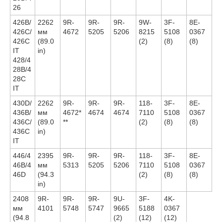
26
426B/
2262
9R-
9R-
9R-
9W-
3F-
8E-
426C/
мм
4672
5205
5206
8215
5108
0367
426C
(89.0
(2)
(8)
(8)
IT
in)
428/4
28B/4
28C
IT
430D/
2262
9R-
9R-
9R-
118-
3F-
8E-
436B/
мм
4672*
4674
4674
7110
5108
0367
436C/
(89.0
**
(2)
(8)
(8)
436C
in)
IT
446/4
2395
9R-
9R-
9R-
118-
3F-
8E-
46B/4
мм
5313
5205
5206
7110
5108
0367
46D
(94.3
(2)
(8)
(8)
in)
2408
9R-
9R-
9R-
9U-
3F-
4K-
мм
4101
5748
5747
9665
5188
0367
(94.8
(2)
(12)
(12)