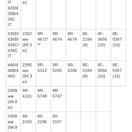
IT
in)
428/4
28B/4
28C
IT
430D/
2262
9R-
9R-
9R-
8E-
4F-
8E-
436B/
мм
4672*
4674
4674
2184
3656
0367
436C/
(89.0
**
(8)
(16)
(16)
436C
in)
IT
446/4
2395
9R-
9R-
9R-
8E-
4F-
8E-
46B/4
мм
5313
5205
5206
2184
3656
0367
46D
(94.3
(8)
(16)
(16)
in)
2408
9R-
9R-
9R-
мм
4101
5748
5747
(94.8
in)
2408
60-
60-
60-
мм
2193
2196
2197
(94.8