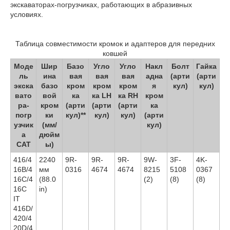
экскаваторах-погрузчиках, работающих в абразивных
условиях.
Таблица совместимости кромок и адаптеров для передних
ковшей
Моде
Шир
Базо
Угло
Угло
Накл
Болт
Гайка
ль
ина
вая
вая
вая
адна
(арти
(арти
экска
базо
кром
кром
кром
я
кул)
кул)
вато
вой
ка
ка LH
ка RH
кром
ра-
кром
(арти
(арти
(арти
ка
погр
ки
кул)**
кул)
кул)
(арти
узчик
(мм/
кул)
а
дюйм
CAT
ы)
416/4
2240
9R-
9R-
9R-
9W-
3F-
4K-
16B/4
мм
0316
4674
4674
8215
5108
0367
16C/4
(88.0
(2)
(8)
(8)
16C
in)
IT
416D/
420/4
20D/4