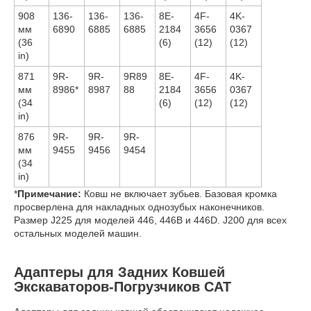
908
136-
136-
136-
8E-
4F-
4K-
мм
6890
6885
6885
2184
3656
0367
(36
(6)
(12)
(12)
in)
871
9R-
9R-
9R89
8E-
4F-
4K-
мм
8986*
8987
88
2184
3656
0367
(34
(6)
(12)
(12)
in)
876
9R-
9R-
9R-
мм
9455
9456
9454
(34
in)
*
Примечание:
Ковш не включает зубьев. Базовая кромка
просверлена для накладных однозубых наконечников.
Размер J225 для моделей 446, 446B и 446D. J200 для всех
остальных моделей машин.
Адаптеры для Задних Ковшей
Экскаваторов-Погрузчиков CAT