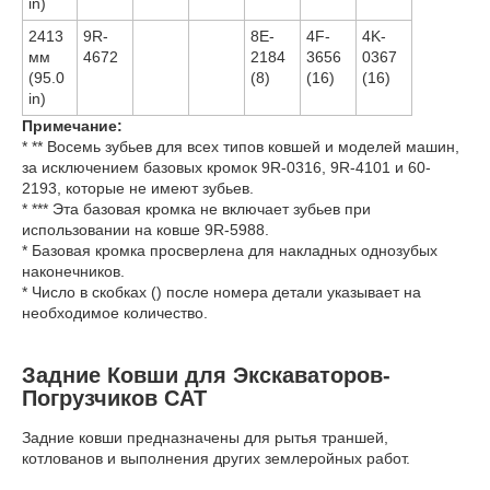
in)
2413
9R-
8E-
4F-
4K-
мм
4672
2184
3656
0367
(95.0
(8)
(16)
(16)
in)
Примечание:
* ** Восемь зубьев для всех типов ковшей и моделей машин,
за исключением базовых кромок 9R-0316, 9R-4101 и 60-
2193, которые не имеют зубьев.
* *** Эта базовая кромка не включает зубьев при
использовании на ковше 9R-5988.
* Базовая кромка просверлена для накладных однозубых
наконечников.
* Число в скобках () после номера детали указывает на
необходимое количество.
Задние Ковши для Экскаваторов-
Погрузчиков CAT
Задние ковши предназначены для рытья траншей,
котлованов и выполнения других землеройных работ.