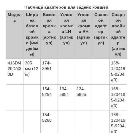
Таблица адаптеров для задних ковшей
Модел
Шири
Базов
Углов
Углов
Сварн
Сварн
ь
на
ая
ая
ая
ой
ой
базов
кромк
кромк
кромк
адапт
двойн
ой
а
а LH
а RH
ер
ой
кромк
(артик
(артик
(артик
(артик
адапте
и (мм/
ул)
ул)
ул)
ул)
р
дюйм
(артик
ы)
ул)
416D/4
305
174-
168-
20D/43
мм (12
3951
120419
0D
in)
5-9204
/(3)
154-
134-
134-
168-
5254
5884
5885
120419
5-9204
/(3)
154-
168-
5268
120419
5-9204
/(3)