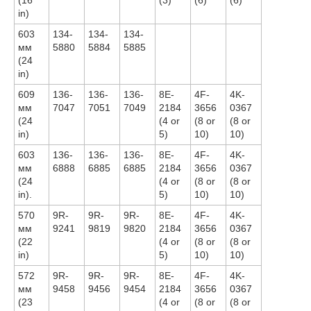
in)
603
134-
134-
134-
мм
5880
5884
5885
(24
in)
609
136-
136-
136-
8E-
4F-
4K-
мм
7047
7051
7049
2184
3656
0367
(24
(4 or
(8 or
(8 or
in)
5)
10)
10)
603
136-
136-
136-
8E-
4F-
4K-
мм
6888
6885
6885
2184
3656
0367
(24
(4 or
(8 or
(8 or
in).
5)
10)
10)
570
9R-
9R-
9R-
8E-
4F-
4K-
мм
9241
9819
9820
2184
3656
0367
(22
(4 or
(8 or
(8 or
in)
5)
10)
10)
572
9R-
9R-
9R-
8E-
4F-
4K-
мм
9458
9456
9454
2184
3656
0367
(23
(4 or
(8 or
(8 or