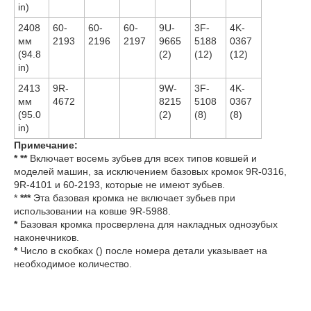
in)
2408
60-
60-
60-
9U-
3F-
4K-
мм
2193
2196
2197
9665
5188
0367
(94.8
(2)
(12)
(12)
in)
2413
9R-
9W-
3F-
4K-
мм
4672
8215
5108
0367
(95.0
(2)
(8)
(8)
in)
Примечание:
* **
Включает восемь зубьев для всех типов ковшей и
моделей машин, за исключением базовых кромок 9R-0316,
9R-4101 и 60-2193, которые не имеют зубьев.
*
***
Эта базовая кромка не включает зубьев при
использовании на ковше 9R-5988.
*
Базовая кромка просверлена для накладных однозубых
наконечников.
*
Число в скобках () после номера детали указывает на
необходимое количество.