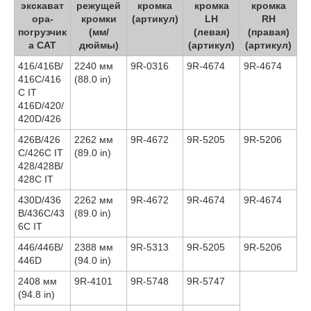
экскават
режущей
кромка
кромка
кромка
ора-
кромки
(артикул)
LH
RH
погрузчик
(мм/
(левая)
(правая)
а CAT
дюймы)
(артикул)
(артикул)
416/416B/
2240 мм
9R-0316
9R-4674
9R-4674
416C/416
(88.0 in)
C IT
416D/420/
420D/426
426B/426
2262 мм
9R-4672
9R-5205
9R-5206
C/426C IT
(89.0 in)
428/428B/
428C IT
430D/436
2262 мм
9R-4672
9R-4674
9R-4674
B/436C/43
(89.0 in)
6C IT
446/446B/
2388 мм
9R-5313
9R-5205
9R-5206
446D
(94.0 in)
2408 мм
9R-4101
9R-5748
9R-5747
(94.8 in)