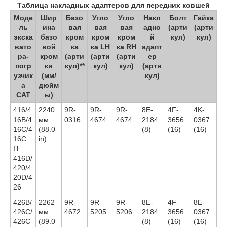
Таблица накладных адаптеров для передних ковшей
Моде
Шир
Базо
Угло
Угло
Накл
Болт
Гайка
ль
ина
вая
вая
вая
адно
(арти
(арти
экска
базо
кром
кром
кром
й
кул)
кул)
вато
вой
ка
ка LH
ка RH
адапт
ра-
кром
(арти
(арти
(арти
ер
погр
ки
кул)**
кул)
кул)
(арти
узчик
(мм/
кул)
а
дюйм
CAT
ы)
416/4
2240
9R-
9R-
9R-
8E-
4F-
4K-
16B/4
мм
0316
4674
4674
2184
3656
0367
16C/4
(88.0
(8)
(16)
(16)
16C
in)
IT
416D/
420/4
20D/4
26
426B/
2262
9R-
9R-
9R-
8E-
4F-
8E-
426C/
мм
4672
5205
5206
2184
3656
0367
426C
(89.0
(8)
(16)
(16)