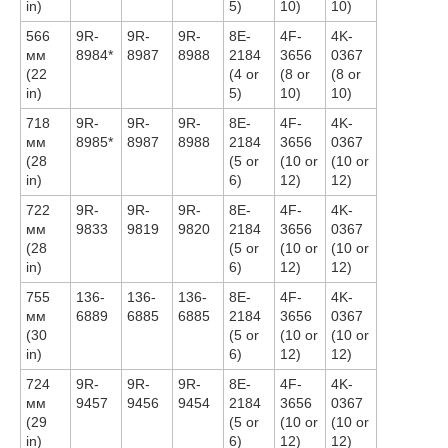
in)
5)
10)
10)
566
9R-
9R-
9R-
8E-
4F-
4K-
мм
8984*
8987
8988
2184
3656
0367
(22
(4 or
(8 or
(8 or
in)
5)
10)
10)
718
9R-
9R-
9R-
8E-
4F-
4K-
мм
8985*
8987
8988
2184
3656
0367
(28
(5 or
(10 or
(10 or
in)
6)
12)
12)
722
9R-
9R-
9R-
8E-
4F-
4K-
мм
9833
9819
9820
2184
3656
0367
(28
(5 or
(10 or
(10 or
in)
6)
12)
12)
755
136-
136-
136-
8E-
4F-
4K-
мм
6889
6885
6885
2184
3656
0367
(30
(5 or
(10 or
(10 or
in)
6)
12)
12)
724
9R-
9R-
9R-
8E-
4F-
4K-
мм
9457
9456
9454
2184
3656
0367
(29
(5 or
(10 or
(10 or
in)
6)
12)
12)