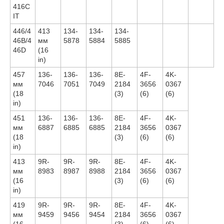
416C
IT
446/4
413
134-
134-
134-
46B/4
мм
5878
5884
5885
46D
(16
in)
457
136-
136-
136-
8E-
4F-
4K-
мм
7046
7051
7049
2184
3656
0367
(18
(3)
(6)
(6)
in)
451
136-
136-
136-
8E-
4F-
4K-
мм
6887
6885
6885
2184
3656
0367
(18
(3)
(6)
(6)
in)
413
9R-
9R-
9R-
8E-
4F-
4K-
мм
8983
8987
8988
2184
3656
0367
(16
(3)
(6)
(6)
in)
419
9R-
9R-
9R-
8E-
4F-
4K-
мм
9459
9456
9454
2184
3656
0367
(16
(3)
(6)
(6)