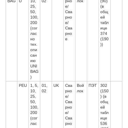
BAG
U
10,
02
рно
лок
(90)
25,
е/
(в
50,
Сва
общ
100,
рно
ей
200
е/
табл
(сог
Сва
ице
лас
рно
374
но
е
(190
тех.
))
опи
сан
ию
UNI
BAG
)
PEU
1, 5,
01,
UK
Сва
Вой
ПЭТ
302
10,
02
рно
лок
(150
25,
е/
) (в
50,
Сва
общ
100,
рно
ей
200
е/
табл
(сог
Сва
ице
лас
рно
536