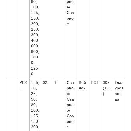
80,
рно
100,
е/
125,
Сва
150,
рно
200,
е
250,
300,
400,
600,
800,
100
0,
125
0
PEX
1, 5,
02
H
Сва
Вой
ПЭТ
302
Глаз
L
10,
рно
лок
(150
уров
25,
е/
)
анн
50,
Сва
ая
80,
рно
100,
е/
125,
Сва
150,
рно
200,
е