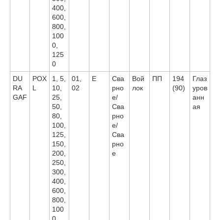
400,
600,
800,
100
0,
125
0
DU
POX
1, 5,
01,
E
Сва
Вой
ПП
194
Глаз
RA
L
10,
02
рно
лок
(90)
уров
GAF
25,
е/
анн
50,
Сва
ая
80,
рно
100,
е/
125,
Сва
150,
рно
200,
е
250,
300,
400,
600,
800,
100
0,