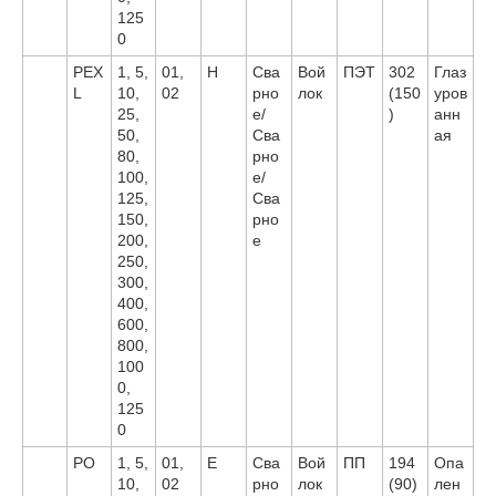
125
0
PEX
1, 5,
01,
H
Сва
Вой
ПЭТ
302
Глаз
L
10,
02
рно
лок
(150
уров
25,
е/
)
анн
50,
Сва
ая
80,
рно
100,
е/
125,
Сва
150,
рно
200,
е
250,
300,
400,
600,
800,
100
0,
125
0
PO
1, 5,
01,
E
Сва
Вой
ПП
194
Опа
10,
02
рно
лок
(90)
лен