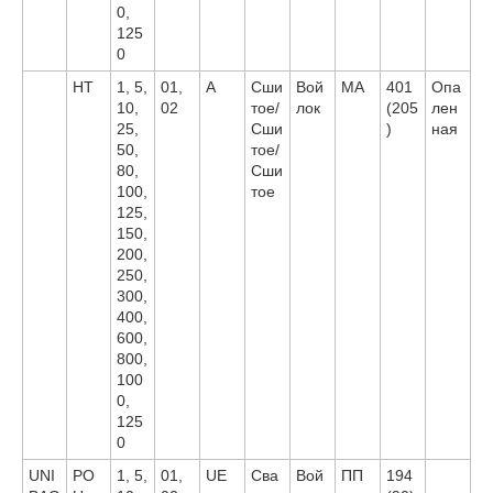
0,
125
0
HT
1, 5,
01,
A
Сши
Вой
MA
401
Опа
10,
02
тое/
лок
(205
лен
25,
Сши
)
ная
50,
тое/
80,
Сши
100,
тое
125,
150,
200,
250,
300,
400,
600,
800,
100
0,
125
0
UNI
PO
1, 5,
01,
UE
Сва
Вой
ПП
194