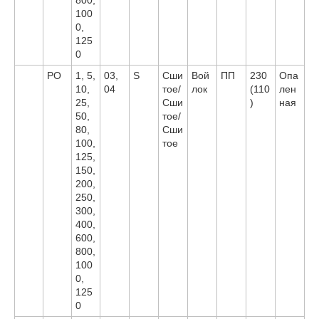
100
0,
125
0
PO
1, 5,
03,
S
Сши
Вой
ПП
230
Опа
10,
04
тое/
лок
(110
лен
25,
Сши
)
ная
50,
тое/
80,
Сши
100,
тое
125,
150,
200,
250,
300,
400,
600,
800,
100
0,
125
0