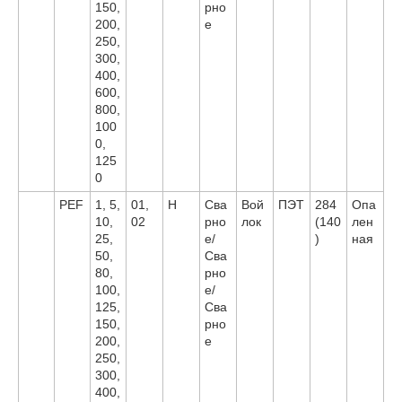
150,
рно
200,
е
250,
300,
400,
600,
800,
100
0,
125
0
PEF
1, 5,
01,
H
Сва
Вой
ПЭТ
284
Опа
10,
02
рно
лок
(140
лен
25,
е/
)
ная
50,
Сва
80,
рно
100,
е/
125,
Сва
150,
рно
200,
е
250,
300,
400,