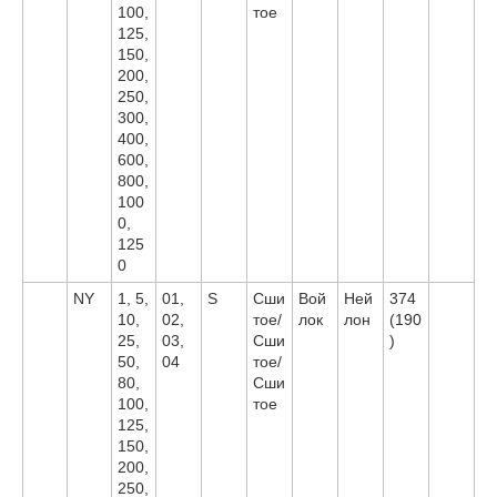
100,
тое
125,
150,
200,
250,
300,
400,
600,
800,
100
0,
125
0
NY
1, 5,
01,
S
Сши
Вой
Ней
374
10,
02,
тое/
лок
лон
(190
25,
03,
Сши
)
50,
04
тое/
80,
Сши
100,
тое
125,
150,
200,
250,