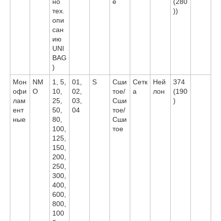
но
е
(280
тех.
))
опи
сан
ию
UNI
BAG
)
Мон
NM
1, 5,
01,
S
Сши
Сетк
Ней
374
офи
O
10,
02,
тое/
а
лон
(190
лам
25,
03,
Сши
)
ент
50,
04
тое/
ные
80,
Сши
100,
тое
125,
150,
200,
250,
300,
400,
600,
800,
100