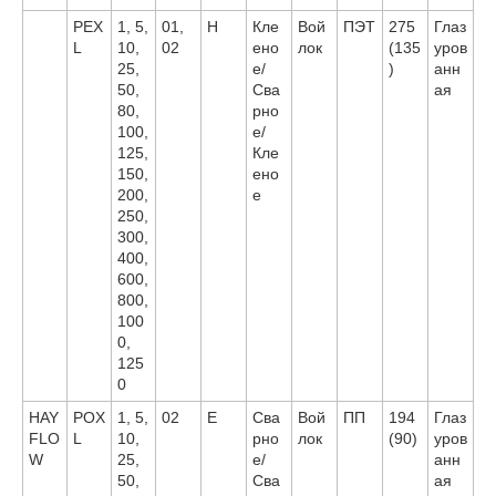
PEX
1, 5,
01,
H
Кле
Вой
ПЭТ
275
Глаз
L
10,
02
ено
лок
(135
уров
25,
е/
)
анн
50,
Сва
ая
80,
рно
100,
е/
125,
Кле
150,
ено
200,
е
250,
300,
400,
600,
800,
100
0,
125
0
HAY
POX
1, 5,
02
E
Сва
Вой
ПП
194
Глаз
FLO
L
10,
рно
лок
(90)
уров
W
25,
е/
анн
50,
Сва
ая