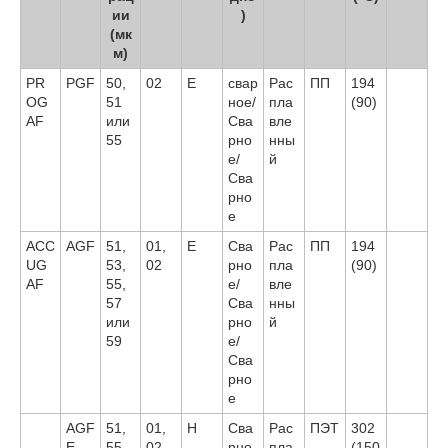
ии
)
(мк
м)
PR
PGF
50,
02
E
свар
Рас
ПП
194
OG
51
ное/
пла
(90)
AF
или
Сва
вле
55
рно
нны
е/
й
Сва
рно
е
ACC
AGF
51,
01,
E
Сва
Рас
ПП
194
UG
53,
02
рно
пла
(90)
AF
55,
е/
вле
57
Сва
нны
или
рно
й
59
е/
Сва
рно
е
AGF
51,
01,
H
Сва
Рас
ПЭТ
302
E
55
02
рно
пла
(150