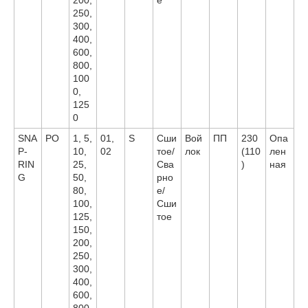
250,
300,
400,
600,
800,
100
0,
125
0
SNA
PO
1, 5,
01,
S
Сши
Вой
ПП
230
Опа
P-
10,
02
тое/
лок
(110
лен
RIN
25,
Сва
)
ная
G
50,
рно
80,
е/
100,
Сши
125,
тое
150,
200,
250,
300,
400,
600,
800,