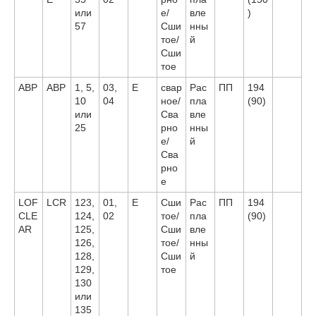
или
е/
вле
)
57
Сши
нны
тое/
й
Сши
тое
ABP
ABP
1, 5,
03,
E
свар
Рас
ПП
194
10
04
ное/
пла
(90)
или
Сва
вле
25
рно
нны
е/
й
Сва
рно
е
LOF
LCR
123,
01,
E
Сши
Рас
ПП
194
CLE
124,
02
тое/
пла
(90)
AR
125,
Сши
вле
126,
тое/
нны
128,
Сши
й
129,
тое
130
или
135