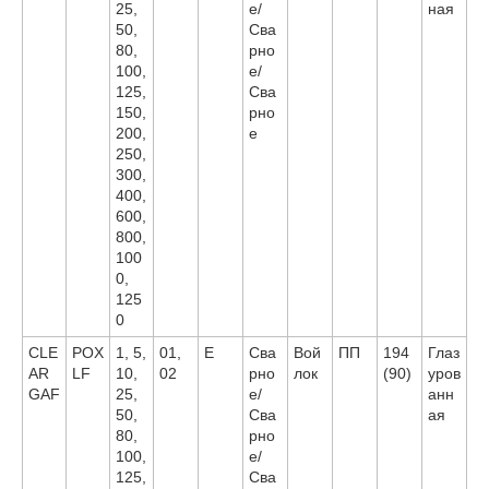
25,
е/
ная
50,
Сва
80,
рно
100,
е/
125,
Сва
150,
рно
200,
е
250,
300,
400,
600,
800,
100
0,
125
0
CLE
POX
1, 5,
01,
E
Сва
Вой
ПП
194
Глаз
AR
LF
10,
02
рно
лок
(90)
уров
GAF
25,
е/
анн
50,
Сва
ая
80,
рно
100,
е/
125,
Сва