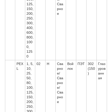
125,
Сва
150,
рно
200,
е
250,
300,
400,
600,
800,
100
0,
125
0
PEX
1, 5,
02
H
Сва
Вой
ПЭТ
302
Глаз
L
10,
рно
лок
(150
уров
25,
е/
)
анн
50,
Сва
ая
80,
рно
100,
е/
125,
Сва
150,
рно
200,
е
250,
300,