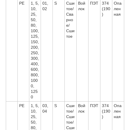
PE
1, 5,
01,
S
Сши
Вой
ПЭТ
374
Опа
10,
02
тое/
лок
(190
лен
25,
Сва
)
ная
50,
рно
80,
е/
100,
Сши
125,
тое
150,
200,
250,
300,
400,
600,
800,
100
0,
125
0
PE
1, 5,
03,
S
Сши
Вой
ПЭТ
374
Опа
10,
04
тое/
лок
(190
лен
25,
Сши
)
ная
50,
тое/
80,
Сши