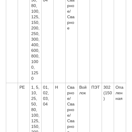
80,
рно
100,
е/
125,
Сва
150,
рно
200,
е
250,
300,
400,
600,
800,
100
0,
125
0
PE
1, 5,
01,
H
Сва
Вой
ПЭТ
302
Опа
10,
02,
рно
лок
(150
лен
25,
03,
е/
)
ная
50,
04
Сва
80,
рно
100,
е/
125,
Сва
150,
рно
200,
е