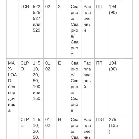
LCR
522,
02
2
Сва
Рас
ПП
194
525,
рно
пла
(90)
527
е/
вле
или
Сва
нны
529
рно
й
е/
Сва
рно
е
MA
CLP
1, 5,
01,
E
Сва
Рас
ПП
194
X-
O
10,
02
рно
пла
(90)
LOA
20,
е/
вле
D
50,
Сва
нны
без
100
рно
й
сер
или
е/
деч
150
Сва
ник
рно
а
е
CLP
1, 5,
01,
H
Сва
Рас
ПЭТ
275
E
10,
02
рно
пла
(135
20,
е/
вле
)
50,
Сва
нны