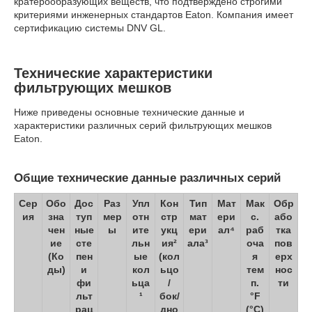
кратерообразующих веществ, что подтверждено строгими
критериями инженерных стандартов Eaton. Компания имеет
сертификацию системы DNV GL.
Технические характеристики
фильтрующих мешков
Ниже приведены основные технические данные и
характеристики различных серий фильтрующих мешков
Eaton.
Общие технические данные различных серий
Сер
Обо
Дос
Раз
Упл
Кон
Тип
Мат
Мак
Обр
ия
зна
туп
мер
отн
стр
мат
ери
с.
або
чен
ные
ы
ите
укц
ери
ал⁴
раб
тка
ие
сте
льн
ия²
ала³
оча
пов
(Ко
пен
ые
(кол
я
ерх
ды)
и
кол
ьцо
тем
нос
фи
ьца
/
п.
ти
льт
¹
бок/
°F
рац
дно
(°C)