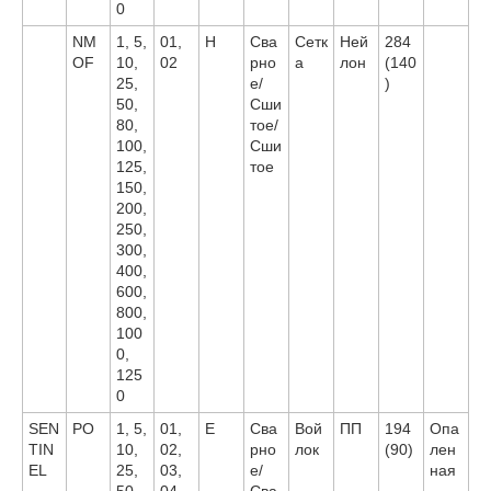
0
NM
1, 5,
01,
H
Сва
Сетк
Ней
284
OF
10,
02
рно
а
лон
(140
25,
е/
)
50,
Сши
80,
тое/
100,
Сши
125,
тое
150,
200,
250,
300,
400,
600,
800,
100
0,
125
0
SEN
PO
1, 5,
01,
E
Сва
Вой
ПП
194
Опа
TIN
10,
02,
рно
лок
(90)
лен
EL
25,
03,
е/
ная
50,
04
Сва