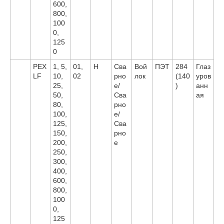
600,
800,
100
0,
125
0
PEX
1, 5,
01,
H
Сва
Вой
ПЭТ
284
Глаз
LF
10,
02
рно
лок
(140
уров
25,
е/
)
анн
50,
Сва
ая
80,
рно
100,
е/
125,
Сва
150,
рно
200,
е
250,
300,
400,
600,
800,
100
0,
125