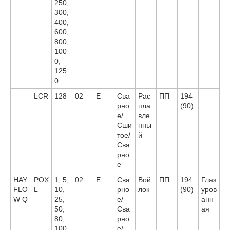
250,
300,
400,
600,
800,
100
0,
125
0
LCR
128
02
E
Сва
Рас
ПП
194
рно
пла
(90)
е/
вле
Сши
нны
тое/
й
Сва
рно
е
HAY
POX
1, 5,
02
E
Сва
Вой
ПП
194
Глаз
FLO
L
10,
рно
лок
(90)
уров
W Q
25,
е/
анн
50,
Сва
ая
80,
рно
100,
е/