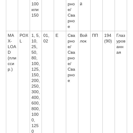
100
рно
й
или
е/
150
Сва
рно
е
MA
POX
1, 5,
01,
E
Сва
Вой
ПП
194
Глаз
X-
L
10,
02
рно
лок
(90)
уров
LOA
25,
е/
анн
D
50,
Сва
ая
(пли
80,
рно
сси
100,
е/
р.)
125,
Сва
150,
рно
200,
е
250,
300,
400,
600,
800,
100
0,
125
0