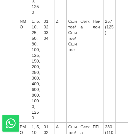
0,
125
0
NM
1, 5,
01,
Z
Сши
Сетк
Ней
257
O
10,
02,
тое/
а
лон
(125
25,
03,
Сши
)
50,
04
тое/
80,
Сши
100,
тое
125,
150,
200,
250,
300,
400,
600,
800,
100
0,
125
0
PM
1, 5,
01,
A
Сши
Сетк
ПП
230
O
10,
02
тое/
а
(110