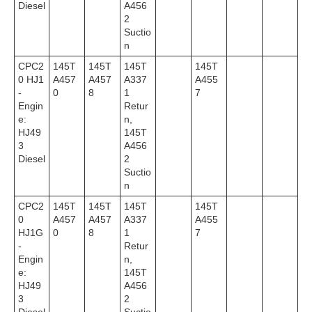
Diesel
A456
2
Suctio
n
CPC2
145T
145T
145T
145T
0 HJ1
A457
A457
A337
A455
-
0
8
1
7
Engin
Retur
e:
n,
HJ49
145T
3
A456
Diesel
2
Suctio
n
CPC2
145T
145T
145T
145T
0
A457
A457
A337
A455
HJ1G
0
8
1
7
-
Retur
Engin
n,
e:
145T
HJ49
A456
3
2