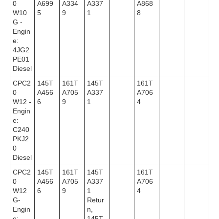
0
A699
A334
A337
A868
W10
5
9
1
8
G -
Engin
e:
4JG2
PE01
Diesel
CPC2
145T
161T
145T
161T
0
A456
A705
A337
A706
W12 -
6
9
1
4
Engin
e:
C240
PKJ2
0
Diesel
CPC2
145T
161T
145T
161T
0
A456
A705
A337
A706
W12
6
9
1
4
G-
Retur
Engin
n,
e:
145T