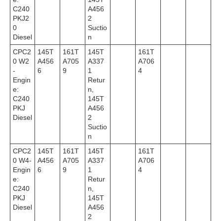
C240
A456
PKJ2
2
0
Suctio
Diesel
n
CPC2
145T
161T
145T
161T
0 W2
A456
A705
A337
A706
-
6
9
1
4
Engin
Retur
e:
n,
C240
145T
PKJ
A456
Diesel
2
Suctio
n
CPC2
145T
161T
145T
161T
0 W4-
A456
A705
A337
A706
Engin
6
9
1
4
e:
Retur
C240
n,
PKJ
145T
Diesel
A456
2