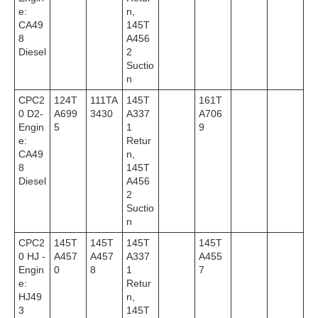
e:
n,
CA49
145T
8
A456
Diesel
2
Suctio
n
CPC2
124T
111TA
145T
161T
0 D2-
A699
3430
A337
A706
Engin
5
1
9
e:
Retur
CA49
n,
8
145T
Diesel
A456
2
Suctio
n
CPC2
145T
145T
145T
145T
0 HJ -
A457
A457
A337
A455
Engin
0
8
1
7
e:
Retur
HJ49
n,
3
145T