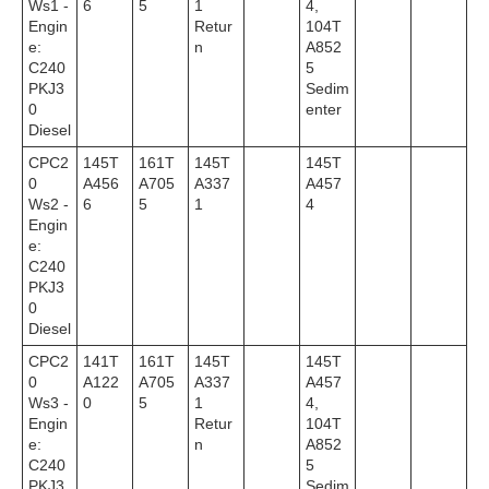
Ws1 -
6
5
1
4,
Engin
Retur
104T
e:
n
A852
C240
5
PKJ3
Sedim
0
enter
Diesel
CPC2
145T
161T
145T
145T
0
A456
A705
A337
A457
Ws2 -
6
5
1
4
Engin
e:
C240
PKJ3
0
Diesel
CPC2
141T
161T
145T
145T
0
A122
A705
A337
A457
Ws3 -
0
5
1
4,
Engin
Retur
104T
e:
n
A852
C240
5
PKJ3
Sedim