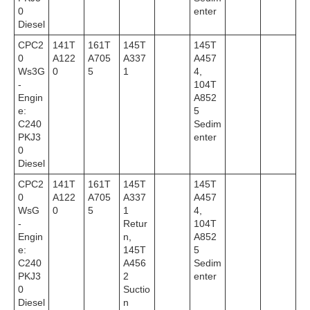
0
enter
Diesel
CPC2
141T
161T
145T
145T
0
A122
A705
A337
A457
Ws3G
0
5
1
4,
-
104T
Engin
A852
e:
5
C240
Sedim
PKJ3
enter
0
Diesel
CPC2
141T
161T
145T
145T
0
A122
A705
A337
A457
WsG
0
5
1
4,
-
Retur
104T
Engin
n,
A852
e:
145T
5
C240
A456
Sedim
PKJ3
2
enter
0
Suctio
Diesel
n