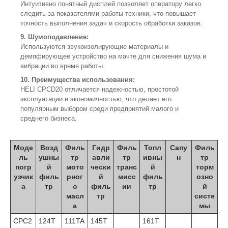
Интуитивно понятный дисплей позволяет оператору легко
следить за показателями работы техники, что повышает
точность выполнения задач и скорость обработки заказов.
9. Шумоподавление:
Используются звукоизолирующие материалы и
демпфирующее устройство на мачте для снижения шума и
вибрации во время работы.
10. Преимущества использования:
HELI CPCD20 отличается надежностью, простотой
эксплуатации и экономичностью, что делает его
популярным выбором среди предприятий малого и
среднего бизнеса.
Моде
Возд
Филь
Гидр
Филь
Топл
Сапу
Филь
ль
ушны
тр
авли
тр
ивны
н
тр
погр
й
мото
чески
транс
й
торм
узчик
филь
рног
й
мисс
филь
озно
а
тр
о
филь
ии
тр
й
масл
тр
систе
а
мы
CPC2
124T
111TA
145T
161T