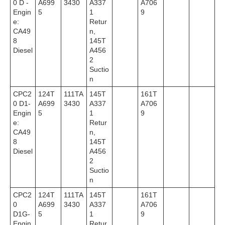
0 D -
A699
3430
A337
A706
Engin
5
1
9
e:
Retur
CA49
n,
8
145T
Diesel
A456
2
Suctio
n
CPC2
124T
111TA
145T
161T
0 D1-
A699
3430
A337
A706
Engin
5
1
9
e:
Retur
CA49
n,
8
145T
Diesel
A456
2
Suctio
n
CPC2
124T
111TA
145T
161T
0
A699
3430
A337
A706
D1G-
5
1
9
Engin
Retur