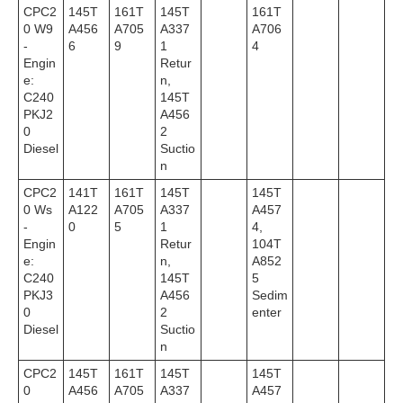
CPC2
145T
161T
145T
161T
0 W9
A456
A705
A337
A706
-
6
9
1
4
Engin
Retur
e:
n,
C240
145T
PKJ2
A456
0
2
Diesel
Suctio
n
CPC2
141T
161T
145T
145T
0 Ws
A122
A705
A337
A457
-
0
5
1
4,
Engin
Retur
104T
e:
n,
A852
C240
145T
5
PKJ3
A456
Sedim
0
2
enter
Diesel
Suctio
n
CPC2
145T
161T
145T
145T
0
A456
A705
A337
A457