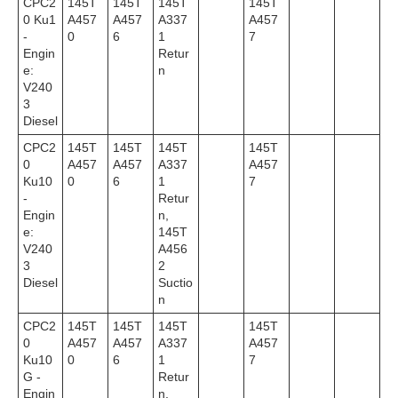
CPC2
145T
145T
145T
145T
0 Ku1
A457
A457
A337
A457
-
0
6
1
7
Engin
Retur
e:
n
V240
3
Diesel
CPC2
145T
145T
145T
145T
0
A457
A457
A337
A457
Ku10
0
6
1
7
-
Retur
Engin
n,
e:
145T
V240
A456
3
2
Diesel
Suctio
n
CPC2
145T
145T
145T
145T
0
A457
A457
A337
A457
Ku10
0
6
1
7
G -
Retur
Engin
n,