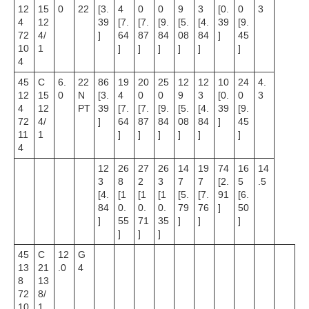
12
15
0
22
[3.
4
0
0
9
3
[0.
0
3
4
12
39
[7.
[7.
[9.
[5.
[4.
39
[9.
72
4/
]
64
87
84
08
84
]
45
10
1
]
]
]
]
]
]
4
45
C
6.
22
86
19
20
25
12
12
10
24
4.
12
15
0
N
[3.
4
0
0
9
3
[0.
0
3
4
12
PT
39
[7.
[7.
[9.
[5.
[4.
39
[9.
72
4/
]
64
87
84
08
84
]
45
11
1
]
]
]
]
]
]
4
12
26
27
26
14
19
74
16
14
3
8
2
3
7
7
[2.
5
.5
[4.
[1
[1
[1
[5.
[7.
91
[6.
84
0.
0.
0.
79
76
]
50
]
55
71
35
]
]
]
]
]
]
45
C
12
G
13
21
.0
4
8
13
72
8/
10
1