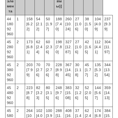
эле
йм
мен
ы)]
та
44
1
158
54
50
188
260
27
38
104
237
180
[6.2
[2.1
[1.9
[7.4
[10.
[1.0
[1.5
[4.0
[9.3
92
2]
2]
7]
0]
24]
6]
0]
9]
9]
960
45
2
173
62
60
198
327
27
42
112
304
280
[6.8
[2.4
[2.3
[7.8
[12.
[1.0
[1.6
[4.4
[11.
92
1]
4]
6]
0]
87]
6]
5]
1]
97]
960
45
2
203
70
70
228
367
30
45
135
344
380
[7.9
[2.7
[2.7
[8.9
[14.
[1.1
[1.7
[5.3
[13.
92
9]
6]
6]
8]
45]
8]
7]
2]
54]
960
45
2
223
82
80
248
383
32
52
144
359
480
[8.7
[3.2
[3.1
[9.7
[15.
[1.2
[2.0
[5.6
[14.
92
8]
3]
5]
6]
08]
6]
5]
7]
13]
960
45
2
264
102
100
288
408
37
62
174
384
580
[10.
[4.0
[3.9
[11.
[16.
[1.4
[2.4
[6.8
[15.