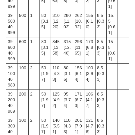
40
5]
63]
5]
0]
2]
3]
[0.6
999
1]
39
500
1
80
310
280
262
155
8.5
15.
500
[3.1
[12.
[11.
[10.
[6.1
[0.3
5
40
5]
20]
02]
32]
0]
3]
[0.6
999
1]
39
600
1
80
345
315
296
173
8.5
15.
600
[3.1
[13.
[12.
[11.
[6.8
[0.3
5
40
5]
58]
40]
65]
1]
3]
[0.6
999
1]
39
100
2
50
110
80
156
100
8.5
100
[1.9
[4.3
[3.1
[6.1
[3.9
[0.3
40
7]
3]
5]
4]
4]
3]
989
39
200
2
50
125
95
171
106
8.5
200
[1.9
[4.9
[3.7
[6.7
[4.1
[0.3
40
7]
2]
4]
3]
7]
3]
989
39
300
2
50
140
110
201
121
8.5
300
[1.9
[5.5
[4.3
[7.9
[4.7
[0.3
40
7]
1]
3]
1]
6]
3]