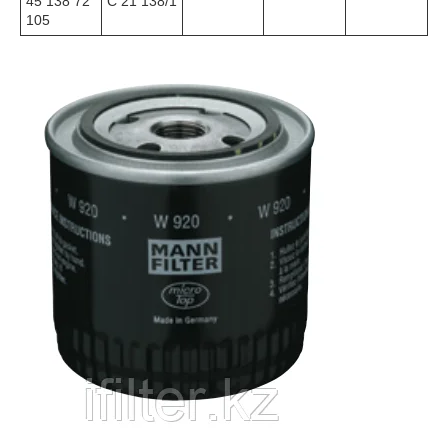
45 138 72
C 21 138/1
105