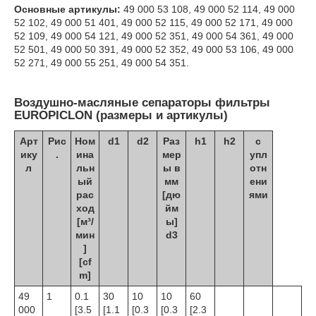
Основные артикулы:
49 000 53 108, 49 000 52 114, 49 000
52 102, 49 000 51 401, 49 000 52 115, 49 000 52 171, 49 000
52 109, 49 000 54 121, 49 000 52 351, 49 000 54 361, 49 000
52 501, 49 000 50 391, 49 000 52 352, 49 000 53 106, 49 000
52 271, 49 000 55 251, 49 000 54 351.
Воздушно-масляные сепараторы фильтры
EUROPICLON (размеры и артикулы)
Арт
Рис
Ном
d
1
d
2
Раз
h
1
h
2
с
ику
.
ина
мер
упл
л
льн
ы в
отн
ый
мм
ени
рас
[дю
ями
ход
йм
[м³/
ы]
мин
d
3
]
[cf
m]
49
1
0.1
30
10
10
60
000
[3.5
[1.1
[0.3
[0.3
[2.3