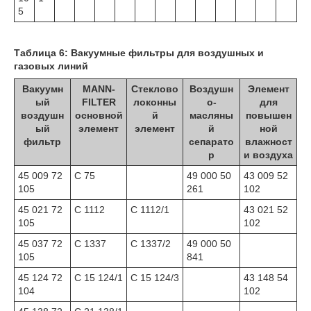
5
Таблица 6: Вакуумные фильтры для воздушных и
газовых линий
Вакуумн
MANN-
Стеклово
Воздушн
Элемент
ый
FILTER
локонны
о-
для
воздушн
основной
й
масляны
повышен
ый
элемент
элемент
й
ной
фильтр
сепарато
влажност
р
и воздуха
45 009 72
C 75
49 000 50
43 009 52
105
261
102
45 021 72
C 1112
C 1112/1
43 021 52
105
102
45 037 72
C 1337
C 1337/2
49 000 50
105
841
45 124 72
C 15 124/1
C 15 124/3
43 148 54
104
102