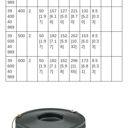
989
39
400
2
50
157
127
221
132
8.5
400
[1.9
[6.1
[5.0
[8.7
[5.2
[0.3
40
7]
8]
0]
0]
0]
3]
989
39
500
2
50
182
152
262
153
8.5
500
[1.9
[7.1
[5.9
[10.
[6.0
[0.3
40
7]
7]
8]
32]
2]
3]
989
39
600
2
50
182
152
296
173
8.5
600
[1.9
[7.1
[5.9
[11.
[6.8
[0.3
40
7]
7]
8]
65]
1]
3]
989