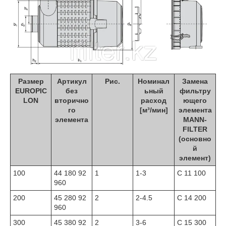
Размер
Артикул
Рис.
Номинал
Замена
EUROPIC
без
ьный
фильтру
LON
вторично
расход
ющего
го
[м³/мин]
элемента
элемента
MANN-
FILTER
(основно
й
элемент)
100
44 180 92
1
1-3
C 11 100
960
200
45 280 92
2
2-4.5
C 14 200
960
300
45 380 92
2
3-6
C 15 300