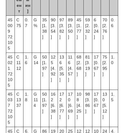
ен
ин
т
]
45
C
0.
G
35
90
97
89
45
59
6
70
0.
00
75
7
%
[1.
[3.
[3.
[3.
[1.
[2.
[0.
[2.
6
9
38
54
82
50
77
32
24
76
72
]
]
]
]
]
]
]
]
10
5
45
C
1.
G
50
12
13
11
68
81
17
75
1.
02
11
6
14
[1.
5
6
6
[2.
[3.
[0.
[2.
0
1
12
97
[4.
[5.
[4.
68
19
67
95
72
]
92
35
57
]
]
]
]
10
]
]
]
5
45
C
1.
G
50
16
17
17
10
98
17
13
1.
03
13
8
11
[1.
2
2
0
8
[3.
[0.
0
5
7
37
4
97
[6.
[6.
[6.
[4.
86
67
[5.
72
]
38
77
69
25
]
]
12
10
]
]
]
]
]
5
45
C
6.
G
86
19
20
25
12
12
10
24
4.