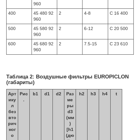
960
400
45 480 92
2
4-8
C 16 400
960
500
45 580 92
2
6-12
C 20 500
960
600
45 680 92
2
7.5-15
C 23 610
960
Таблица 2: Воздушные фильтры EUROPICLON
(габариты)
Арт
Рис
b
1
d
1
d
2
Раз
h
2
h
3
h
4
t
ику
.
ме
л
ры
без
d
3
вто
(мм
рич
)
ног
[h
1
о
(дю