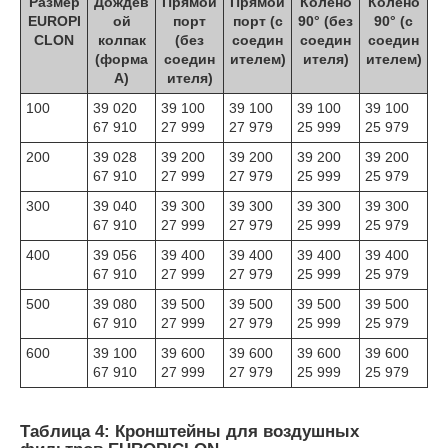
Размер
Дождев
Прямой
Прямой
Колено
Колено
EUROPI
ой
порт
порт (с
90° (без
90° (с
CLON
колпак
(без
соедин
соедин
соедин
(форма
соедин
ителем)
ителя)
ителем)
A)
ителя)
100
39 020
39 100
39 100
39 100
39 100
67 910
27 999
27 979
25 999
25 979
200
39 028
39 200
39 200
39 200
39 200
67 910
27 999
27 979
25 999
25 979
300
39 040
39 300
39 300
39 300
39 300
67 910
27 999
27 979
25 999
25 979
400
39 056
39 400
39 400
39 400
39 400
67 910
27 999
27 979
25 999
25 979
500
39 080
39 500
39 500
39 500
39 500
67 910
27 999
27 979
25 999
25 979
600
39 100
39 600
39 600
39 600
39 600
67 910
27 999
27 979
25 999
25 979
Таблица 4: Кронштейны для воздушных