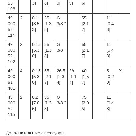
53
3]
8]
9]
9]
6]
108
49
2
0.1
35
G
55
11
000
[3.5
[1.3
3/8""
[2.1
[0.4
52
3]
8]
7]
3]
114
49
2
0.15
35
G
55
11
000
[5.3
[1.3
3/8""
[2.1
[0.4
52
0]
8]
7]
3]
102
49
4
0.15
55
26.5
29
40
5
X
000
[5.3
[2.1
[1.0
[1.1
[1.5
[0.2
51
0]
7]
4]
4]
7]
0]
401
49
2
0.2
35
G
75
11
000
[7.0
[1.3
3/8""
[2.9
[0.4
52
6]
8]
5]
3]
115
Дополнительные аксессуары: