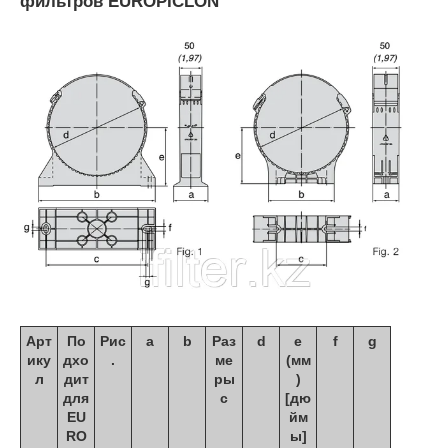
фильтров EUROPICLON
Арт
По
Рис
a
b
Раз
d
e
f
g
ику
дхо
.
ме
(мм
л
дит
ры
)
для
c
[дю
EU
йм
RO
ы]