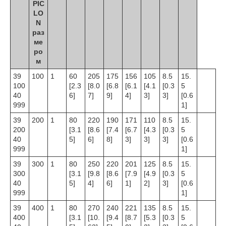
PIC
LO
N
раз
ме
ро
м
39
100
1
60
205
175
156
105
8.5
15.
100
[2.3
[8.0
[6.8
[6.1
[4.1
[0.3
5
40
6]
7]
9]
4]
3]
3]
[0.6
999
1]
39
200
1
80
220
190
171
110
8.5
15.
200
[3.1
[8.6
[7.4
[6.7
[4.3
[0.3
5
40
5]
6]
8]
3]
3]
3]
[0.6
999
1]
39
300
1
80
250
220
201
125
8.5
15.
300
[3.1
[9.8
[8.6
[7.9
[4.9
[0.3
5
40
5]
4]
6]
1]
2]
3]
[0.6
999
1]
39
400
1
80
270
240
221
135
8.5
15.
400
[3.1
[10.
[9.4
[8.7
[5.3
[0.3
5