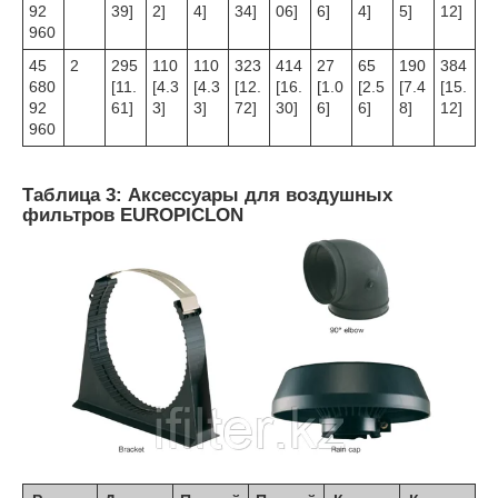
92
39]
2]
4]
34]
06]
6]
4]
5]
12]
960
45
2
295
110
110
323
414
27
65
190
384
680
[11.
[4.3
[4.3
[12.
[16.
[1.0
[2.5
[7.4
[15.
92
61]
3]
3]
72]
30]
6]
6]
8]
12]
960
Таблица 3: Аксессуары для воздушных
фильтров EUROPICLON