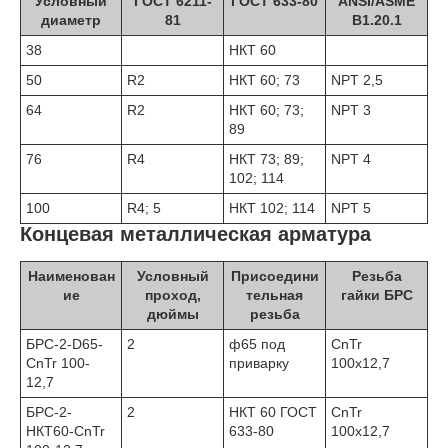
Условный
ГОСТ 6211-
ГОСТ 633-80
ANSI/ASME
диаметр
81
В1.20.1
38
НКТ 60
50
R2
НКТ 60; 73
NPT 2,5
64
R2
НКТ 60; 73;
NPT 3
89
76
R4
НКТ 73; 89;
NPT 4
102; 114
100
R4; 5
НКТ 102; 114
NPT 5
Концевая металлическая арматура
Наименован
Условный
Присоедини
Резьба
ие
проход,
тельная
гайки БРС
дюймы
резьба
БРС-2-D65-
2
ф65 под
CnTr
CnTr 100-
приварку
100x12,7
12,7
БРС-2-
2
НКТ 60 ГОСТ
CnTr
НКТ60-CnTr
633-80
100x12,7