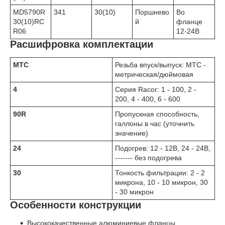
MD5790R
341
30(10)
Поршнево
Во
30(10)RC
й
фланце
R06
12-24В
Расшифровка комплектации
MTC
Резьба впуск/выпуск: МТС -
метрическая/дюймовая
4
Серия Racor: 1 - 100, 2 -
200, 4 - 400, 6 - 600
90R
Пропускная способность,
галлоны в час (уточнить
значение)
24
Подогрев: 12 - 12В, 24 - 24В,
------- без подогрева
30
Тонкость фильтрации: 2 - 2
микрона, 10 - 10 микрон, 30
- 30 микрон
Особенности конструкции
Высококачественные алюминиевые фланцы,