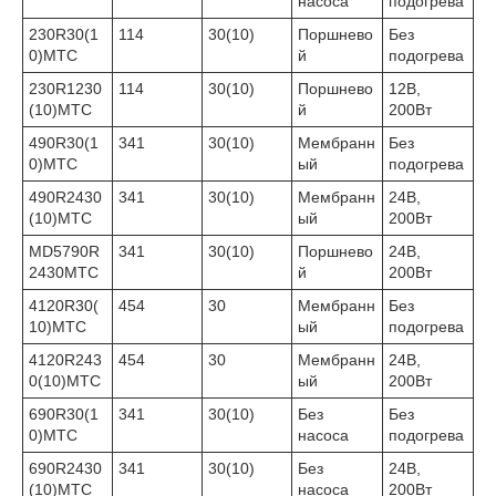
насоса
подогрева
230R30(1
114
30(10)
Поршнево
Без
0)MTC
й
подогрева
230R1230
114
30(10)
Поршнево
12В,
(10)MTC
й
200Вт
490R30(1
341
30(10)
Мембранн
Без
0)MTC
ый
подогрева
490R2430
341
30(10)
Мембранн
24В,
(10)MTC
ый
200Вт
MD5790R
341
30(10)
Поршнево
24В,
2430MTC
й
200Вт
4120R30(
454
30
Мембранн
Без
10)MTC
ый
подогрева
4120R243
454
30
Мембранн
24В,
0(10)MTC
ый
200Вт
690R30(1
341
30(10)
Без
Без
0)MTC
насоса
подогрева
690R2430
341
30(10)
Без
24В,
(10)MTC
насоса
200Вт