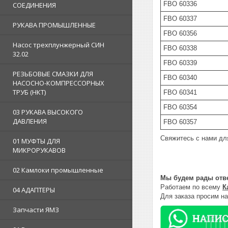
FBO 60336
СОЕДИНЕНИЯ
FBO 60337
РУКАВА ПРОМЫШЛЕННЫЕ
FBO 60356
Насос трехплунжерный СИН
FBO 60338
32.02
FBO 60339
РЕЗЬБОВЫЕ СМАЗКИ ДЛЯ
FBO 60340
НАСОСНО-КОМПРЕССОРНЫХ
ТРУБ (НКТ)
FBO 60341
FBO 60354
03 РУКАВА ВЫСОКОГО
ДАВЛЕНИЯ
FBO 60357
Свяжитесь с нами дл
01 МУФТЫ ДЛЯ
МИКРОРУКАВОВ
02 Камлоки промышленные
Мы будем рады отве
Работаем по всему
К
04 АДАПТЕРЫ
Для заказа просим н
Запчасти ЯМЗ