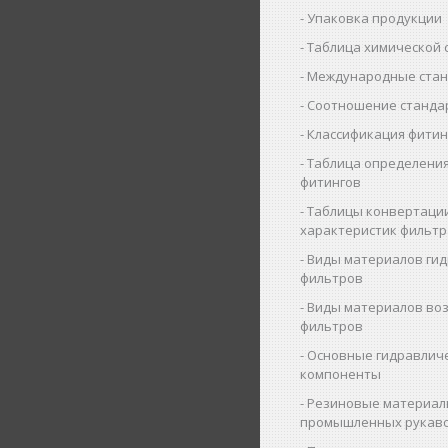
Упаковка продукции
Таблица химической 
Международные ста
Соотношение станда
Классификация фитин
Таблица определения
фитингов
Таблицы конвертаци
характеристик фильт
Виды материалов ги
фильтров
Виды материалов во
фильтров
Основные гидравлич
компоненты
Резиновые материал
промышленных рукав