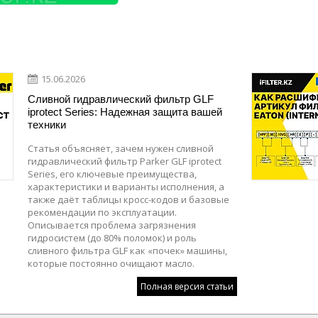
15.06.2026
Сливной гидравлический фильтр GLF
iprotect Series: Надежная защита вашей
техники
Статья объясняет, зачем нужен сливной
гидравлический фильтр Parker GLF iprotect
Series, его ключевые преимущества,
характеристики и варианты исполнения, а
также даёт таблицы кросс-кодов и базовые
рекомендации по эксплуатации.
Описывается проблема загрязнения
гидросистем (до 80% поломок) и роль
сливного фильтра GLF как «почек» машины,
которые постоянно очищают масло.
Полная версия статьи