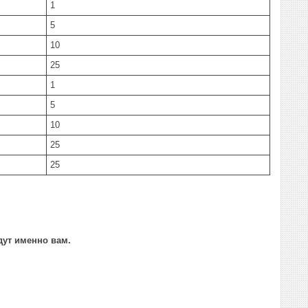
1
5
10
25
1
5
10
25
25
дут именно вам.