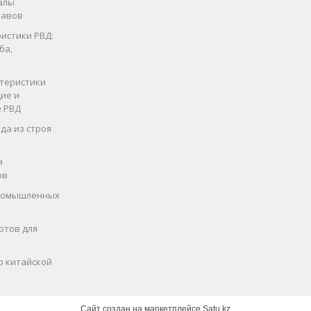
алы
кавов
истики РВД:
ба,
теристики
ие и
 РВД
да из строя
я
ов
промышленных
ртов для
о китайской
Сайт создан на маркетплейсе
Satu.kz