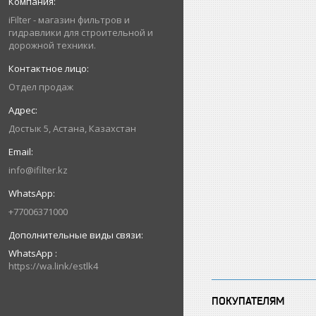
iFilter - магазин фильтров и
гидравлики для строительной и
дорожной техники.
Отдел продаж
Достык 5, Астана, Казахстан
info@ifilter.kz
+77006371000
WhatsApp
https://wa.link/estlk4
ПОКУПАТЕЛЯМ