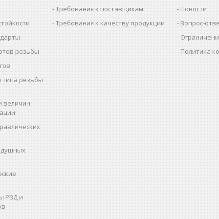
Требования к поставщикам
Новости
стойкости
Требования к качеству продукции
Вопрос-отв
ндарты
Ограничени
ртов резьбы
Политика к
гов
 типа резьбы
и величин
рации
дравлических
здушных
еские
ы РВД и
ов