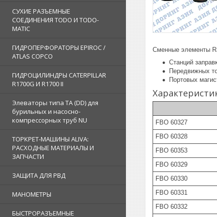
СУХИЕ РАЗЪЕМНЫЕ
СОЕДИНЕНИЯ TODO И TODO-
MATIC
ГИДРОПЕРФОРАТОРЫ EPIROC /
Сменные элементы Ra
ATLAS COPCO
Станций заправ
Передвижных то
ГИДРОЦИЛИНДРЫ CATERPILLAR
Портовых магис
R1700G И R1700 II
Характеристи
Элеваторы типа TA (DD) для
бурильных и насосно-
компрессорных труб NU
FBO 60327
FBO 60328
ТОРКРЕТ-МАШИНЫ ALIVA:
РАСХОДНЫЕ МАТЕРИАЛЫ И
FBO 60353
ЗАПЧАСТИ
FBO 60329
ЗАЩИТА ДЛЯ РВД
FBO 60330
FBO 60331
МАНОМЕТРЫ
FBO 60332
БЫСТРОРАЗЪЕМНЫЕ