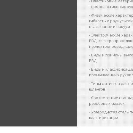
Пластиковые матери
термопластиковых ру
Физические характер
гибкость и радиус изги
всасывание и вакуум
Электрические харак
РВД: электропроводящ
неэлектропроводящие
Виды и причины выхо
РВД
Виды и классификаци
промышленных рукав
Типы фитингов для 
шлангов
Соответствие станда
резьбовых смазок
Углеродистая сталь п
классификации