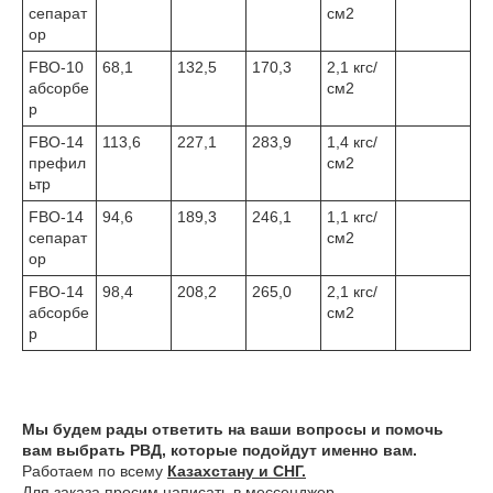
сепарат
см2
ор
FBO-10
68,1
132,5
170,3
2,1 кгс/
абсорбе
см2
р
FBO-14
113,6
227,1
283,9
1,4 кгс/
префил
см2
ьтр
FBO-14
94,6
189,3
246,1
1,1 кгс/
сепарат
см2
ор
FBO-14
98,4
208,2
265,0
2,1 кгс/
абсорбе
см2
р
Мы будем рады ответить на ваши вопросы и помочь
вам выбрать РВД, которые подойдут именно вам.
Работаем по всему
Казахстану и СНГ.
Для заказа просим написать в
мессенджер.