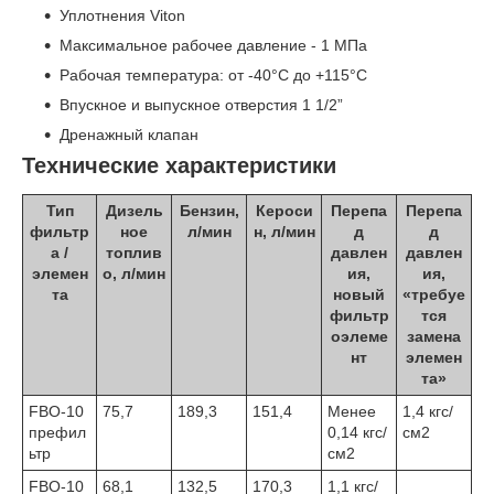
Уплотнения Viton
Максимальное рабочее давление - 1 МПа
Рабочая температура: от -40°С до +115°С
Впускное и выпускное отверстия 1 1/2”
Дренажный клапан
Технические характеристики
Тип
Дизель
Бензин,
Кероси
Перепа
Перепа
фильтр
ное
л/мин
н, л/мин
д
д
а /
топлив
давлен
давлен
элемен
о, л/мин
ия,
ия,
та
новый
«требуе
фильтр
тся
оэлеме
замена
нт
элемен
та»
FBO-10
75,7
189,3
151,4
Менее
1,4 кгс/
префил
0,14 кгс/
см2
ьтр
см2
FBO-10
68,1
132,5
170,3
1,1 кгс/